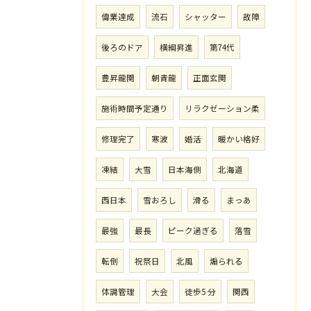
偉業達成
流石
シャッター
故障
後ろのドア
横綱昇進
第74代
豊昇龍関
朝青龍
正面玄関
施術時間予定通り
リラクゼーション柔
修理完了
寒波
婚活
暖かい格好
凍結
大雪
日本海側
北海道
西日本
雪おろし
滑る
まっあ
最強
最長
ピーク過ぎる
落雪
転倒
祝祭日
北風
煽られる
体調管理
大会
徒歩5 分
関西