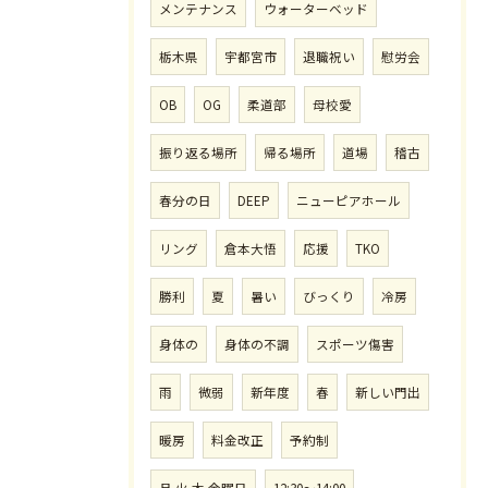
メンテナンス
ウォーターベッド
栃木県
宇都宮市
退職祝い
慰労会
OB
OG
柔道部
母校愛
振り返る場所
帰る場所
道場
稽古
春分の日
DEEP
ニューピアホール
リング
倉本大悟
応援
TKO
勝利
夏
暑い
びっくり
冷房
身体の
身体の不調
スポーツ傷害
雨
微弱
新年度
春
新しい門出
暖房
料金改正
予約制
月.火.木.金曜日
12:30〜14:00