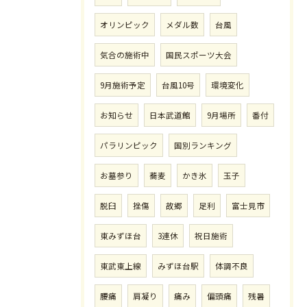
オリンピック
メダル数
台風
気合の施術中
国民スポーツ大会
9月施術予定
台風10号
環境変化
お知らせ
日本武道館
9月場所
番付
パラリンピック
国別ランキング
お墓参り
蕎麦
かき氷
玉子
脱臼
挫傷
故郷
足利
富士見市
東みずほ台
3連休
祝日施術
東武東上線
みずほ台駅
体調不良
腰痛
肩凝り
痛み
偏頭痛
残暑