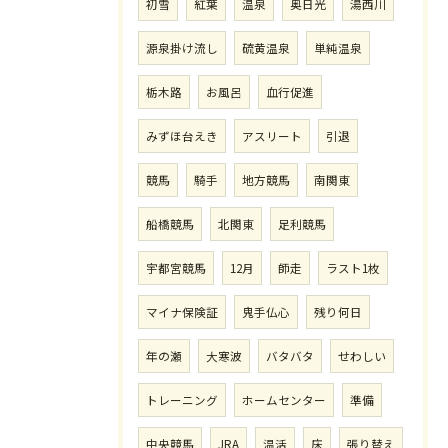
初雪
紅葉
温泉
奥日光
湯西川
源泉掛け流し
硫黄温泉
単純温泉
栃木路
お風呂
血行促進
みずほ台えき
アスリート
引退
競馬
騎手
地方競馬
南関東
船橋競馬
北関東
足利競馬
宇都宮競馬
12月
師走
ラスト1枚
マイナ保険証
鬼手仏心
残り何日
年の瀬
大寒波
バタバタ
せわしい
トレーニング
ホームセンター
準備
中央競馬
JRA
温活
床
張り替え