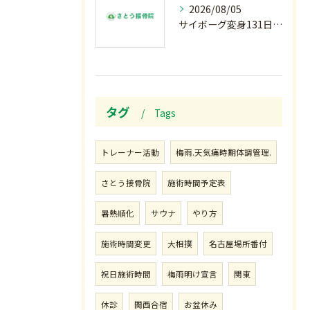
2026/08/05
サイボーグ変身131日目.甲子園開幕.日曜.リラクゼーション柔.水曜の朝〜
タグ
Tags
トレーナー活動
梅雨.天気痛時期体調管理.
さとう接骨院
施術時間予定表
暑熱順化
サウナ
やり方
施術時間変更
大相撲
名古屋場所番付
祝日施術時間
梅雨明け宣言
関東
休診
関西合宿
お盆休み