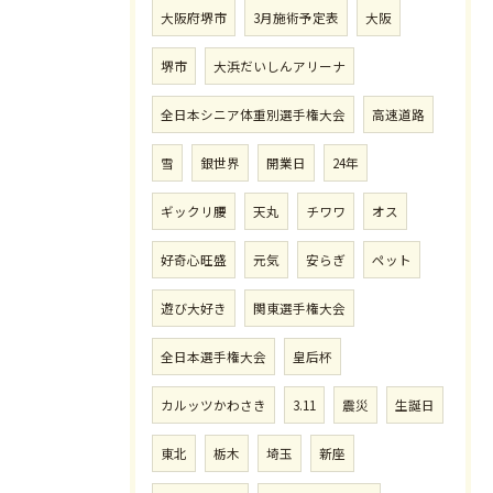
大阪府堺市
3月施術予定表
大阪
堺市
大浜だいしんアリーナ
全日本シニア体重別選手権大会
高速道路
雪
銀世界
開業日
24年
ギックリ腰
天丸
チワワ
オス
好奇心旺盛
元気
安らぎ
ペット
遊び大好き
関東選手権大会
全日本選手権大会
皇后杯
カルッツかわさき
3.11
震災
生誕日
東北
栃木
埼玉
新座