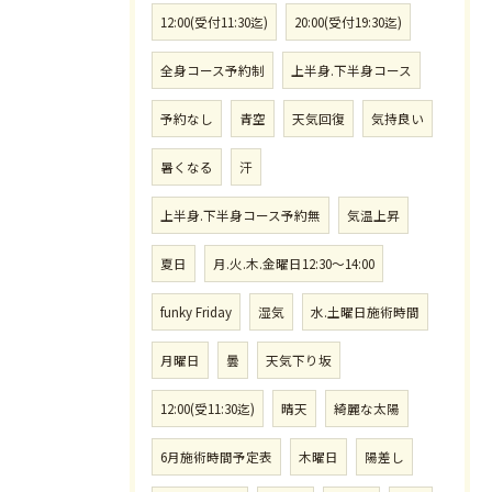
12:00(受付11:30迄)
20:00(受付19:30迄)
全身コース予約制
上半身.下半身コース
予約なし
青空
天気回復
気持良い
暑くなる
汗
上半身.下半身コース予約無
気温上昇
夏日
月.火.木.金曜日12:30〜14:00
funky Friday
湿気
水.土曜日施術時間
月曜日
曇
天気下り坂
12:00(受11:30迄)
晴天
綺麗な太陽
6月施術時間予定表
木曜日
陽差し