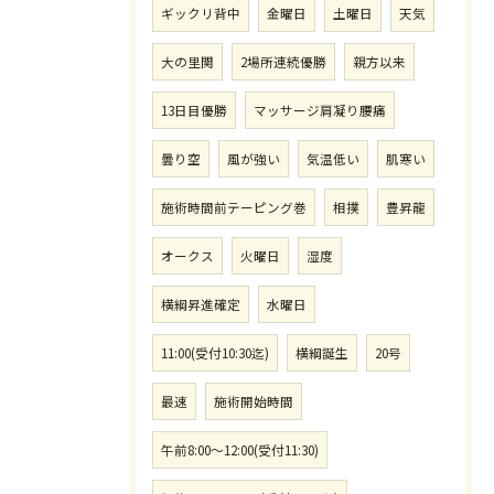
ギックリ背中
金曜日
土曜日
天気
大の里関
2場所連続優勝
親方以来
13日目優勝
マッサージ肩凝り腰痛
曇り空
風が強い
気温低い
肌寒い
施術時間前テーピング巻
相撲
豊昇龍
オークス
火曜日
湿度
横綱昇進確定
水曜日
11:00(受付10:30迄)
横綱誕生
20号
最速
施術開始時間
午前8:00〜12:00(受付11:30)