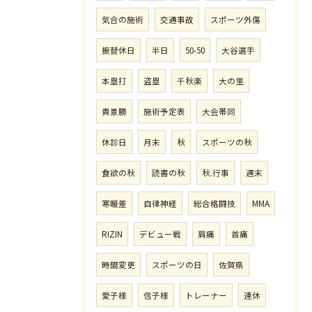
気合の施術
交通事故
スポーツ外傷
振替休日
半日
50-50
大谷選手
本塁打
盗塁
千秋楽
大の里
貴景勝
施術予定表
大会帯同
休診日
月末
秋
スポーツの秋
食欲の秋
読書の秋
秋.行事
週末
寒暖差
自律神経
総合格闘技
MMA
RIZIN
デビュー戦
肩痛
首痛
時間変更
スポーツの日
佐賀県
愛子様
信子様
トレーナー
連休