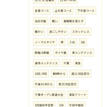
全身コース
上半身コース
下半身コース
当日可能
眠い
春眠暁を覚えず
暖かい
過ごしやすい
スタッドレス
ノーマルタイヤ
車
２台
2台
餅屋は餅屋
タイヤ屋
車メンテナンス
身体メンテナンス
千葉
東金
16日.19日
朝8時から
昼11:30迄受付
午後14:30から
夜19:30迄受付
千葉オープン柔道大会
東金アリーナ
5月施術予定表
GW
午前中施術