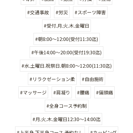
#交通事故
#労災
#スポーツ障害
#受付.月.火.木.金曜日
#朝8:00〜12:00(受付11:30迄)
#午後14:00〜20:00(受付19:30迄)
#水.土曜日.祝祭日.朝8:00〜12:00(11:30迄)
#リラクゼーション柔
#自由施術
#マッサージ
#肩凝り
#腰痛
#偏頭痛
#全身コース予約制
#月.火.木.金曜日12:30〜14:00迄
#上半身.下半身コース.予約なし
#カッピング