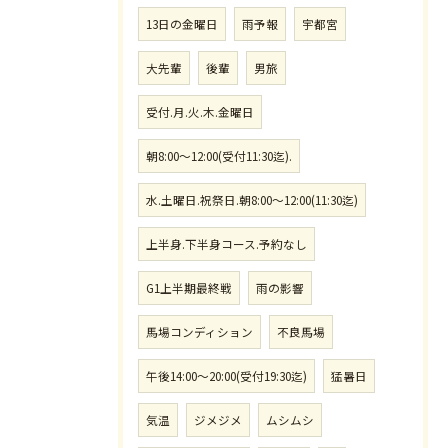
13日の金曜日
雨予報
宇都宮
大先輩
後輩
男旅
受付.月.火.木.金曜日
朝8:00〜12:00(受付11:30迄).
水.土曜日.祝祭日.朝8:00〜12:00(11:30迄)
上半身.下半身コース.予約なし
G1上半期最終戦
雨の影響
馬場コンディション
不良馬場
午後14:00〜20:00(受付19:30迄)
猛暑日
気温
ジメジメ
ムシムシ