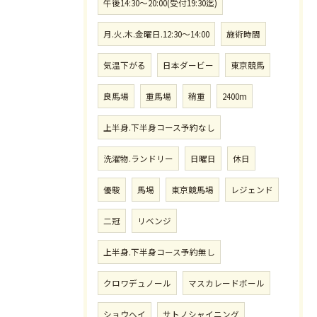
午後14:30〜20:00(受付19:30迄)
月.火.木.金曜日.12:30〜14:00
施術時間
気温下がる
日本ダービー
東京競馬
良馬場
重馬場
稍重
2400m
上半身.下半身コース予約なし
洗濯物.ランドリー
日曜日
休日
優駿
馬場
東京競馬場
レジェンド
二冠
リベンジ
上半身.下半身コース予約無し
クロワデュノール
マスカレードボール
ショウヘイ
サトノシャイニング