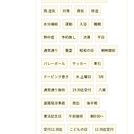
雨.湿気
対策
換気
除湿
水分補給
運動
入浴
睡眠
熱中症
予約無し
渋滞
平日
通常通り
曇空
昭和の日
朝時間前
バレーボール
サッカー
牽引
テーピング巻き
水.土曜日
5月
通常通り施術
19:30迄受付
八潮
道路陥没事故
救出
後半戦
憲法記念日
午前施術
朝8:00〜
受付11:30迄
こどもの日
11:30迄受付