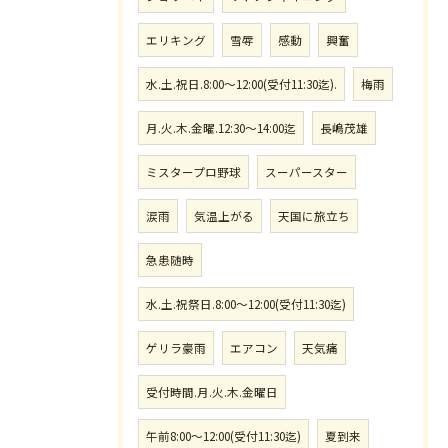
エリキング
雪辱
感動
興奮
水.土.祝日.8:00〜12:00(受付11:30迄).
梅雨
月.火.木.金曜.12:30〜14:00迄
長嶋茂雄
ミスタープロ野球
スーパースター
涙雨
気温上がる
天国に旅立ち
急患随時
水.土.祝祭日.8:00〜12:00(受付11:30迄)
ゲリラ豪雨
エアコン
天気痛
受付時間.月.火.木.金曜日
午前8:00〜12:00(受付11:30迄)
夏到来