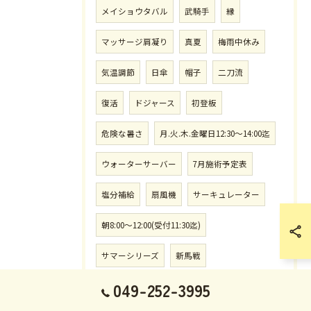
メイショウタバル
武騎手
縁
マッサージ肩凝り
真夏
梅雨中休み
気温調節
日傘
帽子
二刀流
復活
ドジャース
初登板
危険な暑さ
月.火.木.金曜日12:30〜14:00迄
ウォーターサーバー
7月施術予定表
塩分補給
扇風機
サーキュレーター
朝8:00〜12:00(受付11:30迄)
サマーシリーズ
新馬戦
049-252-3995
施術時間.月.火.木.金曜日