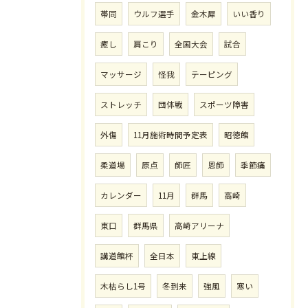
帯同
ウルフ選手
金木犀
いい香り
癒し
肩こり
全国大会
試合
マッサージ
怪我
テーピング
ストレッチ
団体戦
スポーツ障害
外傷
11月施術時間予定表
昭徳館
柔道場
原点
師匠
恩師
季節痛
カレンダー
11月
群馬
高崎
東口
群馬県
高崎アリーナ
講道館杯
全日本
東上線
木枯らし1号
冬到来
強風
寒い