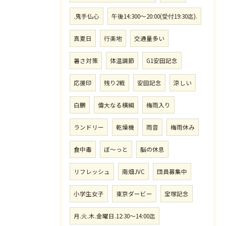
.鬼手仏心
午後14:300〜20:00(受付19:30迄).
真夏日
行楽地
交通量多い
暑さ対策
体温調節
G1安田記念
応援印
残り2戦
安田記念
涼しい
白鵬
偉大なる横綱
梅雨入り
ランドリー
乾燥機
雨音
梅雨休み
食中毒
ぼ〜っと
脳の休息
リフレッシュ
南畑JVC
団員募集中
小学生女子
東京ダービー
宝塚記念
月.火.木.金曜日.12:30〜14:00迄