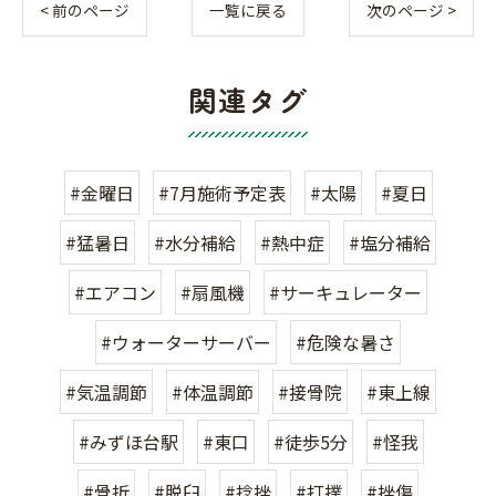
< 前のページ
一覧に戻る
次のページ >
関連タグ
#金曜日
#7月施術予定表
#太陽
#夏日
#猛暑日
#水分補給
#熱中症
#塩分補給
#エアコン
#扇風機
#サーキュレーター
#ウォーターサーバー
#危険な暑さ
#気温調節
#体温調節
#接骨院
#東上線
#みずほ台駅
#東口
#徒歩5分
#怪我
#骨折
#脱臼
#捻挫
#打撲
#挫傷