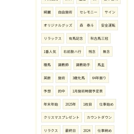
綺麗
自由施術
セレモニー
サイン
オリジナルグッズ
森 泰斗
安全運転
リラックス
有馬記念
秋古馬三冠
1番人気
右前肢ハ行
残念
無念
種馬
調教師
調教助手
馬主
英断
施術
3歳牝馬
64年振り
予想
的中
1月施術時間予定表
年末年始
2025年
1枚目
仕事始め
クリスマスプレゼント
カウントダウン
リラクス
最終日
2024
仕事納め