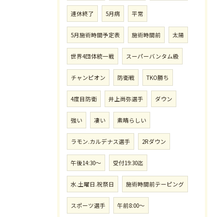
連休終了
5月病
平常
5月施術時間予定表
施術時間前
太陽
世界4団体統一戦
スーパーバンタム級
チャンピオン
防衛戦
TKO勝ち
4度目防衛
井上尚弥選手
ダウン
強い
凄い
素晴らしい
ラモン.カルデナス選手
2Rダウン
午後14:30〜
受付19:30迄
水.土曜日.祝祭日
施術時間前テーピング
スポーツ選手
午前8:00〜