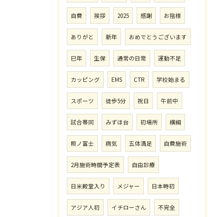
自費
挨拶
2025
感謝
お陰様
ありがと
新年
おめでとうございます
巳年
生保
通常の日常
運動不足
カッピング
EMS
CTR
学校始まる
スポーツ
徒歩5分
祝日
午前中
試合帯同
みずほ台
初場所
横綱
照ノ富士
病気
五体満足
自費施術
2月施術時間予定表
自由診療
日米殿堂入り
メジャー
日本時初
アジア人初
イチローさん
不完全