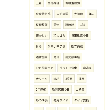
上着
交感神経
寒暖差疲労
全身倦怠感
みずほ駅
大掃除
年末
整理整頓
荷物
腕時計
ゴミ
懐かしい
粗大ゴミ
埼玉県民の日
休み
公立小中学校
県立高校
通常施術
労災
副交感神経
12月施術予定
ぎっくり背中
寝違え
大リーグ
MVP
3度目
満票
2年連続
勤労感謝の日
自賠責
冬の準備
冬用タイヤ
タイヤ交換