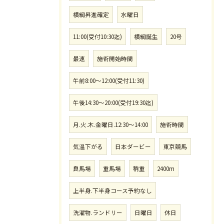
横綱昇進確定
水曜日
11:00(受付10:30迄)
横綱誕生
20号
最速
施術開始時間
午前8:00〜12:00(受付11:30)
午後14:30〜20:00(受付19:30迄)
月.火.木.金曜日.12:30〜14:00
施術時間
気温下がる
日本ダービー
東京競馬
良馬場
重馬場
稍重
2400m
上半身.下半身コース予約なし
洗濯物.ランドリー
日曜日
休日