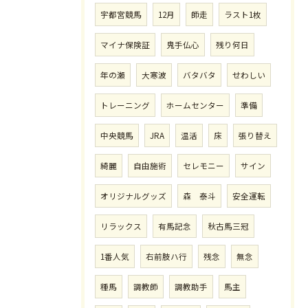
宇都宮競馬
12月
師走
ラスト1枚
マイナ保険証
鬼手仏心
残り何日
年の瀬
大寒波
バタバタ
せわしい
トレーニング
ホームセンター
準備
中央競馬
JRA
温活
床
張り替え
綺麗
自由施術
セレモニー
サイン
オリジナルグッズ
森 泰斗
安全運転
リラックス
有馬記念
秋古馬三冠
1番人気
右前肢ハ行
残念
無念
種馬
調教師
調教助手
馬主