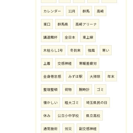
カレンダー
11月
群馬
高崎
東口
群馬県
高崎アリーナ
講道館杯
全日本
東上線
木枯らし1号
冬到来
強風
寒い
上着
交感神経
寒暖差疲労
全身倦怠感
みずほ駅
大掃除
年末
整理整頓
荷物
腕時計
ゴミ
懐かしい
粗大ゴミ
埼玉県民の日
休み
公立小中学校
県立高校
通常施術
労災
副交感神経