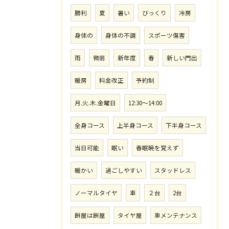
勝利
夏
暑い
びっくり
冷房
身体の
身体の不調
スポーツ傷害
雨
微弱
新年度
春
新しい門出
暖房
料金改正
予約制
月.火.木.金曜日
12:30〜14:00
全身コース
上半身コース
下半身コース
当日可能
眠い
春眠暁を覚えず
暖かい
過ごしやすい
スタッドレス
ノーマルタイヤ
車
２台
2台
餅屋は餅屋
タイヤ屋
車メンテナンス