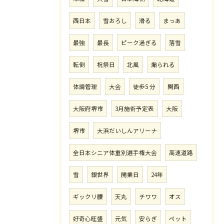
西日本
雪おろし
滑る
まっあ
最強
最長
ピーク過ぎる
落雪
転倒
祝祭日
北風
煽られる
体調管理
大会
徒歩5 分
関西
大阪府堺市
3月施術予定表
大阪
堺市
大浜だいしんアリーナ
全日本シニア体重別選手権大会
高速道路
雪
銀世界
開業日
24年
ギックリ腰
天丸
チワワ
オス
好奇心旺盛
元気
安らぎ
ペット