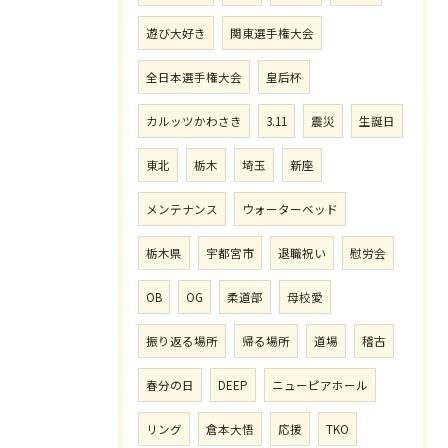
遊び大好き
関東選手権大会
全日本選手権大会
皇后杯
カルッツかわさき
3.11
震災
生誕日
東北
栃木
埼玉
新座
メンテナンス
ウォーターベッド
栃木県
宇都宮市
退職祝い
慰労会
OB
OG
柔道部
母校愛
振り返る場所
帰る場所
道場
稽古
春分の日
DEEP
ニューピアホール
リング
倉本大悟
応援
TKO