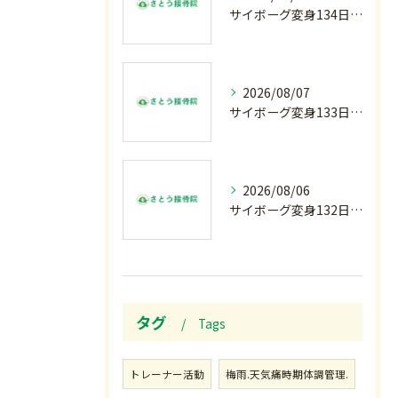
サイボーグ変身134日目.ゾロ目.お盆休み.甲子園.佐野日大.麦倉監督37年振り白星.柔道インターハイ.2歳ダリア賞.GⅢ.エルムS. GⅢ.レパードS. GⅢ.CBC賞.応援印…土曜の朝〜
2026/08/07
サイボーグ変身133日目.広島.原爆.81年.インターハイ初日.金曜の朝〜
2026/08/06
サイボーグ変身132日目.お知らせ.和歌山.インターハイ.柔道開幕…木曜の朝〜
タグ
Tags
トレーナー活動
梅雨.天気痛時期体調管理.