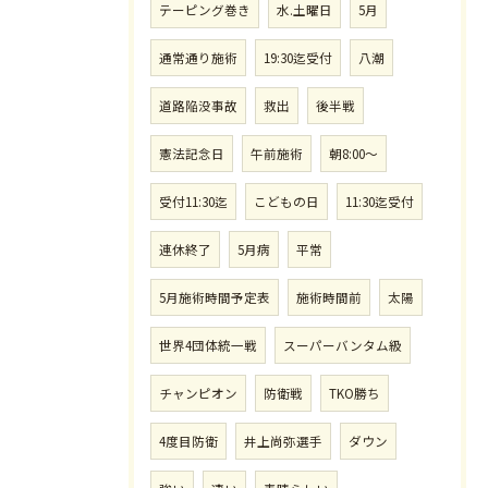
テーピング巻き
水.土曜日
5月
通常通り施術
19:30迄受付
八潮
道路陥没事故
救出
後半戦
憲法記念日
午前施術
朝8:00〜
受付11:30迄
こどもの日
11:30迄受付
連休終了
5月病
平常
5月施術時間予定表
施術時間前
太陽
世界4団体統一戦
スーパーバンタム級
チャンピオン
防衛戦
TKO勝ち
4度目防衛
井上尚弥選手
ダウン