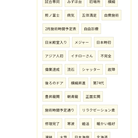
試合帯同
みずほ台
初場所
横綱
照ノ富士
病気
五体満足
自費施術
2月施術時間予定表
自由診療
日米殿堂入り
メジャー
日本時初
アジア人初
イチローさん
不完全
偉業達成
流石
シャッター
故障
後ろのドア
横綱昇進
第74代
豊昇龍関
朝青龍
正面玄関
施術時間予定通り
リラクゼーション柔
修理完了
寒波
婚活
暖かい格好
凍結
大雪
日本海側
北海道