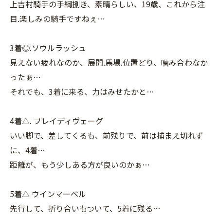
上吉村騎手の手綱捌き、素晴らしい、19歳、これから注
目.楽しみの騎手ですねぇ…
3着◎.ソウルラッシュ
見えない疲れなのか、展開.馬場.位置どり、噛み合わなか
ったぁ…
それでも、3着に来る、力はみせたかと…
4着△. プレイディヴェーグ
いい脚で、差してくるも、前残りで、前は捕まえ切れず
に、4着…
距離が、もう少しある方が良いのかぁ…
5着△ ウインマーベル
先行して、折り合いもついて、5着に残る…