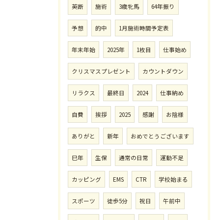
英断
施術
3歳牝馬
64年振り
予想
的中
1月施術時間予定表
年末年始
2025年
1枚目
仕事始め
クリスマスプレゼント
カウントダウン
リラクス
最終日
2024
仕事納め
自費
挨拶
2025
感謝
お陰様
ありがと
新年
おめでとうございます
巳年
生保
通常の日常
運動不足
カッピング
EMS
CTR
学校始まる
スポーツ
徒歩5分
祝日
午前中