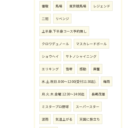
優駿
馬場
東京競馬場
レジェンド
二冠
リベンジ
上半身.下半身コース予約無し
クロワデュノール
マスカレードボール
ショウヘイ
サトノシャイニング
エリキング
雪辱
感動
興奮
水.土.祝日.8:00〜12:00(受付11:30迄).
梅雨
月.火.木.金曜.12:30〜14:00迄
長嶋茂雄
ミスタープロ野球
スーパースター
涙雨
気温上がる
天国に旅立ち