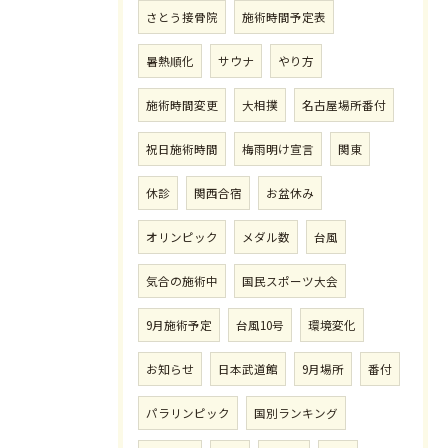
さとう接骨院
施術時間予定表
暑熱順化
サウナ
やり方
施術時間変更
大相撲
名古屋場所番付
祝日施術時間
梅雨明け宣言
関東
休診
関西合宿
お盆休み
オリンピック
メダル数
台風
気合の施術中
国民スポーツ大会
9月施術予定
台風10号
環境変化
お知らせ
日本武道館
9月場所
番付
パラリンピック
国別ランキング