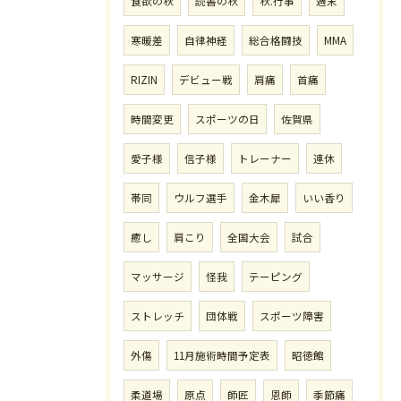
食欲の秋
読書の秋
秋.行事
週末
寒暖差
自律神経
総合格闘技
MMA
RIZIN
デビュー戦
肩痛
首痛
時間変更
スポーツの日
佐賀県
愛子様
信子様
トレーナー
連休
帯同
ウルフ選手
金木犀
いい香り
癒し
肩こり
全国大会
試合
マッサージ
怪我
テーピング
ストレッチ
団体戦
スポーツ障害
外傷
11月施術時間予定表
昭徳館
柔道場
原点
師匠
恩師
季節痛