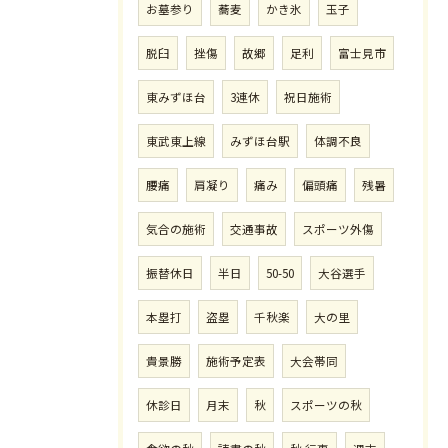
お墓参り
蕎麦
かき氷
玉子
脱臼
挫傷
故郷
足利
富士見市
東みずほ台
3連休
祝日施術
東武東上線
みずほ台駅
体調不良
腰痛
肩凝り
痛み
偏頭痛
残暑
気合の施術
交通事故
スポーツ外傷
振替休日
半日
50-50
大谷選手
本塁打
盗塁
千秋楽
大の里
貴景勝
施術予定表
大会帯同
休診日
月末
秋
スポーツの秋