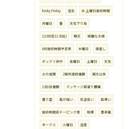
funky Friday
湿気
水.土曜日施術時間
月曜日
曇
天気下り坂
12:00(受11:30迄)
晴天
綺麗な太陽
6月施術時間予定表
木曜日
陽差し
ギックリ背中
金曜日
土曜日
天気
大の里関
2場所連続優勝
親方以来
13日目優勝
マッサージ肩凝り腰痛
曇り空
風が強い
気温低い
肌寒い
施術時間前テーピング巻
相撲
豊昇龍
オークス
火曜日
湿度