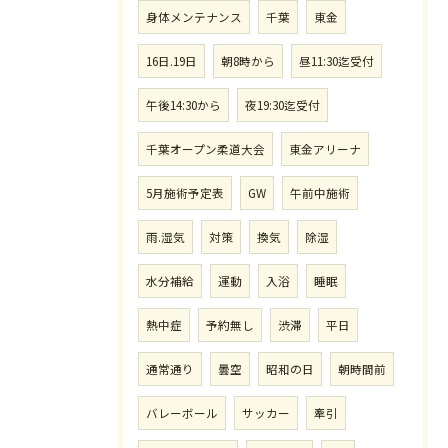
身体メンテナンス
千葉
東金
16日.19日
朝8時から
昼11:30迄受付
午後14:30から
夜19:30迄受付
千葉オープン柔道大会
東金アリーナ
5月施術予定表
GW
午前中施術
雨.湿気
対策
換気
除湿
水分補給
運動
入浴
睡眠
熱中症
予約無し
渋滞
平日
通常通り
曇空
昭和の日
朝時間前
バレーボール
サッカー
牽引