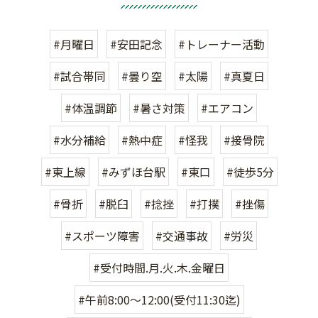
#月曜日
#安田記念
#トレーナー活動
#試合帯同
#曇り空
#太陽
#真夏日
#体温調節
#暑さ対策
#エアコン
#水分補給
#熱中症
#怪我
#接骨院
#東上線
#みずほ台駅
#東口
#徒歩5分
#骨折
#脱臼
#捻挫
#打撲
#挫傷
#スポーツ障害
#交通事故
#労災
#受付時間.月.火.木.金曜日
#午前8:00〜12:00(受付11:30迄)