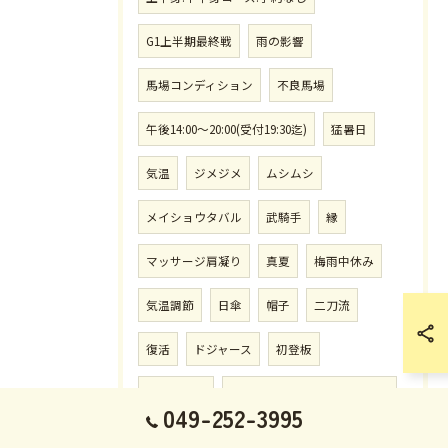
G1上半期最終戦
雨の影響
馬場コンディション
不良馬場
午後14:00〜20:00(受付19:30迄)
猛暑日
気温
ジメジメ
ムシムシ
メイショウタバル
武騎手
縁
マッサージ肩凝り
真夏
梅雨中休み
気温調節
日傘
帽子
二刀流
復活
ドジャース
初登板
危険な暑さ
月.火.木.金曜日12:30〜14:00迄
049-252-3995
ウォーターサーバー
7月施術予定表