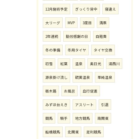
12月施術予定
ぎっくり背中
寝違え
大リーグ
MVP
3度目
満票
2年連続
勤労感謝の日
自賠責
冬の準備
冬用タイヤ
タイヤ交換
初雪
紅葉
温泉
奥日光
湯西川
源泉掛け流し
硫黄温泉
単純温泉
栃木路
お風呂
血行促進
みずほ台えき
アスリート
引退
競馬
騎手
地方競馬
南関東
船橋競馬
北関東
足利競馬