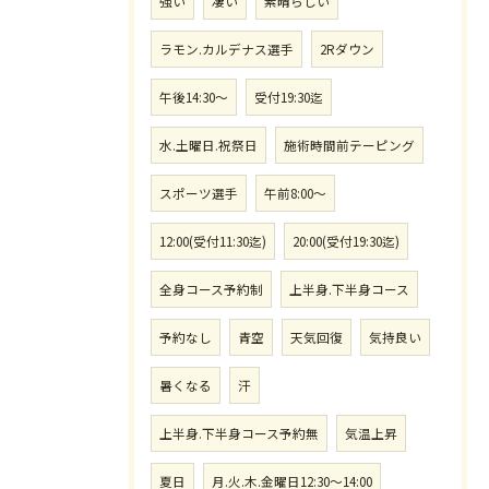
強い
凄い
素晴らしい
ラモン.カルデナス選手
2Rダウン
午後14:30〜
受付19:30迄
水.土曜日.祝祭日
施術時間前テーピング
スポーツ選手
午前8:00〜
12:00(受付11:30迄)
20:00(受付19:30迄)
全身コース予約制
上半身.下半身コース
予約なし
青空
天気回復
気持良い
暑くなる
汗
上半身.下半身コース予約無
気温上昇
夏日
月.火.木.金曜日12:30〜14:00