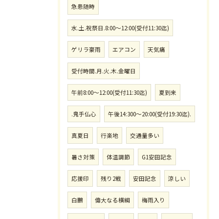
急患随時
水.土.祝祭日.8:00〜12:00(受付11:30迄)
ゲリラ豪雨
エアコン
天気痛
受付時間.月.火.木.金曜日
午前8:00〜12:00(受付11:30迄)
夏到来
.鬼手仏心
午後14:300〜20:00(受付19:30迄).
真夏日
行楽地
交通量多い
暑さ対策
体温調節
G1安田記念
応援印
残り2戦
安田記念
涼しい
白鵬
偉大なる横綱
梅雨入り