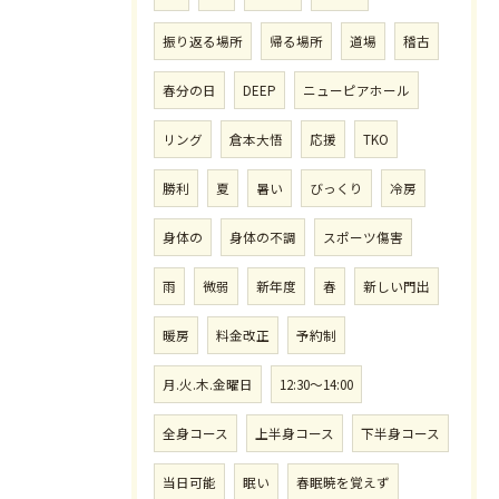
振り返る場所
帰る場所
道場
稽古
春分の日
DEEP
ニューピアホール
リング
倉本大悟
応援
TKO
勝利
夏
暑い
びっくり
冷房
身体の
身体の不調
スポーツ傷害
雨
微弱
新年度
春
新しい門出
暖房
料金改正
予約制
月.火.木.金曜日
12:30〜14:00
全身コース
上半身コース
下半身コース
当日可能
眠い
春眠暁を覚えず