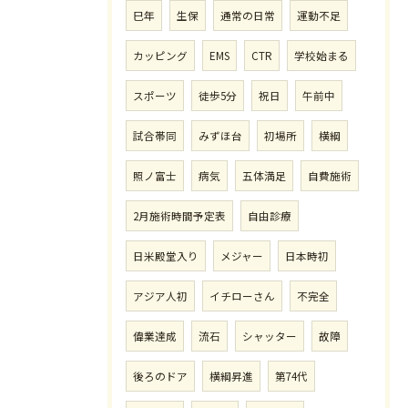
巳年
生保
通常の日常
運動不足
カッピング
EMS
CTR
学校始まる
スポーツ
徒歩5分
祝日
午前中
試合帯同
みずほ台
初場所
横綱
照ノ富士
病気
五体満足
自費施術
2月施術時間予定表
自由診療
日米殿堂入り
メジャー
日本時初
アジア人初
イチローさん
不完全
偉業達成
流石
シャッター
故障
後ろのドア
横綱昇進
第74代