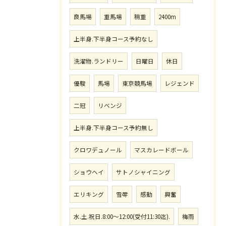
良馬場
重馬場
稍重
2400m
上半身.下半身コース予約なし
洗濯物.ランドリー
日曜日
休日
優駿
馬場
東京競馬場
レジェンド
二冠
リベンジ
上半身.下半身コース予約無し
クロワデュノール
マスカレードボール
ショウヘイ
サトノシャイニング
エリキング
雪辱
感動
興奮
水.土.祝日.8:00〜12:00(受付11:30迄).
梅雨