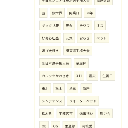
全日本シニア体重別選手権大会
高速道路
雪
銀世界
開業日
24年
ギックリ腰
天丸
チワワ
オス
好奇心旺盛
元気
安らぎ
ペット
遊び大好き
関東選手権大会
全日本選手権大会
皇后杯
カルッツかわさき
3.11
震災
生誕日
東北
栃木
埼玉
新座
メンテナンス
ウォーターベッド
栃木県
宇都宮市
退職祝い
慰労会
OB
OG
柔道部
母校愛