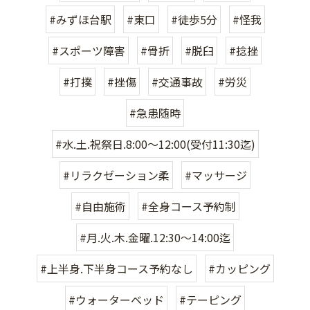
#みずほ台駅
#東口
#徒歩5分
#怪我
#スポーツ障害
#骨折
#脱臼
#捻挫
#打撲
#挫傷
#交通事故
#労災
#急患随時
#水.土.祝祭日.8:00〜12:00(受付11:30迄)
#リラクゼーション柔
#マッサージ
#自由施術
#全身コース予約制
#月.火.木.金曜.12:30〜14:00迄
#上半身.下半身コース予約なし
#カッピング
#ウォーターベッド
#テーピング