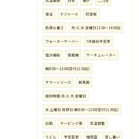
気温調節
日傘
帽子
二刀流
復活
ドジャース
初登板
危険な暑さ
月.火.木.金曜日12:30〜14:00迄
ウォーターサーバー
7月施術予定表
塩分補給
扇風機
サーキュレーター
朝8:00〜12:00(受付11:30迄)
サマーシリーズ
新馬戦
施術時間.月.火.木.金曜日
水.土曜日.祝祭日.朝8:00〜12:00(受付11:30迄)
出勤
テーピング巻
気温調整
うどん
予定変更
梅雨空
蒸し暑い