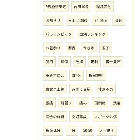
9月施術予定
台風10号
環境変化
お知らせ
日本武道館
9月場所
番付
パラリンピック
国別ランキング
お墓参り
蕎麦
かき氷
玉子
脱臼
挫傷
故郷
足利
富士見市
東みずほ台
3連休
祝日施術
東武東上線
みずほ台駅
体調不良
腰痛
肩凝り
痛み
偏頭痛
残暑
気合の施術
交通事故
スポーツ外傷
振替休日
半日
50-50
大谷選手