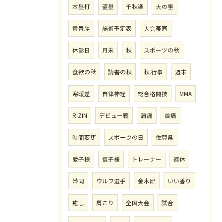
本塁打
盗塁
千秋楽
大の里
貴景勝
施術予定表
大会帯同
休診日
月末
秋
スポーツの秋
食欲の秋
読書の秋
秋.行事
週末
寒暖差
自律神経
総合格闘技
MMA
RIZIN
デビュー戦
肩痛
首痛
時間変更
スポーツの日
佐賀県
愛子様
信子様
トレーナー
連休
帯同
ウルフ選手
金木犀
いい香り
癒し
肩こり
全国大会
試合