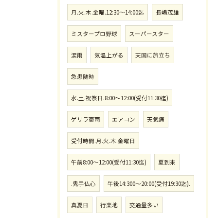
月.火.木.金曜.12:30〜14:00迄
長嶋茂雄
ミスタープロ野球
スーパースター
涙雨
気温上がる
天国に旅立ち
急患随時
水.土.祝祭日.8:00〜12:00(受付11:30迄)
ゲリラ豪雨
エアコン
天気痛
受付時間.月.火.木.金曜日
午前8:00〜12:00(受付11:30迄)
夏到来
.鬼手仏心
午後14:300〜20:00(受付19:30迄).
真夏日
行楽地
交通量多い