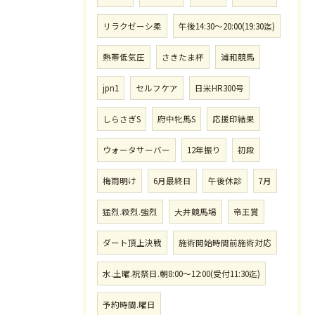
リラクゼーシ柔
午後14:30〜20:00(19:30迄)
熱帯低気圧
さきたま杯
浦和競馬
jpn1
セルフケア
日米HR300号
しらさぎS
府中牝馬S
応援印結果
ウォータサーバー
12年振り
初段
梅雨明け
6月最終日
午後休診
7月
猛烈.殺烈.強烈
大井競馬場
帝王賞
ダート頂上決戦
施術開始時間前施術対応
水.土曜.祝祭日.朝8:00〜12:00(受付11:30迄)
予約時間.曜日