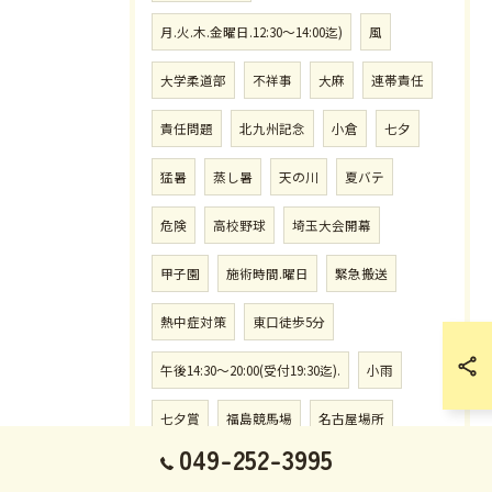
月.火.木.金曜日.12:30〜14:00迄)
風
大学柔道部
不祥事
大麻
連帯責任
責任問題
北九州記念
小倉
七夕
猛暑
蒸し暑
天の川
夏バテ
危険
高校野球
埼玉大会開幕
甲子園
施術時間.曜日
緊急搬送
熱中症対策
東口徒歩5分
午後14:30〜20:00(受付19:30迄).
小雨
七夕賞
福島競馬場
名古屋場所
049-252-3995
初日
新横綱
予約.施術時間.曜日
心