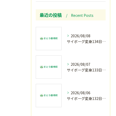
最近の投稿
Recent Posts
2026/08/08
サイボーグ変身134日目.ゾロ目.お盆休み.甲子園.佐野日大.麦倉監督37年振り白星.柔道インターハイ.2歳ダリア賞.GⅢ.エルムS. GⅢ.レパードS. GⅢ.CBC賞.応援印…土曜の朝〜
2026/08/07
サイボーグ変身133日目.広島.原爆.81年.インターハイ初日.金曜の朝〜
2026/08/06
サイボーグ変身132日目.お知らせ.和歌山.インターハイ.柔道開幕…木曜の朝〜