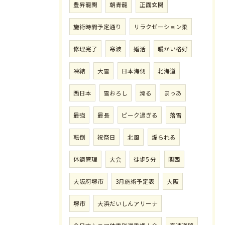
豊昇龍関
朝青龍
正面玄関
施術時間予定通り
リラクゼーション柔
修理完了
寒波
婚活
暖かい格好
凍結
大雪
日本海側
北海道
西日本
雪おろし
滑る
まっあ
最強
最長
ピーク過ぎる
落雪
転倒
祝祭日
北風
煽られる
体調管理
大会
徒歩5 分
関西
大阪府堺市
3月施術予定表
大阪
堺市
大浜だいしんアリーナ