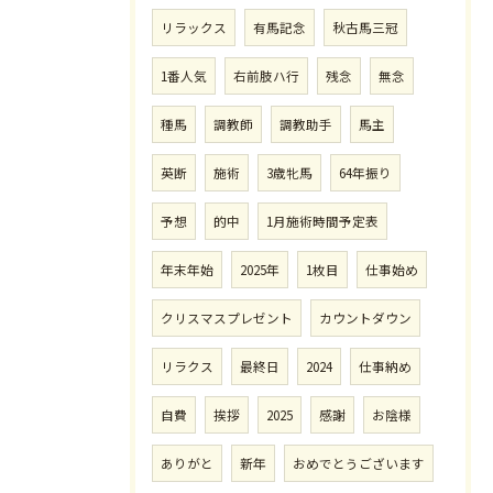
リラックス
有馬記念
秋古馬三冠
1番人気
右前肢ハ行
残念
無念
種馬
調教師
調教助手
馬主
英断
施術
3歳牝馬
64年振り
予想
的中
1月施術時間予定表
年末年始
2025年
1枚目
仕事始め
クリスマスプレゼント
カウントダウン
リラクス
最終日
2024
仕事納め
自費
挨拶
2025
感謝
お陰様
ありがと
新年
おめでとうございます