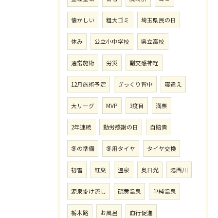
懐かしい
粗大ゴミ
埼玉県民の日
休み
公立小中学校
県立高校
通常施術
労災
副交感神経
12月施術予定
ぎっくり背中
寝違え
大リーグ
MVP
3度目
満票
2年連続
勤労感謝の日
自賠責
冬の準備
冬用タイヤ
タイヤ交換
初雪
紅葉
温泉
奥日光
湯西川
源泉掛け流し
硫黄温泉
単純温泉
栃木路
お風呂
血行促進