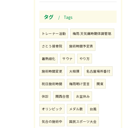
タグ
Tags
トレーナー活動
梅雨.天気痛時期体調管理.
さとう接骨院
施術時間予定表
暑熱順化
サウナ
やり方
施術時間変更
大相撲
名古屋場所番付
祝日施術時間
梅雨明け宣言
関東
休診
関西合宿
お盆休み
オリンピック
メダル数
台風
気合の施術中
国民スポーツ大会