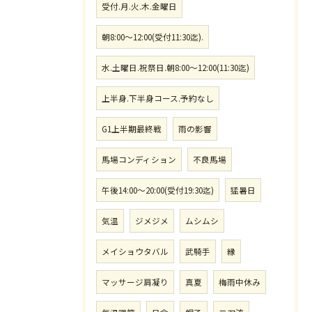
受付.月.火.木.金曜日
朝8:00〜12:00(受付11:30迄).
水.土曜日.祝祭日.朝8:00〜12:00(11:30迄)
上半身.下半身コース.予約なし
G1上半期最終戦
雨の影響
馬場コンディション
不良馬場
午後14:00〜20:00(受付19:30迄)
猛暑日
気温
ジメジメ
ムシムシ
メイショウタバル
武騎手
縁
マッサージ肩凝り
真夏
梅雨中休み