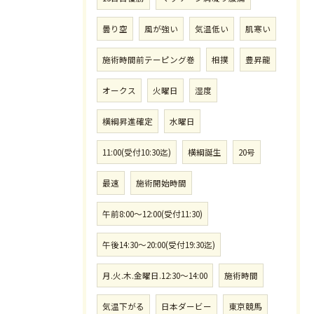
曇り空
風が強い
気温低い
肌寒い
施術時間前テーピング巻
相撲
豊昇龍
オークス
火曜日
湿度
横綱昇進確定
水曜日
11:00(受付10:30迄)
横綱誕生
20号
最速
施術開始時間
午前8:00〜12:00(受付11:30)
午後14:30〜20:00(受付19:30迄)
月.火.木.金曜日.12:30〜14:00
施術時間
気温下がる
日本ダービー
東京競馬