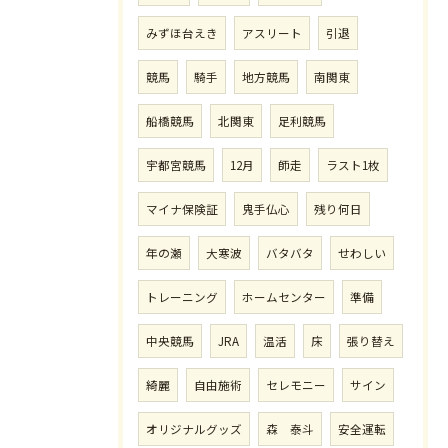
みずほ台えき
アスリート
引退
競馬
騎手
地方競馬
南関東
船橋競馬
北関東
足利競馬
宇都宮競馬
12月
師走
ラスト1枚
マイナ保険証
鬼手仏心
残り何日
年の瀬
大寒波
バタバタ
せわしい
トレーニング
ホームセンター
準備
中央競馬
JRA
温活
床
張り替え
綺麗
自由施術
セレモニー
サイン
オリジナルグッズ
森 泰斗
安全運転