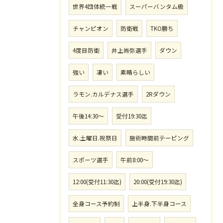
世界4団体統一戦
スーパーバンタム級
チャンピオン
防衛戦
TKO勝ち
4度目防衛
井上尚弥選手
ダウン
強い
凄い
素晴らしい
ラモン.カルデナス選手
2Rダウン
午後14:30〜
受付19:30迄
水.土曜日.祝祭日
施術時間前テーピング
スポーツ選手
午前8:00〜
12:00(受付11:30迄)
20:00(受付19:30迄)
全身コース予約制
上半身.下半身コース