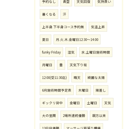
予約なし
青空
天気回復
気持良い
暑くなる
汗
上半身.下半身コース予約無
気温上昇
夏日
月.火.木.金曜日12:30〜14:00
funky Friday
湿気
水.土曜日施術時間
月曜日
曇
天気下り坂
12:00(受11:30迄)
晴天
綺麗な太陽
6月施術時間予定表
木曜日
陽差し
ギックリ背中
金曜日
土曜日
天気
大の里関
2場所連続優勝
親方以来
13日目優勝
マッサージ肩凝り腰痛