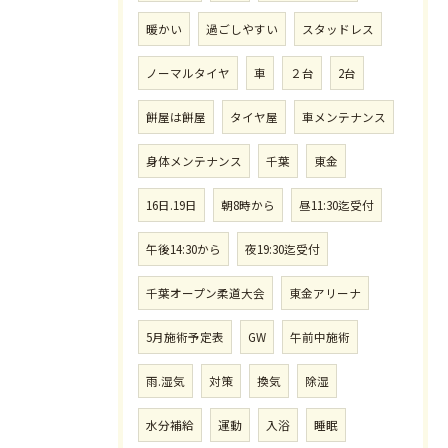
暖かい
過ごしやすい
スタッドレス
ノーマルタイヤ
車
２台
2台
餅屋は餅屋
タイヤ屋
車メンテナンス
身体メンテナンス
千葉
東金
16日.19日
朝8時から
昼11:30迄受付
午後14:30から
夜19:30迄受付
千葉オープン柔道大会
東金アリーナ
5月施術予定表
GW
午前中施術
雨.湿気
対策
換気
除湿
水分補給
運動
入浴
睡眠