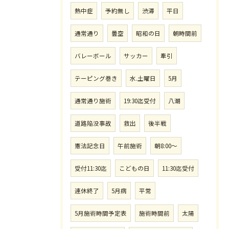
熱中症
予約無し
渋滞
平日
通常通り
曇空
昭和の日
朝時間前
バレーボール
サッカー
牽引
テーピング巻き
水.土曜日
5月
通常通り施術
19:30迄受付
八潮
道路陥没事故
救出
後半戦
憲法記念日
午前施術
朝8:00〜
受付11:30迄
こどもの日
11:30迄受付
連休終了
5月病
平常
5月施術時間予定表
施術時間前
太陽