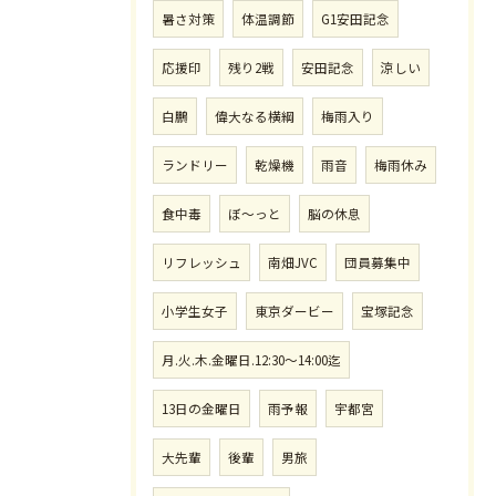
暑さ対策
体温調節
G1安田記念
応援印
残り2戦
安田記念
涼しい
白鵬
偉大なる横綱
梅雨入り
ランドリー
乾燥機
雨音
梅雨休み
食中毒
ぼ〜っと
脳の休息
リフレッシュ
南畑JVC
団員募集中
小学生女子
東京ダービー
宝塚記念
月.火.木.金曜日.12:30〜14:00迄
13日の金曜日
雨予報
宇都宮
大先輩
後輩
男旅