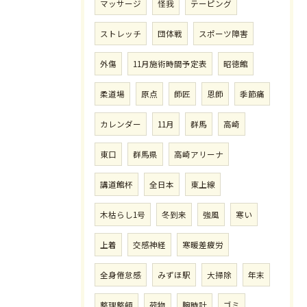
マッサージ
怪我
テーピング
ストレッチ
団体戦
スポーツ障害
外傷
11月施術時間予定表
昭徳館
柔道場
原点
師匠
恩師
季節痛
カレンダー
11月
群馬
高崎
東口
群馬県
高崎アリーナ
講道館杯
全日本
東上線
木枯らし1号
冬到来
強風
寒い
上着
交感神経
寒暖差疲労
全身倦怠感
みずほ駅
大掃除
年末
整理整頓
荷物
腕時計
ゴミ