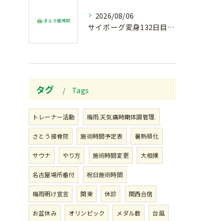
2026/08/06
サイボーグ変身132日目.お知らせ.和歌山.インターハイ.柔道開幕…木曜の朝〜
タグ
Tags
トレーナー活動
梅雨.天気痛時期体調管理.
さとう接骨院
施術時間予定表
暑熱順化
サウナ
やり方
施術時間変更
大相撲
名古屋場所番付
祝日施術時間
梅雨明け宣言
関東
休診
関西合宿
お盆休み
オリンピック
メダル数
台風