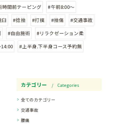
術時間前テーピング
#午前8:00〜
脱臼
#捻挫
#打撲
#挫傷
#交通事故
同
#自由施術
#リラクゼーション柔
14:00
#上半身.下半身コース予約無
カテゴリー
Categories
全てのカテゴリー
交通事故
腰痛