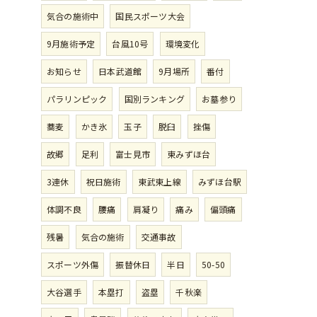
気合の施術中
国民スポーツ大会
9月施術予定
台風10号
環境変化
お知らせ
日本武道館
9月場所
番付
パラリンピック
国別ランキング
お墓参り
蕎麦
かき氷
玉子
脱臼
挫傷
故郷
足利
富士見市
東みずほ台
3連休
祝日施術
東武東上線
みずほ台駅
体調不良
腰痛
肩凝り
痛み
偏頭痛
残暑
気合の施術
交通事故
スポーツ外傷
振替休日
半日
50-50
大谷選手
本塁打
盗塁
千秋楽