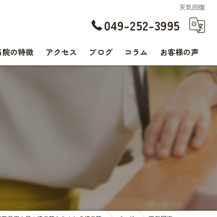
天気回復
049-252-3995
当院の特徴
アクセス
ブログ
コラム
お客様の声
交通事故
腰痛
肩こり
痛み
スポーツ