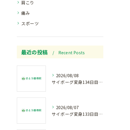
肩こり
痛み
スポーツ
最近の投稿
Recent Posts
2026/08/08
サイボーグ変身134日目.ゾロ目.お盆休み.甲子園.佐野日大.麦倉監督37年振り白星.柔道インターハイ.2歳ダリア賞.GⅢ.エルムS. GⅢ.レパードS. GⅢ.CBC賞.応援印…土曜の朝〜
2026/08/07
サイボーグ変身133日目.広島.原爆.81年.インターハイ初日.金曜の朝〜