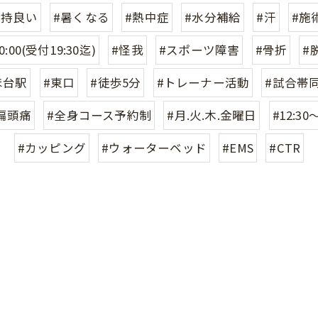
気持良い
#暑くなる
#熱中症
#水分補給
#汗
#施
0:00(受付19:30迄)
#怪我
#スポーツ障害
#骨折
#
ほ台駅
#東口
#徒歩5分
#トレーナー活動
#試合帯
偏頭痛
#全身コース予約制
#月.火.木.金曜日
#12:30〜
#カッピング
#ウォーターベッド
#EMS
#CTR