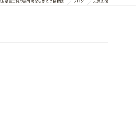
埼玉県富士見の接骨院ならさとう接骨院
ブログ
天気回復