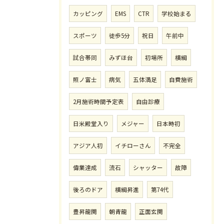
カッピング
EMS
CTR
学校始まる
スポーツ
徒歩5分
祝日
午前中
試合帯同
みずほ台
初場所
横綱
照ノ富士
病気
五体満足
自費施術
2月施術時間予定表
自由診療
日米殿堂入り
メジャー
日本時初
アジア人初
イチローさん
不完全
偉業達成
流石
シャッター
故障
後ろのドア
横綱昇進
第74代
豊昇龍関
朝青龍
正面玄関