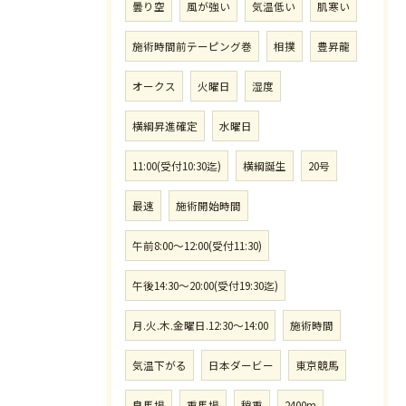
曇り空
風が強い
気温低い
肌寒い
施術時間前テーピング巻
相撲
豊昇龍
オークス
火曜日
湿度
横綱昇進確定
水曜日
11:00(受付10:30迄)
横綱誕生
20号
最速
施術開始時間
午前8:00〜12:00(受付11:30)
午後14:30〜20:00(受付19:30迄)
月.火.木.金曜日.12:30〜14:00
施術時間
気温下がる
日本ダービー
東京競馬
良馬場
重馬場
稍重
2400m