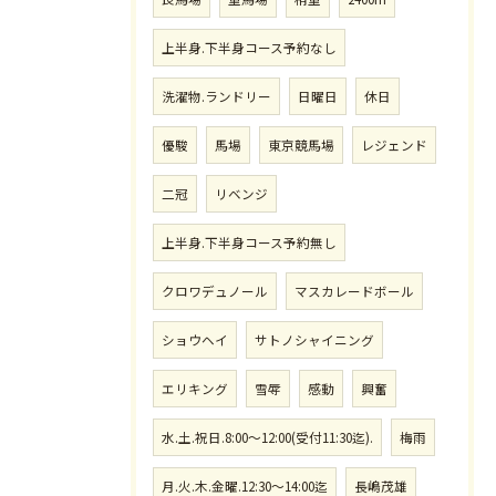
上半身.下半身コース予約なし
洗濯物.ランドリー
日曜日
休日
優駿
馬場
東京競馬場
レジェンド
二冠
リベンジ
上半身.下半身コース予約無し
クロワデュノール
マスカレードボール
ショウヘイ
サトノシャイニング
エリキング
雪辱
感動
興奮
水.土.祝日.8:00〜12:00(受付11:30迄).
梅雨
月.火.木.金曜.12:30〜14:00迄
長嶋茂雄