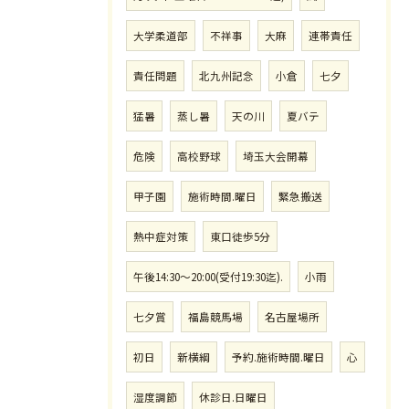
大学柔道部
不祥事
大麻
連帯責任
責任問題
北九州記念
小倉
七夕
猛暑
蒸し暑
天の川
夏バテ
危険
高校野球
埼玉大会開幕
甲子園
施術時間.曜日
緊急搬送
熱中症対策
東口徒歩5分
午後14:30〜20:00(受付19:30迄).
小雨
七夕賞
福島競馬場
名古屋場所
初日
新横綱
予約.施術時間.曜日
心
湿度調節
休診日.日曜日