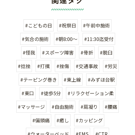
#こどもの日
#祝祭日
#午前中施術
#気合の施術
#朝8:00〜
#11:30迄受付
#怪我
#スポーツ障害
#骨折
#脱臼
#捻挫
#打撲
#挫傷
#交通事故
#労災
#テーピング巻き
#東上線
#みずほ台駅
#東口
#徒歩5分
#リラクゼーション柔
#マッサージ
#自由施術
#肩凝り
#腰痛
#偏頭痛
#癒し
#カッピング
#ウォーターベッド
#EMS
#CTR