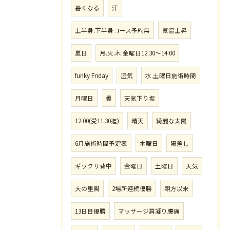
暑くなる
汗
上半身.下半身コース予約無
気温上昇
夏日
月.火.木.金曜日12:30〜14:00
funky Friday
湿気
水.土曜日施術時間
月曜日
曇
天気下り坂
12:00(受11:30迄)
晴天
綺麗な太陽
6月施術時間予定表
木曜日
陽差し
ギックリ背中
金曜日
土曜日
天気
大の里関
2場所連続優勝
親方以来
13日目優勝
マッサージ肩凝り腰痛