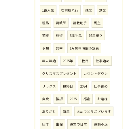
1番人気
右前肢ハ行
残念
無念
種馬
調教師
調教助手
馬主
英断
施術
3歳牝馬
64年振り
予想
的中
1月施術時間予定表
年末年始
2025年
1枚目
仕事始め
クリスマスプレゼント
カウントダウン
リラクス
最終日
2024
仕事納め
自費
挨拶
2025
感謝
お陰様
ありがと
新年
おめでとうございます
巳年
生保
通常の日常
運動不足