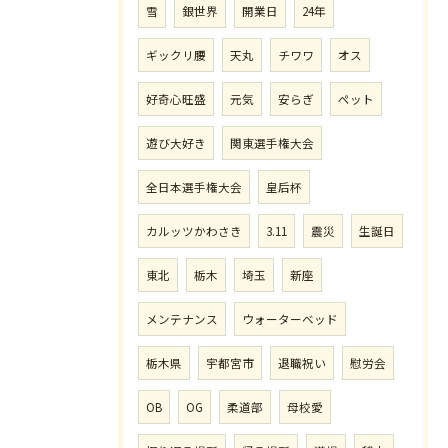
雪
銀世界
開業日
24年
ギックリ腰
天丸
チワワ
オス
好奇心旺盛
元気
安らぎ
ペット
遊び大好き
関東選手権大会
全日本選手権大会
皇后杯
カルッツかわさき
3.11
震災
生誕日
東北
栃木
埼玉
新座
メンテナンス
ウォーターベッド
栃木県
宇都宮市
退職祝い
慰労会
OB
OG
柔道部
母校愛