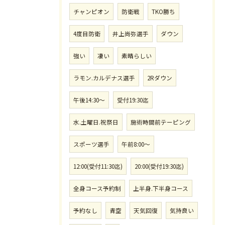
チャンピオン
防衛戦
TKO勝ち
4度目防衛
井上尚弥選手
ダウン
強い
凄い
素晴らしい
ラモン.カルデナス選手
2Rダウン
午後14:30〜
受付19:30迄
水.土曜日.祝祭日
施術時間前テーピング
スポーツ選手
午前8:00〜
12:00(受付11:30迄)
20:00(受付19:30迄)
全身コース予約制
上半身.下半身コース
予約なし
青空
天気回復
気持良い