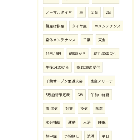
ノーマルタイヤ
車
２台
2台
餅屋は餅屋
タイヤ屋
車メンテナンス
身体メンテナンス
千葉
東金
16日.19日
朝8時から
昼11:30迄受付
午後14:30から
夜19:30迄受付
千葉オープン柔道大会
東金アリーナ
5月施術予定表
GW
午前中施術
雨.湿気
対策
換気
除湿
水分補給
運動
入浴
睡眠
熱中症
予約無し
渋滞
平日