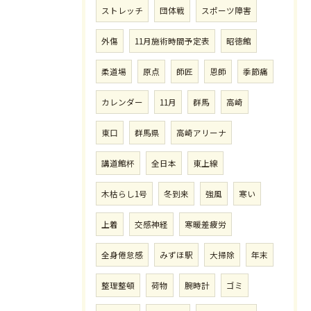
ストレッチ
団体戦
スポーツ障害
外傷
11月施術時間予定表
昭徳館
柔道場
原点
師匠
恩師
季節痛
カレンダー
11月
群馬
高崎
東口
群馬県
高崎アリーナ
講道館杯
全日本
東上線
木枯らし1号
冬到来
強風
寒い
上着
交感神経
寒暖差疲労
全身倦怠感
みずほ駅
大掃除
年末
整理整頓
荷物
腕時計
ゴミ