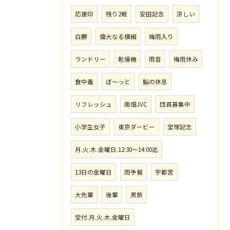
応援印
残り2戦
安田記念
涼しい
白鵬
偉大なる横綱
梅雨入り
ランドリー
乾燥機
雨音
梅雨休み
食中毒
ぼ〜っと
脳の休息
リフレッシュ
南畑JVC
団員募集中
小学生女子
東京ダービー
宝塚記念
月.火.木.金曜日.12:30〜14:00迄
13日の金曜日
雨予報
宇都宮
大先輩
後輩
男旅
受付.月.火.木.金曜日