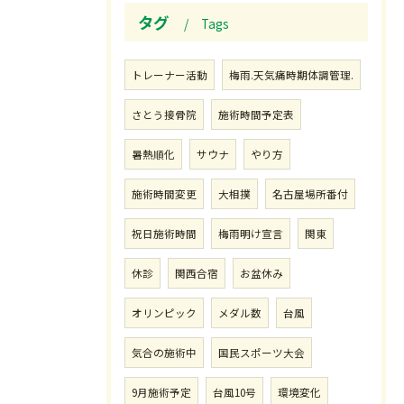
タグ
Tags
トレーナー活動
梅雨.天気痛時期体調管理.
さとう接骨院
施術時間予定表
暑熱順化
サウナ
やり方
施術時間変更
大相撲
名古屋場所番付
祝日施術時間
梅雨明け宣言
関東
休診
関西合宿
お盆休み
オリンピック
メダル数
台風
気合の施術中
国民スポーツ大会
9月施術予定
台風10号
環境変化