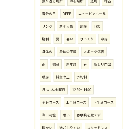
振り返る場所
帰る場所
道場
稽古
春分の日
DEEP
ニューピアホール
リング
倉本大悟
応援
TKO
勝利
夏
暑い
びっくり
冷房
身体の
身体の不調
スポーツ傷害
雨
微弱
新年度
春
新しい門出
暖房
料金改正
予約制
月.火.木.金曜日
12:30〜14:00
全身コース
上半身コース
下半身コース
当日可能
眠い
春眠暁を覚えず
暖かい
過ごしやすい
スタッドレス