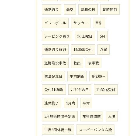
通常通り
曇空
昭和の日
朝時間前
バレーボール
サッカー
牽引
テーピング巻き
水.土曜日
5月
通常通り施術
19:30迄受付
八潮
道路陥没事故
救出
後半戦
憲法記念日
午前施術
朝8:00〜
受付11:30迄
こどもの日
11:30迄受付
連休終了
5月病
平常
5月施術時間予定表
施術時間前
太陽
世界4団体統一戦
スーパーバンタム級