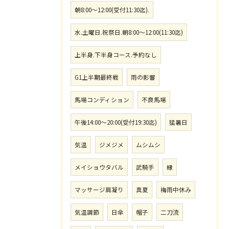
朝8:00〜12:00(受付11:30迄).
水.土曜日.祝祭日.朝8:00〜12:00(11:30迄)
上半身.下半身コース.予約なし
G1上半期最終戦
雨の影響
馬場コンディション
不良馬場
午後14:00〜20:00(受付19:30迄)
猛暑日
気温
ジメジメ
ムシムシ
メイショウタバル
武騎手
縁
マッサージ肩凝り
真夏
梅雨中休み
気温調節
日傘
帽子
二刀流