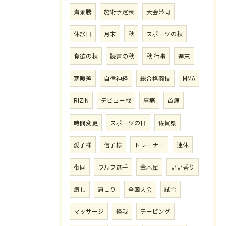
貴景勝
施術予定表
大会帯同
休診日
月末
秋
スポーツの秋
食欲の秋
読書の秋
秋.行事
週末
寒暖差
自律神経
総合格闘技
MMA
RIZIN
デビュー戦
肩痛
首痛
時間変更
スポーツの日
佐賀県
愛子様
信子様
トレーナー
連休
帯同
ウルフ選手
金木犀
いい香り
癒し
肩こり
全国大会
試合
マッサージ
怪我
テーピング