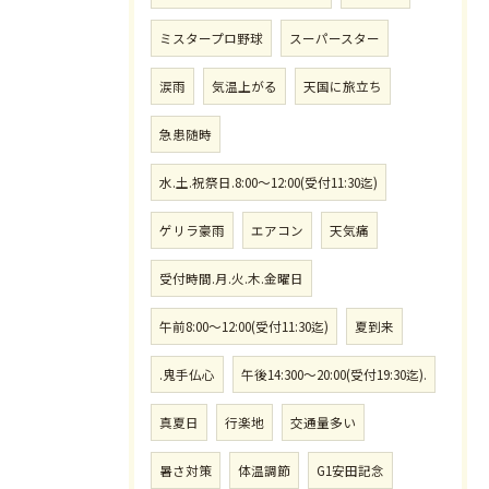
ミスタープロ野球
スーパースター
涙雨
気温上がる
天国に旅立ち
急患随時
水.土.祝祭日.8:00〜12:00(受付11:30迄)
ゲリラ豪雨
エアコン
天気痛
受付時間.月.火.木.金曜日
午前8:00〜12:00(受付11:30迄)
夏到来
.鬼手仏心
午後14:300〜20:00(受付19:30迄).
真夏日
行楽地
交通量多い
暑さ対策
体温調節
G1安田記念