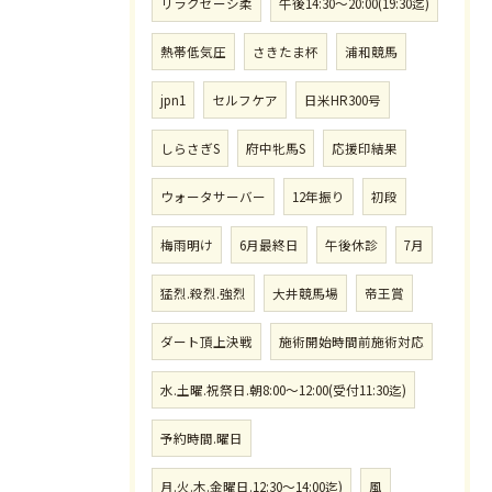
リラクゼーシ柔
午後14:30〜20:00(19:30迄)
熱帯低気圧
さきたま杯
浦和競馬
jpn1
セルフケア
日米HR300号
しらさぎS
府中牝馬S
応援印結果
ウォータサーバー
12年振り
初段
梅雨明け
6月最終日
午後休診
7月
猛烈.殺烈.強烈
大井競馬場
帝王賞
ダート頂上決戦
施術開始時間前施術対応
水.土曜.祝祭日.朝8:00〜12:00(受付11:30迄)
予約時間.曜日
月.火.木.金曜日.12:30〜14:00迄)
風