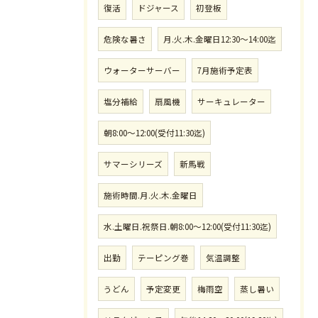
復活
ドジャース
初登板
危険な暑さ
月.火.木.金曜日12:30〜14:00迄
ウォーターサーバー
7月施術予定表
塩分補給
扇風機
サーキュレーター
朝8:00〜12:00(受付11:30迄)
サマーシリーズ
新馬戦
施術時間.月.火.木.金曜日
水.土曜日.祝祭日.朝8:00〜12:00(受付11:30迄)
出勤
テーピング巻
気温調整
うどん
予定変更
梅雨空
蒸し暑い