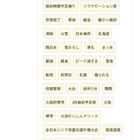
施術時間予定通り
リラクゼーション柔
修理完了
寒波
婚活
暖かい格好
凍結
大雪
日本海側
北海道
西日本
雪おろし
滑る
まっあ
最強
最長
ピーク過ぎる
落雪
転倒
祝祭日
北風
煽られる
体調管理
大会
徒歩5 分
関西
大阪府堺市
3月施術予定表
大阪
堺市
大浜だいしんアリーナ
全日本シニア体重別選手権大会
高速道路