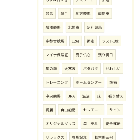
競馬
騎手
地方競馬
南関東
船橋競馬
北関東
足利競馬
宇都宮競馬
12月
師走
ラスト1枚
マイナ保険証
鬼手仏心
残り何日
年の瀬
大寒波
バタバタ
せわしい
トレーニング
ホームセンター
準備
中央競馬
JRA
温活
床
張り替え
綺麗
自由施術
セレモニー
サイン
オリジナルグッズ
森 泰斗
安全運転
リラックス
有馬記念
秋古馬三冠