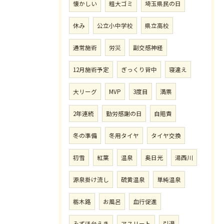
懐かしい
粗大ゴミ
埼玉県民の日
休み
公立小中学校
県立高校
通常施術
労災
副交感神経
12月施術予定
ぎっくり背中
寝違え
大リーグ
MVP
3度目
満票
2年連続
勤労感謝の日
自賠責
冬の準備
冬用タイヤ
タイヤ交換
初雪
紅葉
温泉
奥日光
湯西川
源泉掛け流し
硫黄温泉
単純温泉
栃木路
お風呂
血行促進
みずほ台えき
アスリート
引退