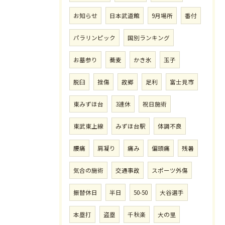
お知らせ
日本武道館
9月場所
番付
パラリンピック
国別ランキング
お墓参り
蕎麦
かき氷
玉子
脱臼
挫傷
故郷
足利
富士見市
東みずほ台
3連休
祝日施術
東武東上線
みずほ台駅
体調不良
腰痛
肩凝り
痛み
偏頭痛
残暑
気合の施術
交通事故
スポーツ外傷
振替休日
半日
50-50
大谷選手
本塁打
盗塁
千秋楽
大の里