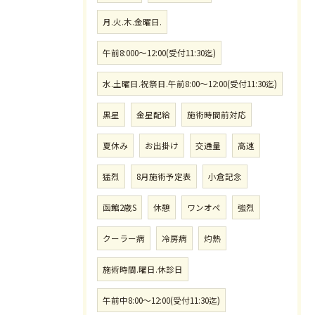
月.火.木.金曜日.
午前8:000〜12:00(受付11:30迄)
水.土曜日.祝祭日.午前8:00〜12:00(受付11:30迄)
黒星
金星配給
施術時間前対応
夏休み
お出掛け
交通量
高速
猛烈
8月施術予定表
小倉記念
函館2歳S
休憩
ワンオペ
強烈
クーラー病
冷房病
灼熱
施術時間.曜日.休診日
午前中8:00〜12:00(受付11:30迄)