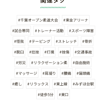
#千葉オープン柔道大会
#東金アリーナ
#試合帯同
#トレーナー活動
#スポーツ障害
#怪我
#テーピング
#ストレッチ
#骨折
#脱臼
#捻挫
#打撲
#挫傷
#交通事故
#労災
#リラクゼーション柔
#自由施術
#マッサージ
#肩凝り
#腰痛
#偏頭痛
#癒し
#リラックス
#東上線
#みずほ台駅
#徒歩5分
#東口