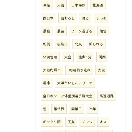
凍結
大雪
日本海側
北海道
西日本
雪おろし
滑る
まっあ
最強
最長
ピーク過ぎる
落雪
転倒
祝祭日
北風
煽られる
体調管理
大会
徒歩5 分
関西
大阪府堺市
3月施術予定表
大阪
堺市
大浜だいしんアリーナ
全日本シニア体重別選手権大会
高速道路
雪
銀世界
開業日
24年
ギックリ腰
天丸
チワワ
オス