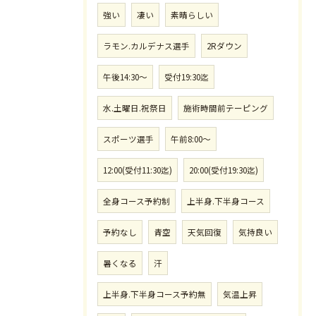
強い
凄い
素晴らしい
ラモン.カルデナス選手
2Rダウン
午後14:30〜
受付19:30迄
水.土曜日.祝祭日
施術時間前テーピング
スポーツ選手
午前8:00〜
12:00(受付11:30迄)
20:00(受付19:30迄)
全身コース予約制
上半身.下半身コース
予約なし
青空
天気回復
気持良い
暑くなる
汗
上半身.下半身コース予約無
気温上昇