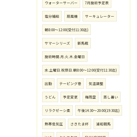
ウォーターサーバー
7月施術予定表
塩分補給
扇風機
サーキュレーター
朝8:00〜12:00(受付11:30迄)
サマーシリーズ
新馬戦
施術時間.月.火.木.金曜日
水.土曜日.祝祭日.朝8:00〜12:00(受付11:30迄)
出勤
テーピング巻
気温調整
うどん
予定変更
梅雨空
蒸し暑い
リラクゼーシ柔
午後14:30〜20:00(19:30迄)
熱帯低気圧
さきたま杯
浦和競馬