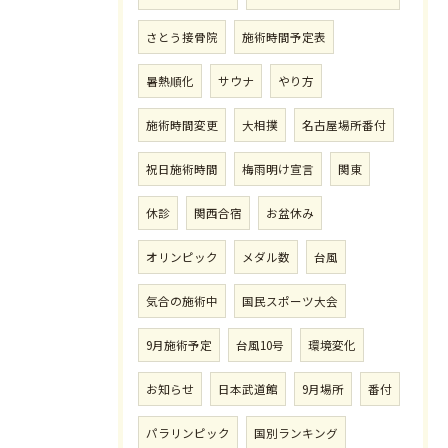
さとう接骨院
施術時間予定表
暑熱順化
サウナ
やり方
施術時間変更
大相撲
名古屋場所番付
祝日施術時間
梅雨明け宣言
関東
休診
関西合宿
お盆休み
オリンピック
メダル数
台風
気合の施術中
国民スポーツ大会
9月施術予定
台風10号
環境変化
お知らせ
日本武道館
9月場所
番付
パラリンピック
国別ランキング