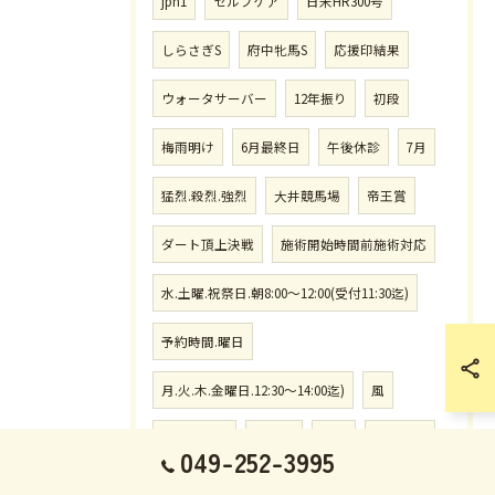
jpn1
セルフケア
日米HR300号
しらさぎS
府中牝馬S
応援印結果
ウォータサーバー
12年振り
初段
梅雨明け
6月最終日
午後休診
7月
猛烈.殺烈.強烈
大井競馬場
帝王賞
ダート頂上決戦
施術開始時間前施術対応
水.土曜.祝祭日.朝8:00〜12:00(受付11:30迄)
予約時間.曜日
月.火.木.金曜日.12:30〜14:00迄)
風
大学柔道部
不祥事
大麻
連帯責任
049-252-3995
責任問題
北九州記念
小倉
七夕