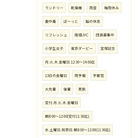
ランドリー
乾燥機
雨音
梅雨休み
食中毒
ぼ〜っと
脳の休息
リフレッシュ
南畑JVC
団員募集中
小学生女子
東京ダービー
宝塚記念
月.火.木.金曜日.12:30〜14:00迄
13日の金曜日
雨予報
宇都宮
大先輩
後輩
男旅
受付.月.火.木.金曜日
朝8:00〜12:00(受付11:30迄).
水.土曜日.祝祭日.朝8:00〜12:00(11:30迄)