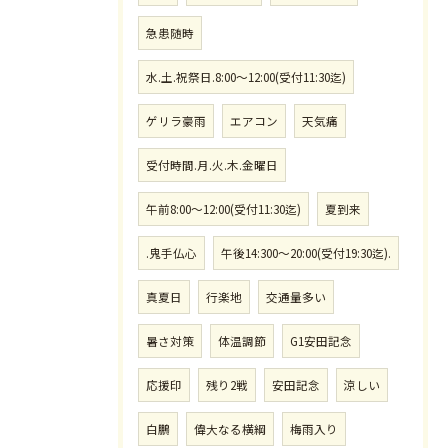
急患随時
水.土.祝祭日.8:00〜12:00(受付11:30迄)
ゲリラ豪雨
エアコン
天気痛
受付時間.月.火.木.金曜日
午前8:00〜12:00(受付11:30迄)
夏到来
.鬼手仏心
午後14:300〜20:00(受付19:30迄).
真夏日
行楽地
交通量多い
暑さ対策
体温調節
G1安田記念
応援印
残り2戦
安田記念
涼しい
白鵬
偉大なる横綱
梅雨入り