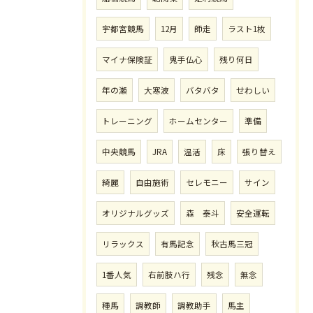
宇都宮競馬
12月
師走
ラスト1枚
マイナ保険証
鬼手仏心
残り何日
年の瀬
大寒波
バタバタ
せわしい
トレーニング
ホームセンター
準備
中央競馬
JRA
温活
床
張り替え
綺麗
自由施術
セレモニー
サイン
オリジナルグッズ
森 泰斗
安全運転
リラックス
有馬記念
秋古馬三冠
1番人気
右前肢ハ行
残念
無念
種馬
調教師
調教助手
馬主