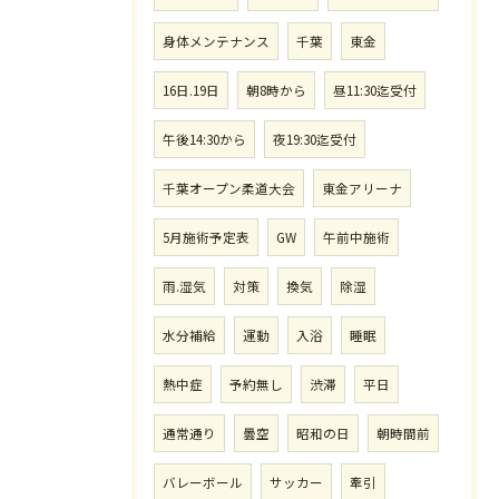
身体メンテナンス
千葉
東金
16日.19日
朝8時から
昼11:30迄受付
午後14:30から
夜19:30迄受付
千葉オープン柔道大会
東金アリーナ
5月施術予定表
GW
午前中施術
雨.湿気
対策
換気
除湿
水分補給
運動
入浴
睡眠
熱中症
予約無し
渋滞
平日
通常通り
曇空
昭和の日
朝時間前
バレーボール
サッカー
牽引