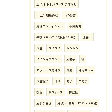
上半身.下半身コース.予約なし
G1上半期最終戦
雨の影響
馬場コンディション
不良馬場
午後14:00〜20:00(受付19:30迄)
猛暑日
気温
ジメジメ
ムシムシ
メイショウタバル
武騎手
縁
マッサージ肩凝り
真夏
梅雨中休み
気温調節
日傘
帽子
二刀流
復活
ドジャース
初登板
危険な暑さ
月.火.木.金曜日12:30〜14:00迄