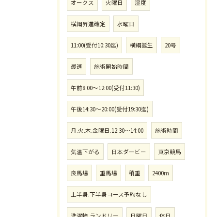
オークス
火曜日
湿度
横綱昇進確定
水曜日
11:00(受付10:30迄)
横綱誕生
20号
最速
施術開始時間
午前8:00〜12:00(受付11:30)
午後14:30〜20:00(受付19:30迄)
月.火.木.金曜日.12:30〜14:00
施術時間
気温下がる
日本ダービー
東京競馬
良馬場
重馬場
稍重
2400m
上半身.下半身コース予約なし
洗濯物.ランドリー
日曜日
休日