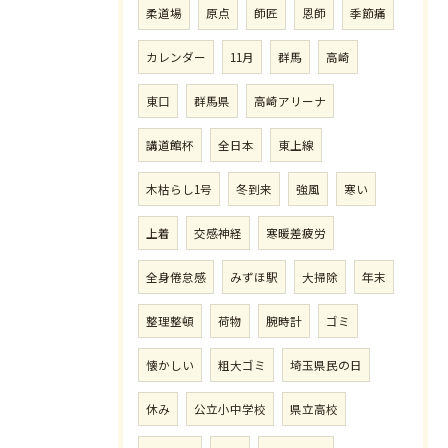
柔道場
原点
師匠
恩師
季節痛
カレンダー
11月
群馬
高崎
東口
群馬県
高崎アリーナ
講道館杯
全日本
東上線
木枯らし1号
冬到来
強風
寒い
上着
交感神経
寒暖差疲労
全身倦怠感
みずほ駅
大掃除
年末
整理整頓
荷物
腕時計
ゴミ
懐かしい
粗大ゴミ
埼玉県民の日
休み
公立小中学校
県立高校