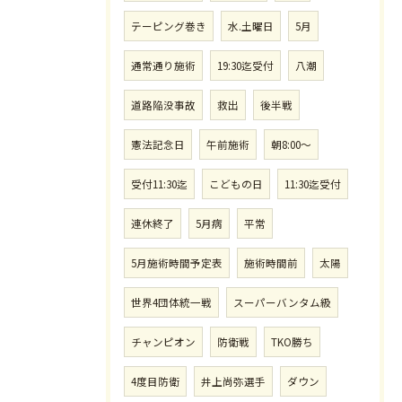
テーピング巻き
水.土曜日
5月
通常通り施術
19:30迄受付
八潮
道路陥没事故
救出
後半戦
憲法記念日
午前施術
朝8:00〜
受付11:30迄
こどもの日
11:30迄受付
連休終了
5月病
平常
5月施術時間予定表
施術時間前
太陽
世界4団体統一戦
スーパーバンタム級
チャンピオン
防衛戦
TKO勝ち
4度目防衛
井上尚弥選手
ダウン