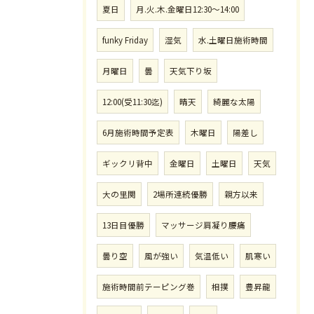
夏日
月.火.木.金曜日12:30〜14:00
funky Friday
湿気
水.土曜日施術時間
月曜日
曇
天気下り坂
12:00(受11:30迄)
晴天
綺麗な太陽
6月施術時間予定表
木曜日
陽差し
ギックリ背中
金曜日
土曜日
天気
大の里関
2場所連続優勝
親方以来
13日目優勝
マッサージ肩凝り腰痛
曇り空
風が強い
気温低い
肌寒い
施術時間前テーピング巻
相撲
豊昇龍