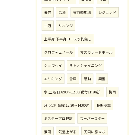
優駿
馬場
東京競馬場
レジェンド
二冠
リベンジ
上半身.下半身コース予約無し
クロワデュノール
マスカレードボール
ショウヘイ
サトノシャイニング
エリキング
雪辱
感動
興奮
水.土.祝日.8:00〜12:00(受付11:30迄).
梅雨
月.火.木.金曜.12:30〜14:00迄
長嶋茂雄
ミスタープロ野球
スーパースター
涙雨
気温上がる
天国に旅立ち