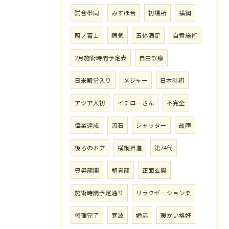
試合帯同
みずほ台
初場所
横綱
照ノ富士
病気
五体満足
自費施術
2月施術時間予定表
自由診療
日米殿堂入り
メジャー
日本時初
アジア人初
イチローさん
不完全
偉業達成
流石
シャッター
故障
後ろのドア
横綱昇進
第74代
豊昇龍関
朝青龍
正面玄関
施術時間予定通り
リラクゼーション柔
修理完了
寒波
婚活
暖かい格好