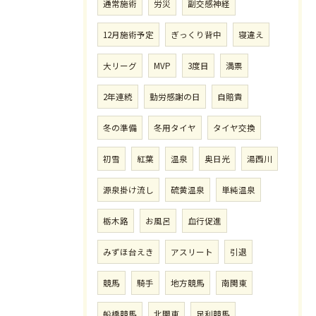
通常施術
労災
副交感神経
12月施術予定
ぎっくり背中
寝違え
大リーグ
MVP
3度目
満票
2年連続
勤労感謝の日
自賠責
冬の準備
冬用タイヤ
タイヤ交換
初雪
紅葉
温泉
奥日光
湯西川
源泉掛け流し
硫黄温泉
単純温泉
栃木路
お風呂
血行促進
みずほ台えき
アスリート
引退
競馬
騎手
地方競馬
南関東
船橋競馬
北関東
足利競馬