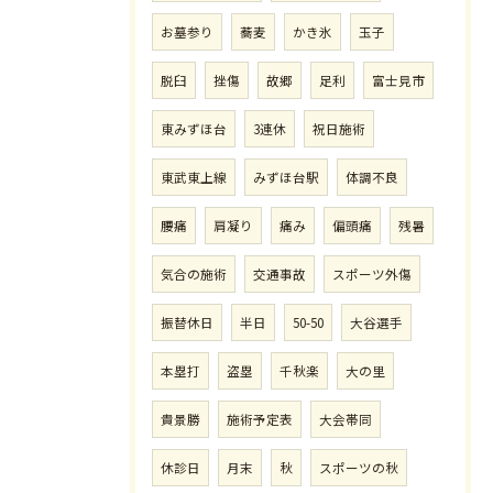
お墓参り
蕎麦
かき氷
玉子
脱臼
挫傷
故郷
足利
富士見市
東みずほ台
3連休
祝日施術
東武東上線
みずほ台駅
体調不良
腰痛
肩凝り
痛み
偏頭痛
残暑
気合の施術
交通事故
スポーツ外傷
振替休日
半日
50-50
大谷選手
本塁打
盗塁
千秋楽
大の里
貴景勝
施術予定表
大会帯同
休診日
月末
秋
スポーツの秋