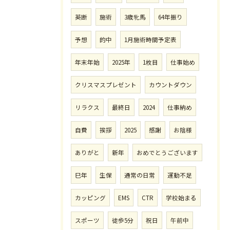
英断
施術
3歳牝馬
64年振り
予想
的中
1月施術時間予定表
年末年始
2025年
1枚目
仕事始め
クリスマスプレゼント
カウントダウン
リラクス
最終日
2024
仕事納め
自費
挨拶
2025
感謝
お陰様
ありがと
新年
おめでとうございます
巳年
生保
通常の日常
運動不足
カッピング
EMS
CTR
学校始まる
スポーツ
徒歩5分
祝日
午前中