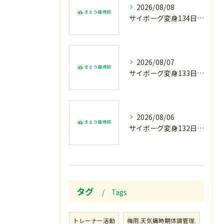
2026/08/08
サイボーグ変身134日目.ゾロ目.お盆休み.甲子園.佐野日大.麦倉監督37年振り白星.柔道インターハイ.2歳ダリア賞.GⅢ.エルムS. GⅢ.レパードS. GⅢ.CBC賞.応援印…土曜の朝〜
2026/08/07
サイボーグ変身133日目.広島.原爆.81年.インターハイ初日.金曜の朝〜
2026/08/06
サイボーグ変身132日目.お知らせ.和歌山.インターハイ.柔道開幕…木曜の朝〜
タグ
Tags
トレーナー活動
梅雨.天気痛時期体調管理.