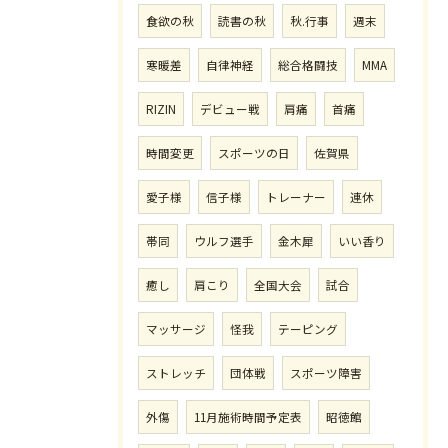
食欲の秋
読書の秋
秋.行事
週末
寒暖差
自律神経
総合格闘技
MMA
RIZIN
デビュー戦
肩痛
首痛
時間変更
スポーツの日
佐賀県
愛子様
信子様
トレーナー
連休
帯同
ウルフ選手
金木犀
いい香り
癒し
肩こり
全国大会
試合
マッサージ
怪我
テーピング
ストレッチ
団体戦
スポーツ障害
外傷
11月施術時間予定表
昭徳館