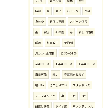
リング
倉本大悟
応援
TKO
勝利
夏
暑い
びっくり
冷房
身体の
身体の不調
スポーツ傷害
雨
微弱
新年度
春
新しい門出
暖房
料金改正
予約制
月.火.木.金曜日
12:30〜14:00
全身コース
上半身コース
下半身コース
当日可能
眠い
春眠暁を覚えず
暖かい
過ごしやすい
スタッドレス
ノーマルタイヤ
車
２台
2台
餅屋は餅屋
タイヤ屋
車メンテナンス