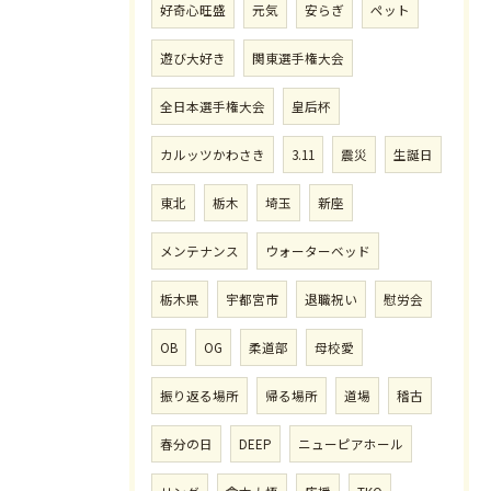
好奇心旺盛
元気
安らぎ
ペット
遊び大好き
関東選手権大会
全日本選手権大会
皇后杯
カルッツかわさき
3.11
震災
生誕日
東北
栃木
埼玉
新座
メンテナンス
ウォーターベッド
栃木県
宇都宮市
退職祝い
慰労会
OB
OG
柔道部
母校愛
振り返る場所
帰る場所
道場
稽古
春分の日
DEEP
ニューピアホール