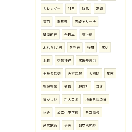
カレンダー
11月
群馬
高崎
東口
群馬県
高崎アリーナ
講道館杯
全日本
東上線
木枯らし1号
冬到来
強風
寒い
上着
交感神経
寒暖差疲労
全身倦怠感
みずほ駅
大掃除
年末
整理整頓
荷物
腕時計
ゴミ
懐かしい
粗大ゴミ
埼玉県民の日
休み
公立小中学校
県立高校
通常施術
労災
副交感神経