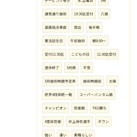
テーピング巻き
水.土曜日
5月
通常通り施術
19:30迄受付
八潮
道路陥没事故
救出
後半戦
憲法記念日
午前施術
朝8:00〜
受付11:30迄
こどもの日
11:30迄受付
連休終了
5月病
平常
5月施術時間予定表
施術時間前
太陽
世界4団体統一戦
スーパーバンタム級
チャンピオン
防衛戦
TKO勝ち
4度目防衛
井上尚弥選手
ダウン
強い
凄い
素晴らしい