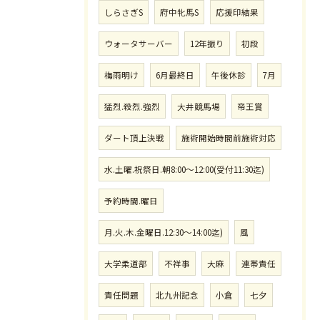
しらさぎS
府中牝馬S
応援印結果
ウォータサーバー
12年振り
初段
梅雨明け
6月最終日
午後休診
7月
猛烈.殺烈.強烈
大井競馬場
帝王賞
ダート頂上決戦
施術開始時間前施術対応
水.土曜.祝祭日.朝8:00〜12:00(受付11:30迄)
予約時間.曜日
月.火.木.金曜日.12:30〜14:00迄)
風
大学柔道部
不祥事
大麻
連帯責任
責任問題
北九州記念
小倉
七夕