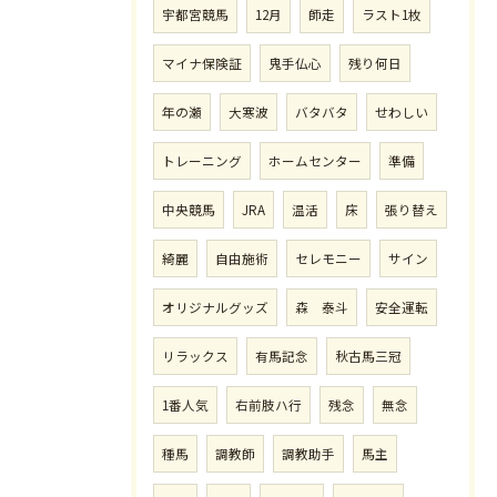
宇都宮競馬
12月
師走
ラスト1枚
マイナ保険証
鬼手仏心
残り何日
年の瀬
大寒波
バタバタ
せわしい
トレーニング
ホームセンター
準備
中央競馬
JRA
温活
床
張り替え
綺麗
自由施術
セレモニー
サイン
オリジナルグッズ
森 泰斗
安全運転
リラックス
有馬記念
秋古馬三冠
1番人気
右前肢ハ行
残念
無念
種馬
調教師
調教助手
馬主