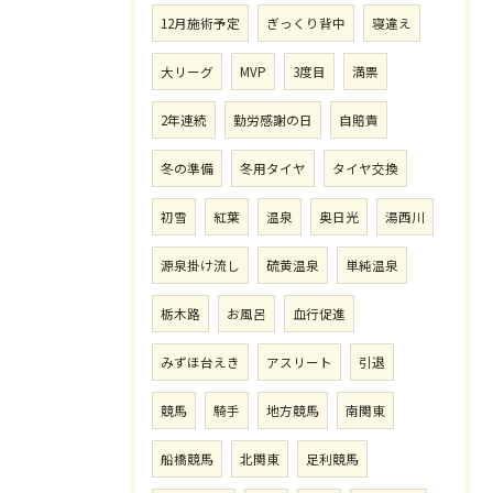
12月施術予定
ぎっくり背中
寝違え
大リーグ
MVP
3度目
満票
2年連続
勤労感謝の日
自賠責
冬の準備
冬用タイヤ
タイヤ交換
初雪
紅葉
温泉
奥日光
湯西川
源泉掛け流し
硫黄温泉
単純温泉
栃木路
お風呂
血行促進
みずほ台えき
アスリート
引退
競馬
騎手
地方競馬
南関東
船橋競馬
北関東
足利競馬