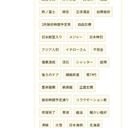
照ノ富士
病気
五体満足
自費施術
2月施術時間予定表
自由診療
日米殿堂入り
メジャー
日本時初
アジア人初
イチローさん
不完全
偉業達成
流石
シャッター
故障
後ろのドア
横綱昇進
第74代
豊昇龍関
朝青龍
正面玄関
施術時間予定通り
リラクゼーション柔
修理完了
寒波
婚活
暖かい格好
凍結
大雪
日本海側
北海道