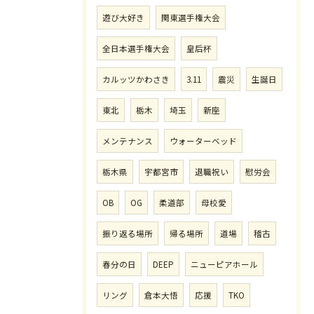
遊び大好き
関東選手権大会
全日本選手権大会
皇后杯
カルッツかわさき
3.11
震災
生誕日
東北
栃木
埼玉
新座
メンテナンス
ウォーターベッド
栃木県
宇都宮市
退職祝い
慰労会
OB
OG
柔道部
母校愛
振り返る場所
帰る場所
道場
稽古
春分の日
DEEP
ニューピアホール
リング
倉本大悟
応援
TKO