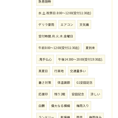
急患随時
水.土.祝祭日.8:00〜12:00(受付11:30迄)
ゲリラ豪雨
エアコン
天気痛
受付時間.月.火.木.金曜日
午前8:00〜12:00(受付11:30迄)
夏到来
.鬼手仏心
午後14:300〜20:00(受付19:30迄).
真夏日
行楽地
交通量多い
暑さ対策
体温調節
G1安田記念
応援印
残り2戦
安田記念
涼しい
白鵬
偉大なる横綱
梅雨入り
ランドリー
乾燥機
雨音
梅雨休み