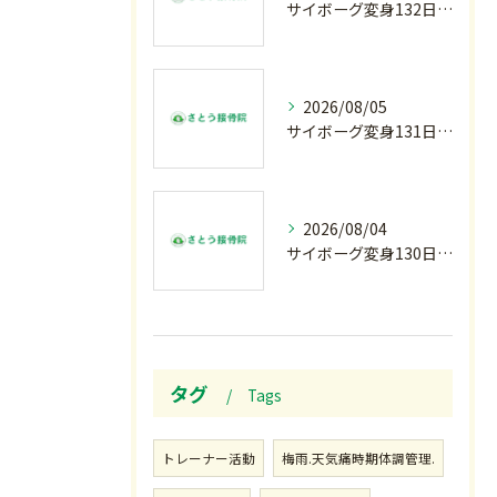
サイボーグ変身132日目.お知らせ.和歌山.インターハイ.柔道開幕…木曜の朝〜
2026/08/05
サイボーグ変身131日目.甲子園開幕.日曜.リラクゼーション柔.水曜の朝〜
2026/08/04
サイボーグ変身130日目.涼しい朝.甲子園…火曜の朝〜
タグ
Tags
トレーナー活動
梅雨.天気痛時期体調管理.