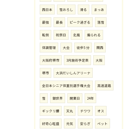
西日本
雪おろし
滑る
まっあ
最強
最長
ピーク過ぎる
落雪
転倒
祝祭日
北風
煽られる
体調管理
大会
徒歩5 分
関西
大阪府堺市
3月施術予定表
大阪
堺市
大浜だいしんアリーナ
全日本シニア体重別選手権大会
高速道路
雪
銀世界
開業日
24年
ギックリ腰
天丸
チワワ
オス
好奇心旺盛
元気
安らぎ
ペット