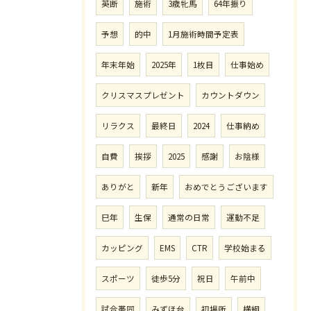
英断
施術
3歳牝馬
64年振り
予想
的中
1月施術時間予定表
年末年始
2025年
1枚目
仕事始め
クリスマスプレゼント
カウントダウン
リラクス
最終日
2024
仕事納め
自費
挨拶
2025
感謝
お陰様
ありがと
新年
おめでとうございます
巳年
生保
通常の日常
運動不足
カッピング
EMS
CTR
学校始まる
スポーツ
徒歩5分
祝日
午前中
試合帯同
みずほ台
初場所
横綱