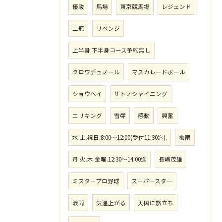
優駿
馬場
東京競馬場
レジェンド
二冠
リベンジ
上半身.下半身コース予約無し
クロワデュノール
マスカレードボール
ショウヘイ
サトノシャイニング
エリキング
雪辱
感動
興奮
水.土.祝日.8:00〜12:00(受付11:30迄).
梅雨
月.火.木.金曜.12:30〜14:00迄
長嶋茂雄
ミスタープロ野球
スーパースター
涙雨
気温上がる
天国に旅立ち