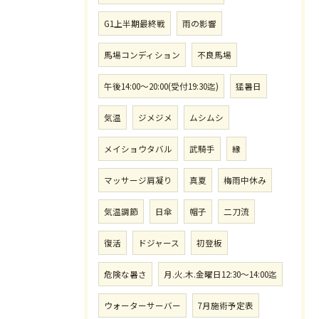
G1上半期最終戦
雨の影響
馬場コンディション
不良馬場
午後14:00〜20:00(受付19:30迄)
猛暑日
気温
ジメジメ
ムシムシ
メイショウタバル
武騎手
縁
マッサージ肩凝り
真夏
梅雨中休み
気温調節
日傘
帽子
二刀流
復活
ドジャース
初登板
危険な暑さ
月.火.木.金曜日12:30〜14:00迄
ウォーターサーバー
7月施術予定表