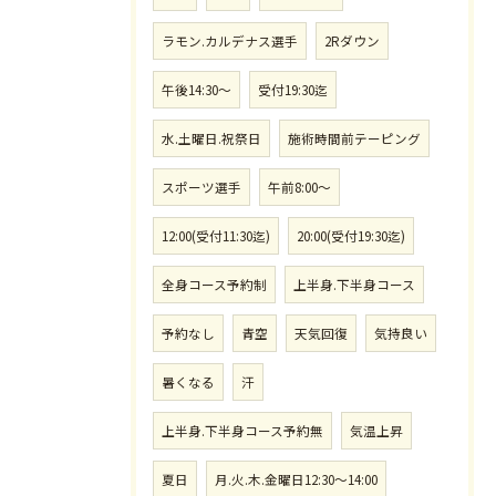
ラモン.カルデナス選手
2Rダウン
午後14:30〜
受付19:30迄
水.土曜日.祝祭日
施術時間前テーピング
スポーツ選手
午前8:00〜
12:00(受付11:30迄)
20:00(受付19:30迄)
全身コース予約制
上半身.下半身コース
予約なし
青空
天気回復
気持良い
暑くなる
汗
上半身.下半身コース予約無
気温上昇
夏日
月.火.木.金曜日12:30〜14:00