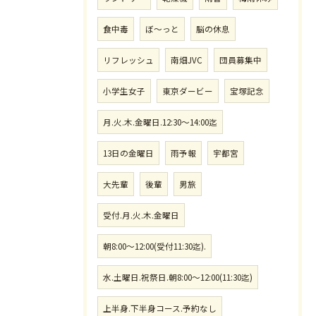
食中毒
ぼ〜っと
脳の休息
リフレッシュ
南畑JVC
団員募集中
小学生女子
東京ダービー
宝塚記念
月.火.木.金曜日.12:30〜14:00迄
13日の金曜日
雨予報
宇都宮
大先輩
後輩
男旅
受付.月.火.木.金曜日
朝8:00〜12:00(受付11:30迄).
水.土曜日.祝祭日.朝8:00〜12:00(11:30迄)
上半身.下半身コース.予約なし