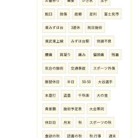
お墓参り
蕎麦
かき氷
玉子
脱臼
挫傷
故郷
足利
富士見市
東みずほ台
3連休
祝日施術
東武東上線
みずほ台駅
体調不良
腰痛
肩凝り
痛み
偏頭痛
残暑
気合の施術
交通事故
スポーツ外傷
振替休日
半日
50-50
大谷選手
本塁打
盗塁
千秋楽
大の里
貴景勝
施術予定表
大会帯同
休診日
月末
秋
スポーツの秋
食欲の秋
読書の秋
秋.行事
週末