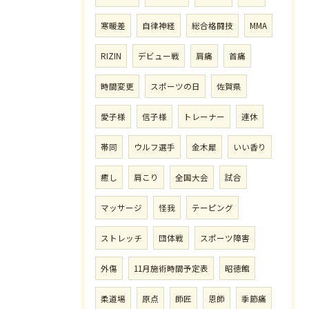
寒暖差
自律神経
総合格闘技
MMA
RIZIN
デビュー戦
肩痛
首痛
時間変更
スポーツの日
佐賀県
愛子様
信子様
トレーナー
連休
帯同
ウルフ選手
金木犀
いい香り
癒し
肩こり
全国大会
試合
マッサージ
怪我
テーピング
ストレッチ
団体戦
スポーツ障害
外傷
11月施術時間予定表
昭徳館
柔道場
原点
師匠
恩師
季節痛