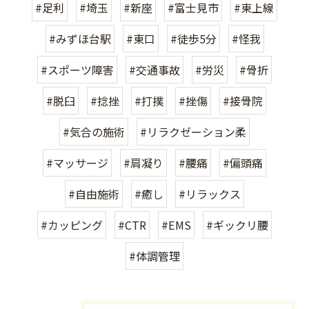
#足利
#埼玉
#新座
#富士見市
#東上線
#みずほ台駅
#東口
#徒歩5分
#怪我
#スポーツ障害
#交通事故
#労災
#骨折
#脱臼
#捻挫
#打撲
#挫傷
#接骨院
#気合の施術
#リラクゼーション柔
#マッサージ
#肩凝り
#腰痛
#偏頭痛
#自由施術
#癒し
#リラックス
#カッピング
#CTR
#EMS
#ギックリ腰
#体調管理