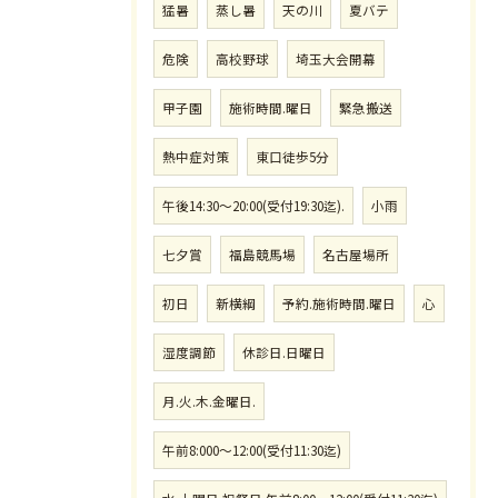
猛暑
蒸し暑
天の川
夏バテ
危険
高校野球
埼玉大会開幕
甲子園
施術時間.曜日
緊急搬送
熱中症対策
東口徒歩5分
午後14:30〜20:00(受付19:30迄).
小雨
七夕賞
福島競馬場
名古屋場所
初日
新横綱
予約.施術時間.曜日
心
湿度調節
休診日.日曜日
月.火.木.金曜日.
午前8:000〜12:00(受付11:30迄)