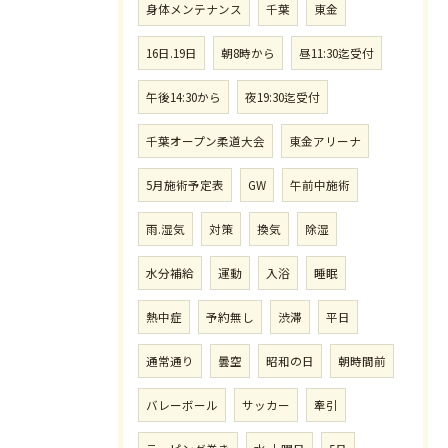
身体メンテナンス
千葉
東金
16日.19日
朝8時から
昼11:30迄受付
午後14:30から
夜19:30迄受付
千葉オープン柔道大会
東金アリーナ
5月施術予定表
GW
午前中施術
雨.湿気
対策
換気
除湿
水分補給
運動
入浴
睡眠
熱中症
予約無し
渋滞
平日
通常通り
曇空
昭和の日
朝時間前
バレーボール
サッカー
牽引