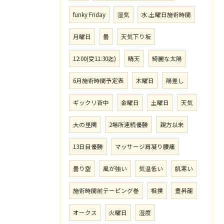
funky Friday
湿気
水.土曜日施術時間
月曜日
曇
天気下り坂
12:00(受11:30迄)
晴天
綺麗な太陽
6月施術時間予定表
木曜日
陽差し
ギックリ背中
金曜日
土曜日
天気
大の里関
2場所連続優勝
親方以来
13日目優勝
マッサージ肩凝り腰痛
曇り空
風が強い
気温低い
肌寒い
施術時間前テーピング巻
相撲
豊昇龍
オークス
火曜日
湿度