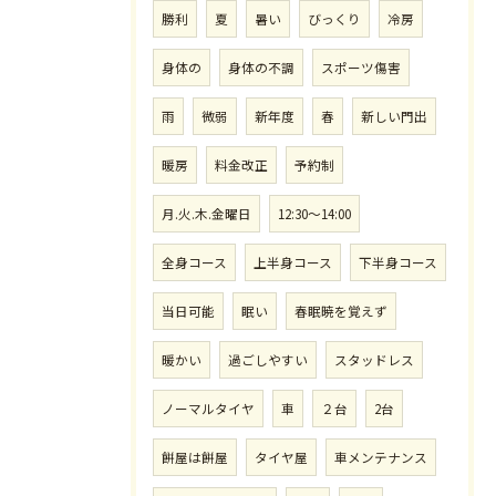
勝利
夏
暑い
びっくり
冷房
身体の
身体の不調
スポーツ傷害
雨
微弱
新年度
春
新しい門出
暖房
料金改正
予約制
月.火.木.金曜日
12:30〜14:00
全身コース
上半身コース
下半身コース
当日可能
眠い
春眠暁を覚えず
暖かい
過ごしやすい
スタッドレス
ノーマルタイヤ
車
２台
2台
餅屋は餅屋
タイヤ屋
車メンテナンス