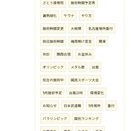
さとう接骨院
施術時間予定表
暑熱順化
サウナ
やり方
施術時間変更
大相撲
名古屋場所番付
祝日施術時間
梅雨明け宣言
関東
休診
関西合宿
お盆休み
オリンピック
メダル数
台風
気合の施術中
国民スポーツ大会
9月施術予定
台風10号
環境変化
お知らせ
日本武道館
9月場所
番付
パラリンピック
国別ランキング