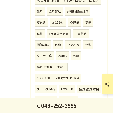
水.土曜日.祝祭日.午前8:00〜12:00(受付11:30迄)
黒星
金星配給
施術時間前対応
夏休み
お出掛け
交通量
高速
猛烈
8月施術予定表
小倉記念
函館2歳S
休憩
ワンオペ
強烈
クーラー病
冷房病
灼熱
施術時間.曜日.休診日
午前中8:00〜12:00(受付11:30迄)
ストレス解消
EMS CTR
猛烈.強烈.炸裂
徹底した対策
徹底的対策
049-252-3995
ハルクホーガン
アックスボンバー
1番