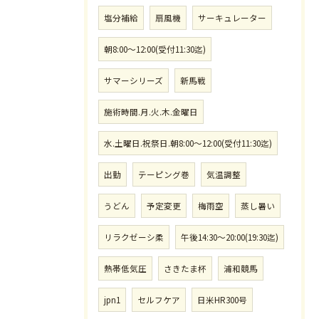
塩分補給
扇風機
サーキュレーター
朝8:00〜12:00(受付11:30迄)
サマーシリーズ
新馬戦
施術時間.月.火.木.金曜日
水.土曜日.祝祭日.朝8:00〜12:00(受付11:30迄)
出勤
テーピング巻
気温調整
うどん
予定変更
梅雨空
蒸し暑い
リラクゼーシ柔
午後14:30〜20:00(19:30迄)
熱帯低気圧
さきたま杯
浦和競馬
jpn1
セルフケア
日米HR300号