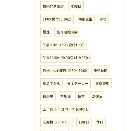
横綱昇進確定
水曜日
11:00(受付10:30迄)
横綱誕生
20号
最速
施術開始時間
午前8:00〜12:00(受付11:30)
午後14:30〜20:00(受付19:30迄)
月.火.木.金曜日.12:30〜14:00
施術時間
気温下がる
日本ダービー
東京競馬
良馬場
重馬場
稍重
2400m
上半身.下半身コース予約なし
洗濯物.ランドリー
日曜日
休日