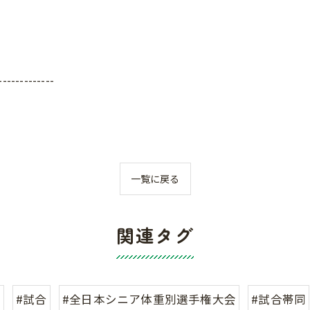
-------------
一覧に戻る
関連タグ
ナ
#試合
#全日本シニア体重別選手権大会
#試合帯同