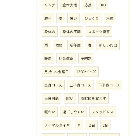
リング
倉本大悟
応援
TKO
勝利
夏
暑い
びっくり
冷房
身体の
身体の不調
スポーツ傷害
雨
微弱
新年度
春
新しい門出
暖房
料金改正
予約制
月.火.木.金曜日
12:30〜14:00
全身コース
上半身コース
下半身コース
当日可能
眠い
春眠暁を覚えず
暖かい
過ごしやすい
スタッドレス
ノーマルタイヤ
車
２台
2台