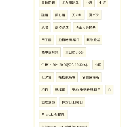
責任問題
北九州記念
小倉
七夕
猛暑
蒸し暑
天の川
夏バテ
危険
高校野球
埼玉大会開幕
甲子園
施術時間.曜日
緊急搬送
熱中症対策
東口徒歩5分
午後14:30〜20:00(受付19:30迄).
小雨
七夕賞
福島競馬場
名古屋場所
初日
新横綱
予約.施術時間.曜日
心
湿度調節
休診日.日曜日
月.火.木.金曜日.
午前8:000〜12:00(受付11:30迄)