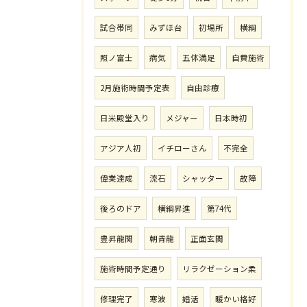
試合帯同
みずほ台
初場所
横綱
照ノ富士
病気
五体満足
自費施術
2月施術時間予定表
自由診療
日米殿堂入り
メジャー
日本時初
アジア人初
イチローさん
不完全
偉業達成
流石
シャッター
故障
後ろのドア
横綱昇進
第74代
豊昇龍関
朝青龍
正面玄関
施術時間予定通り
リラクゼーション柔
修理完了
寒波
婚活
暖かい格好