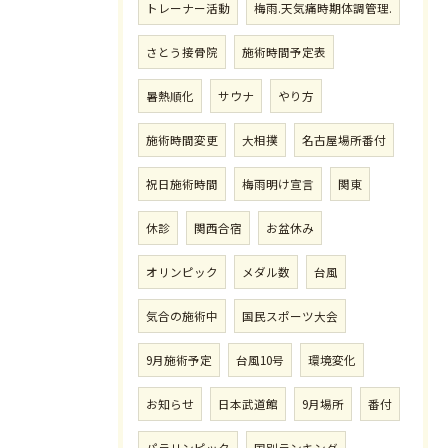
トレーナー活動
梅雨.天気痛時期体調管理.
さとう接骨院
施術時間予定表
暑熱順化
サウナ
やり方
施術時間変更
大相撲
名古屋場所番付
祝日施術時間
梅雨明け宣言
関東
休診
関西合宿
お盆休み
オリンピック
メダル数
台風
気合の施術中
国民スポーツ大会
9月施術予定
台風10号
環境変化
お知らせ
日本武道館
9月場所
番付
パラリンピック
国別ランキング