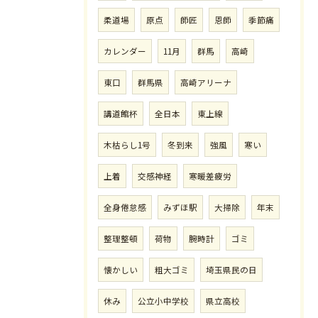
柔道場
原点
師匠
恩師
季節痛
カレンダー
11月
群馬
高崎
東口
群馬県
高崎アリーナ
講道館杯
全日本
東上線
木枯らし1号
冬到来
強風
寒い
上着
交感神経
寒暖差疲労
全身倦怠感
みずほ駅
大掃除
年末
整理整頓
荷物
腕時計
ゴミ
懐かしい
粗大ゴミ
埼玉県民の日
休み
公立小中学校
県立高校