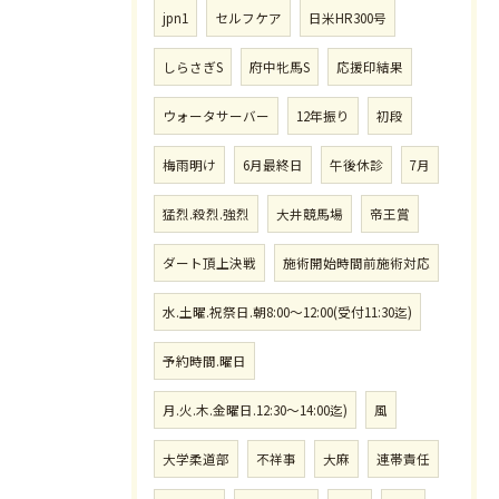
jpn1
セルフケア
日米HR300号
しらさぎS
府中牝馬S
応援印結果
ウォータサーバー
12年振り
初段
梅雨明け
6月最終日
午後休診
7月
猛烈.殺烈.強烈
大井競馬場
帝王賞
ダート頂上決戦
施術開始時間前施術対応
水.土曜.祝祭日.朝8:00〜12:00(受付11:30迄)
予約時間.曜日
月.火.木.金曜日.12:30〜14:00迄)
風
大学柔道部
不祥事
大麻
連帯責任