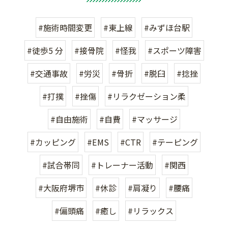
#施術時間変更
#東上線
#みずほ台駅
#徒歩5 分
#接骨院
#怪我
#スポーツ障害
#交通事故
#労災
#骨折
#脱臼
#捻挫
#打撲
#挫傷
#リラクゼーション柔
#自由施術
#自費
#マッサージ
#カッピング
#EMS
#CTR
#テーピング
#試合帯同
#トレーナー活動
#関西
#大阪府堺市
#休診
#肩凝り
#腰痛
#偏頭痛
#癒し
#リラックス