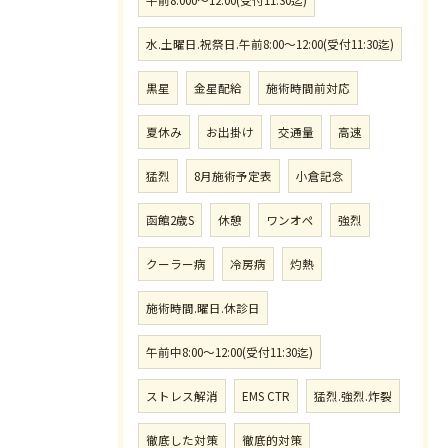
水.土曜日.祝祭日.午前8:00〜12:00(受付11:30迄)
黒星
金星配給
施術時間前対応
夏休み
お出掛け
交通量
高速
猛烈
8月施術予定表
小倉記念
函館2歳S
休憩
ワンオペ
強烈
クーラー病
冷房病
灼熱
施術時間.曜日.休診日
午前中8:00〜12:00(受付11:30迄)
ストレス解消
EMS CTR
猛烈.強烈.炸裂
徹底した対策
徹底的対策