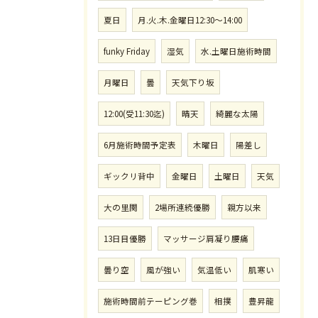
夏日
月.火.木.金曜日12:30〜14:00
funky Friday
湿気
水.土曜日施術時間
月曜日
曇
天気下り坂
12:00(受11:30迄)
晴天
綺麗な太陽
6月施術時間予定表
木曜日
陽差し
ギックリ背中
金曜日
土曜日
天気
大の里関
2場所連続優勝
親方以来
13日目優勝
マッサージ肩凝り腰痛
曇り空
風が強い
気温低い
肌寒い
施術時間前テーピング巻
相撲
豊昇龍