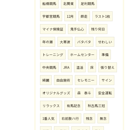
船橋競馬
北関東
足利競馬
宇都宮競馬
12月
師走
ラスト1枚
マイナ保険証
鬼手仏心
残り何日
年の瀬
大寒波
バタバタ
せわしい
トレーニング
ホームセンター
準備
中央競馬
JRA
温活
床
張り替え
綺麗
自由施術
セレモニー
サイン
オリジナルグッズ
森 泰斗
安全運転
リラックス
有馬記念
秋古馬三冠
1番人気
右前肢ハ行
残念
無念