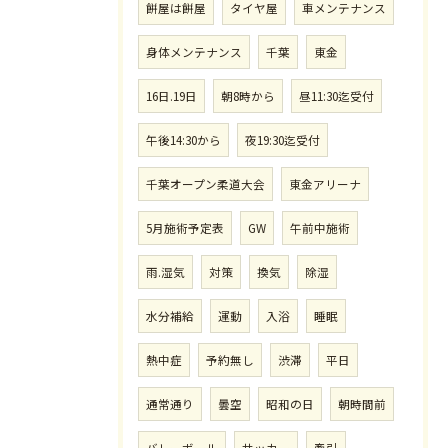
餅屋は餅屋
タイヤ屋
車メンテナンス
身体メンテナンス
千葉
東金
16日.19日
朝8時から
昼11:30迄受付
午後14:30から
夜19:30迄受付
千葉オープン柔道大会
東金アリーナ
5月施術予定表
GW
午前中施術
雨.湿気
対策
換気
除湿
水分補給
運動
入浴
睡眠
熱中症
予約無し
渋滞
平日
通常通り
曇空
昭和の日
朝時間前
バレーボール
サッカー
牽引