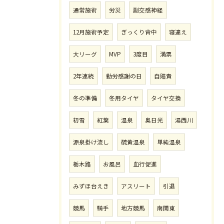
通常施術
労災
副交感神経
12月施術予定
ぎっくり背中
寝違え
大リーグ
MVP
3度目
満票
2年連続
勤労感謝の日
自賠責
冬の準備
冬用タイヤ
タイヤ交換
初雪
紅葉
温泉
奥日光
湯西川
源泉掛け流し
硫黄温泉
単純温泉
栃木路
お風呂
血行促進
みずほ台えき
アスリート
引退
競馬
騎手
地方競馬
南関東