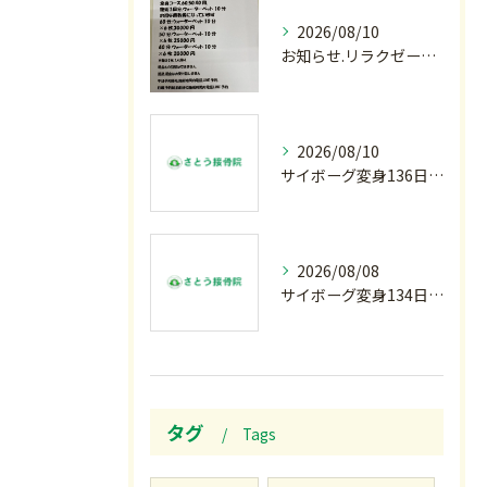
2026/08/10
お知らせ.リラクゼーション柔.回数券発売
2026/08/10
サイボーグ変身136日目.長崎.原爆81年.恩師命日.柔道インターハイ. メイクデビュー.2歳ダリア賞.GⅢ.エルムS. GⅢ.レパードS. GⅢ.CBC賞.応援印結果…月曜の朝〜
2026/08/08
サイボーグ変身134日目.ゾロ目.お盆休み.甲子園.佐野日大.麦倉監督37年振り白星.柔道インターハイ.2歳ダリア賞.GⅢ.エルムS. GⅢ.レパードS. GⅢ.CBC賞.応援印…土曜の朝〜
タグ
Tags