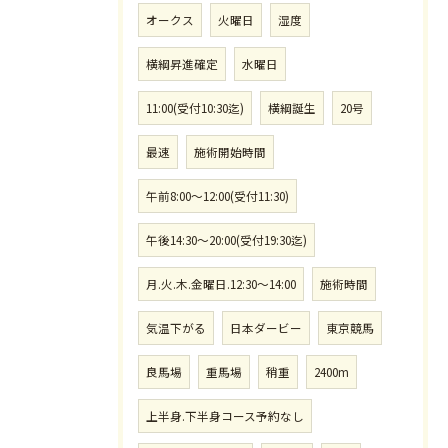
オークス
火曜日
湿度
横綱昇進確定
水曜日
11:00(受付10:30迄)
横綱誕生
20号
最速
施術開始時間
午前8:00〜12:00(受付11:30)
午後14:30〜20:00(受付19:30迄)
月.火.木.金曜日.12:30〜14:00
施術時間
気温下がる
日本ダービー
東京競馬
良馬場
重馬場
稍重
2400m
上半身.下半身コース予約なし