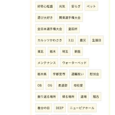
好奇心旺盛
元気
安らぎ
ペット
遊び大好き
関東選手権大会
全日本選手権大会
皇后杯
カルッツかわさき
3.11
震災
生誕日
東北
栃木
埼玉
新座
メンテナンス
ウォーターベッド
栃木県
宇都宮市
退職祝い
慰労会
OB
OG
柔道部
母校愛
振り返る場所
帰る場所
道場
稽古
春分の日
DEEP
ニューピアホール