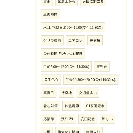
涙雨
気温上がる
天国に旅立ち
急患随時
水.土.祝祭日.8:00〜12:00(受付11:30迄)
ゲリラ豪雨
エアコン
天気痛
受付時間.月.火.木.金曜日
午前8:00〜12:00(受付11:30迄)
夏到来
.鬼手仏心
午後14:300〜20:00(受付19:30迄).
真夏日
行楽地
交通量多い
暑さ対策
体温調節
G1安田記念
応援印
残り2戦
安田記念
涼しい
白鵬
偉大なる横綱
梅雨入り