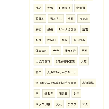
凍結
大雪
日本海側
北海道
西日本
雪おろし
滑る
まっあ
最強
最長
ピーク過ぎる
落雪
転倒
祝祭日
北風
煽られる
体調管理
大会
徒歩5 分
関西
大阪府堺市
3月施術予定表
大阪
堺市
大浜だいしんアリーナ
全日本シニア体重別選手権大会
高速道路
雪
銀世界
開業日
24年
ギックリ腰
天丸
チワワ
オス