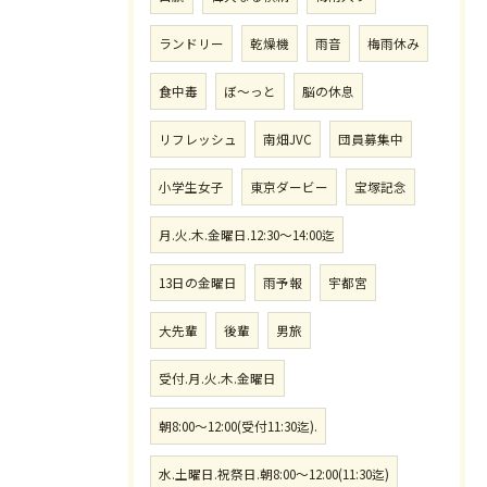
ランドリー
乾燥機
雨音
梅雨休み
食中毒
ぼ〜っと
脳の休息
リフレッシュ
南畑JVC
団員募集中
小学生女子
東京ダービー
宝塚記念
月.火.木.金曜日.12:30〜14:00迄
13日の金曜日
雨予報
宇都宮
大先輩
後輩
男旅
受付.月.火.木.金曜日
朝8:00〜12:00(受付11:30迄).
水.土曜日.祝祭日.朝8:00〜12:00(11:30迄)