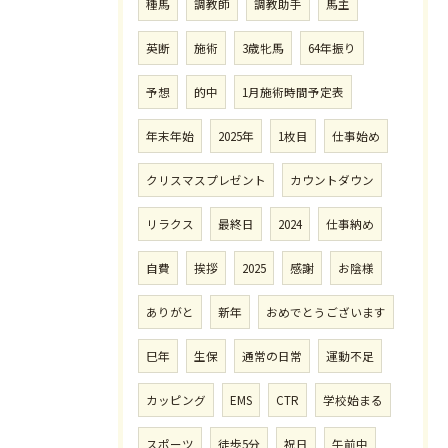
種馬
調教師
調教助手
馬主
英断
施術
3歳牝馬
64年振り
予想
的中
1月施術時間予定表
年末年始
2025年
1枚目
仕事始め
クリスマスプレゼント
カウントダウン
リラクス
最終日
2024
仕事納め
自費
挨拶
2025
感謝
お陰様
ありがと
新年
おめでとうございます
巳年
生保
通常の日常
運動不足
カッピング
EMS
CTR
学校始まる
スポーツ
徒歩5分
祝日
午前中