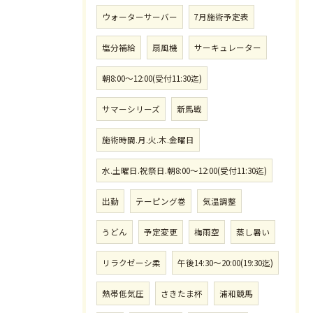
ウォーターサーバー
7月施術予定表
塩分補給
扇風機
サーキュレーター
朝8:00〜12:00(受付11:30迄)
サマーシリーズ
新馬戦
施術時間.月.火.木.金曜日
水.土曜日.祝祭日.朝8:00〜12:00(受付11:30迄)
出勤
テーピング巻
気温調整
うどん
予定変更
梅雨空
蒸し暑い
リラクゼーシ柔
午後14:30〜20:00(19:30迄)
熱帯低気圧
さきたま杯
浦和競馬