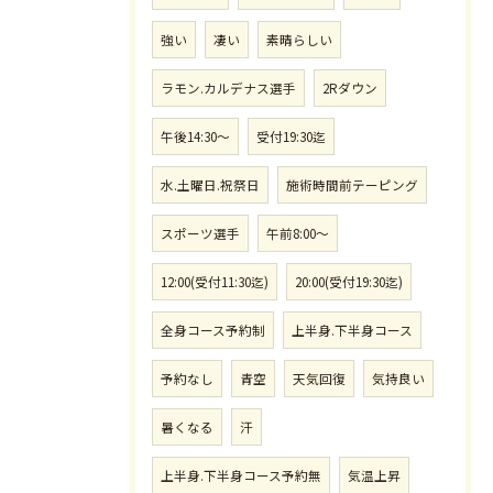
強い
凄い
素晴らしい
ラモン.カルデナス選手
2Rダウン
午後14:30〜
受付19:30迄
水.土曜日.祝祭日
施術時間前テーピング
スポーツ選手
午前8:00〜
12:00(受付11:30迄)
20:00(受付19:30迄)
全身コース予約制
上半身.下半身コース
予約なし
青空
天気回復
気持良い
暑くなる
汗
上半身.下半身コース予約無
気温上昇