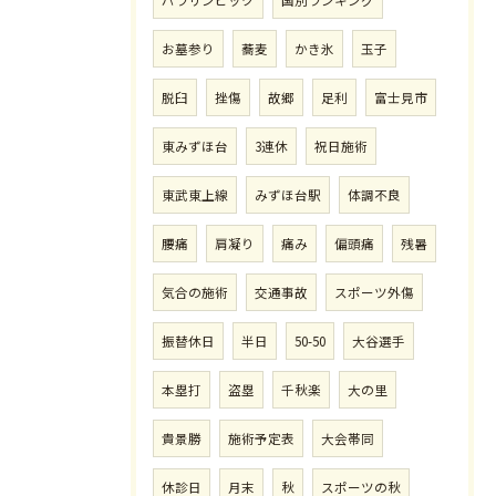
お墓参り
蕎麦
かき氷
玉子
脱臼
挫傷
故郷
足利
富士見市
東みずほ台
3連休
祝日施術
東武東上線
みずほ台駅
体調不良
腰痛
肩凝り
痛み
偏頭痛
残暑
気合の施術
交通事故
スポーツ外傷
振替休日
半日
50-50
大谷選手
本塁打
盗塁
千秋楽
大の里
貴景勝
施術予定表
大会帯同
休診日
月末
秋
スポーツの秋