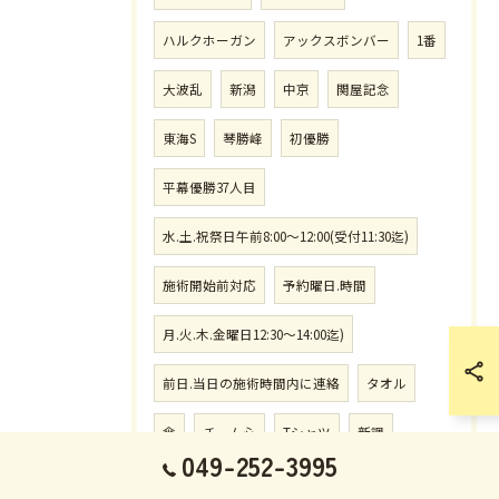
ハルクホーガン
アックスボンバー
1番
大波乱
新潟
中京
関屋記念
東海S
琴勝峰
初優勝
平幕優勝37人目
水.土.祝祭日午前8:00〜12:00(受付11:30迄)
施術開始前対応
予約曜日.時間
月.火.木.金曜日12:30〜14:00迄)
前日.当日の施術時間内に連絡
タオル
傘
チーム心
Tシャツ
新調
049-252-3995
アイビスSD
札幌
クイーンS
GⅢ