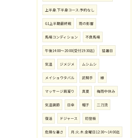
上半身.下半身コース.予約なし
G1上半期最終戦
雨の影響
馬場コンディション
不良馬場
午後14:00〜20:00(受付19:30迄)
猛暑日
気温
ジメジメ
ムシムシ
メイショウタバル
武騎手
縁
マッサージ肩凝り
真夏
梅雨中休み
気温調節
日傘
帽子
二刀流
復活
ドジャース
初登板
危険な暑さ
月.火.木.金曜日12:30〜14:00迄