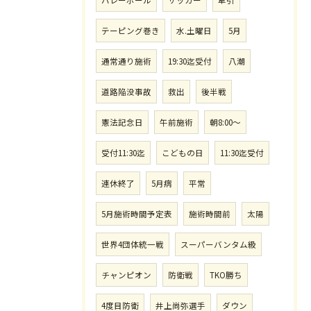
テーピング巻き
水.土曜日
5月
通常通り施術
19:30迄受付
八潮
道路陥没事故
救出
後半戦
憲法記念日
午前施術
朝8:00〜
受付11:30迄
こどもの日
11:30迄受付
連休終了
5月病
平常
5月施術時間予定表
施術時間前
太陽
世界4団体統一戦
スーパーバンタム級
チャンピオン
防衛戦
TKO勝ち
4度目防衛
井上尚弥選手
ダウン