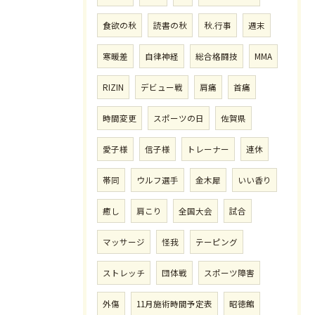
食欲の秋
読書の秋
秋.行事
週末
寒暖差
自律神経
総合格闘技
MMA
RIZIN
デビュー戦
肩痛
首痛
時間変更
スポーツの日
佐賀県
愛子様
信子様
トレーナー
連休
帯同
ウルフ選手
金木犀
いい香り
癒し
肩こり
全国大会
試合
マッサージ
怪我
テーピング
ストレッチ
団体戦
スポーツ障害
外傷
11月施術時間予定表
昭徳館