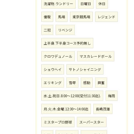
洗濯物.ランドリー
日曜日
休日
優駿
馬場
東京競馬場
レジェンド
二冠
リベンジ
上半身.下半身コース予約無し
クロワデュノール
マスカレードボール
ショウヘイ
サトノシャイニング
エリキング
雪辱
感動
興奮
水.土.祝日.8:00〜12:00(受付11:30迄).
梅雨
月.火.木.金曜.12:30〜14:00迄
長嶋茂雄
ミスタープロ野球
スーパースター