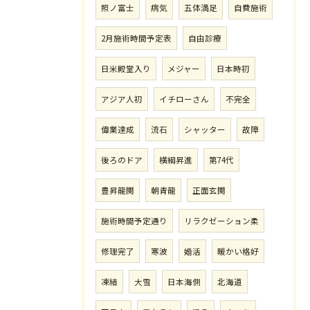
照ノ富士
病気
五体満足
自費施術
2月施術時間予定表
自由診療
日米殿堂入り
メジャー
日本時初
アジア人初
イチローさん
不完全
偉業達成
流石
シャッター
故障
後ろのドア
横綱昇進
第74代
豊昇龍関
朝青龍
正面玄関
施術時間予定通り
リラクゼーション柔
修理完了
寒波
婚活
暖かい格好
凍結
大雪
日本海側
北海道