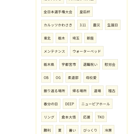
全日本選手権大会
皇后杯
カルッツかわさき
3.11
震災
生誕日
東北
栃木
埼玉
新座
メンテナンス
ウォーターベッド
栃木県
宇都宮市
退職祝い
慰労会
OB
OG
柔道部
母校愛
振り返る場所
帰る場所
道場
稽古
春分の日
DEEP
ニューピアホール
リング
倉本大悟
応援
TKO
勝利
夏
暑い
びっくり
冷房