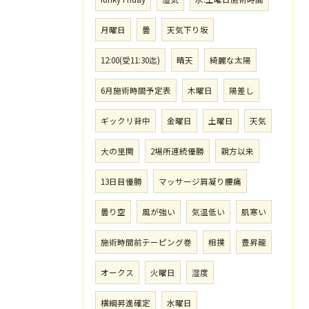
月曜日
曇
天気下り坂
12:00(受11:30迄)
晴天
綺麗な太陽
6月施術時間予定表
木曜日
陽差し
ギックリ背中
金曜日
土曜日
天気
大の里関
2場所連続優勝
親方以来
13日目優勝
マッサージ肩凝り腰痛
曇り空
風が強い
気温低い
肌寒い
施術時間前テーピング巻
相撲
豊昇龍
オークス
火曜日
湿度
横綱昇進確定
水曜日