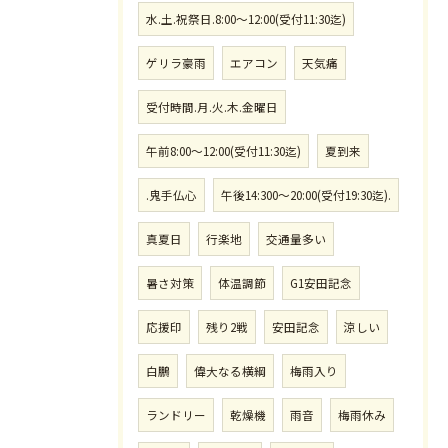
水.土.祝祭日.8:00〜12:00(受付11:30迄)
ゲリラ豪雨
エアコン
天気痛
受付時間.月.火.木.金曜日
午前8:00〜12:00(受付11:30迄)
夏到来
.鬼手仏心
午後14:300〜20:00(受付19:30迄).
真夏日
行楽地
交通量多い
暑さ対策
体温調節
G1安田記念
応援印
残り2戦
安田記念
涼しい
白鵬
偉大なる横綱
梅雨入り
ランドリー
乾燥機
雨音
梅雨休み