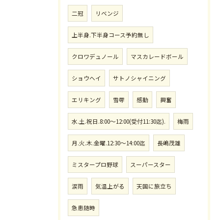
二冠
リベンジ
上半身.下半身コース予約無し
クロワデュノール
マスカレードボール
ショウヘイ
サトノシャイニング
エリキング
雪辱
感動
興奮
水.土.祝日.8:00〜12:00(受付11:30迄).
梅雨
月.火.木.金曜.12:30〜14:00迄
長嶋茂雄
ミスタープロ野球
スーパースター
涙雨
気温上がる
天国に旅立ち
急患随時