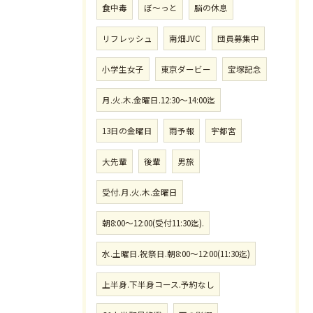
食中毒
ぼ〜っと
脳の休息
リフレッシュ
南畑JVC
団員募集中
小学生女子
東京ダービー
宝塚記念
月.火.木.金曜日.12:30〜14:00迄
13日の金曜日
雨予報
宇都宮
大先輩
後輩
男旅
受付.月.火.木.金曜日
朝8:00〜12:00(受付11:30迄).
水.土曜日.祝祭日.朝8:00〜12:00(11:30迄)
上半身.下半身コース.予約なし