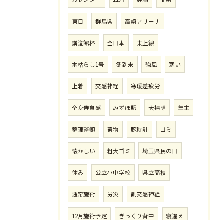
東口
群馬県
高崎アリーナ
講道館杯
全日本
東上線
木枯らし1号
冬到来
強風
寒い
上着
交感神経
寒暖差疲労
全身倦怠感
みずほ駅
大掃除
年末
整理整頓
荷物
腕時計
ゴミ
懐かしい
粗大ゴミ
埼玉県民の日
休み
公立小中学校
県立高校
通常施術
労災
副交感神経
12月施術予定
ぎっくり背中
寝違え