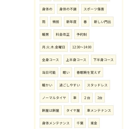
身体の
身体の不調
スポーツ傷害
雨
微弱
新年度
春
新しい門出
暖房
料金改正
予約制
月.火.木.金曜日
12:30〜14:00
全身コース
上半身コース
下半身コース
当日可能
眠い
春眠暁を覚えず
暖かい
過ごしやすい
スタッドレス
ノーマルタイヤ
車
２台
2台
餅屋は餅屋
タイヤ屋
車メンテナンス
身体メンテナンス
千葉
東金