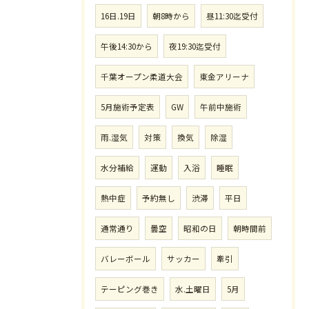
16日.19日
朝8時から
昼11:30迄受付
午後14:30から
夜19:30迄受付
千葉オープン柔道大会
東金アリーナ
5月施術予定表
GW
午前中施術
雨.湿気
対策
換気
除湿
水分補給
運動
入浴
睡眠
熱中症
予約無し
渋滞
平日
通常通り
曇空
昭和の日
朝時間前
バレーボール
サッカー
牽引
テーピング巻き
水.土曜日
5月