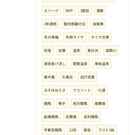
大リーグ
MVP
3度目
満票
2年連続
勤労感謝の日
自賠責
冬の準備
冬用タイヤ
タイヤ交換
初雪
紅葉
温泉
奥日光
湯西川
源泉掛け流し
硫黄温泉
単純温泉
栃木路
お風呂
血行促進
みずほ台えき
アスリート
引退
競馬
騎手
地方競馬
南関東
船橋競馬
北関東
足利競馬
宇都宮競馬
12月
師走
ラスト1枚