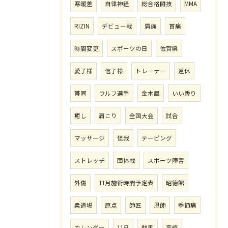
寒暖差
自律神経
総合格闘技
MMA
RIZIN
デビュー戦
肩痛
首痛
時間変更
スポーツの日
佐賀県
愛子様
信子様
トレーナー
連休
帯同
ウルフ選手
金木犀
いい香り
癒し
肩こり
全国大会
試合
マッサージ
怪我
テーピング
ストレッチ
団体戦
スポーツ障害
外傷
11月施術時間予定表
昭徳館
柔道場
原点
師匠
恩師
季節痛
カレンダー
11月
群馬
高崎