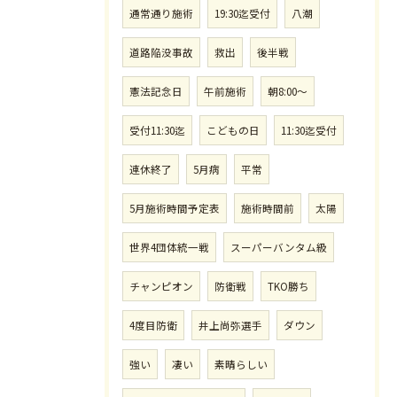
通常通り施術
19:30迄受付
八潮
道路陥没事故
救出
後半戦
憲法記念日
午前施術
朝8:00〜
受付11:30迄
こどもの日
11:30迄受付
連休終了
5月病
平常
5月施術時間予定表
施術時間前
太陽
世界4団体統一戦
スーパーバンタム級
チャンピオン
防衛戦
TKO勝ち
4度目防衛
井上尚弥選手
ダウン
強い
凄い
素晴らしい