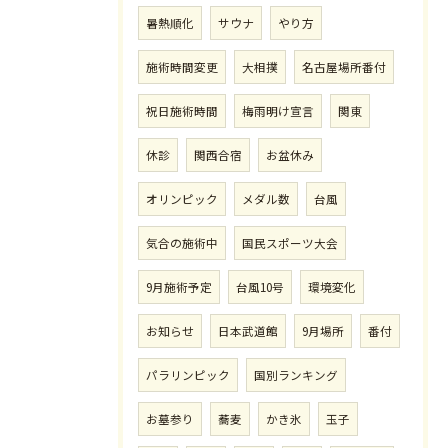
暑熱順化
サウナ
やり方
施術時間変更
大相撲
名古屋場所番付
祝日施術時間
梅雨明け宣言
関東
休診
関西合宿
お盆休み
オリンピック
メダル数
台風
気合の施術中
国民スポーツ大会
9月施術予定
台風10号
環境変化
お知らせ
日本武道館
9月場所
番付
パラリンピック
国別ランキング
お墓参り
蕎麦
かき氷
玉子