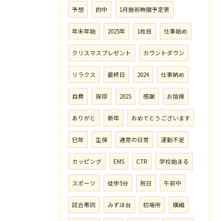
予想
的中
1月施術時間予定表
年末年始
2025年
1枚目
仕事始め
クリスマスプレゼント
カウントダウン
リラクス
最終日
2024
仕事納め
自費
挨拶
2025
感謝
お陰様
ありがと
新年
おめでとうございます
巳年
生保
通常の日常
運動不足
カッピング
EMS
CTR
学校始まる
スポーツ
徒歩5分
祝日
午前中
試合帯同
みずほ台
初場所
横綱