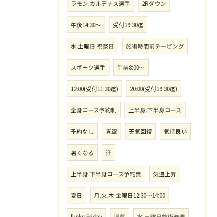
ラモン.カルデナス選手
2Rダウン
午後14:30〜
受付19:30迄
水.土曜日.祝祭日
施術時間前テーピング
スポーツ選手
午前8:00〜
12:00(受付11:30迄)
20:00(受付19:30迄)
全身コース予約制
上半身.下半身コース
予約なし
青空
天気回復
気持良い
暑くなる
汗
上半身.下半身コース予約無
気温上昇
夏日
月.火.木.金曜日12:30〜14:00
funky Friday
湿気
水.土曜日施術時間