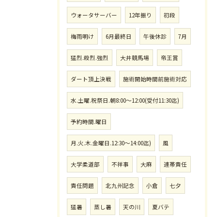
ウォータサーバー
12年振り
初段
梅雨明け
6月最終日
午後休診
7月
猛烈.殺烈.強烈
大井競馬場
帝王賞
ダート頂上決戦
施術開始時間前施術対応
水.土曜.祝祭日.朝8:00〜12:00(受付11:30迄)
予約時間.曜日
月.火.木.金曜日.12:30〜14:00迄)
風
大学柔道部
不祥事
大麻
連帯責任
責任問題
北九州記念
小倉
七夕
猛暑
蒸し暑
天の川
夏バテ