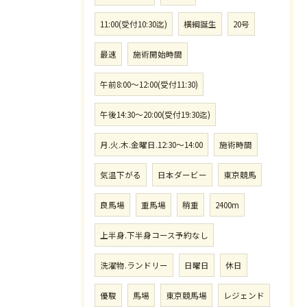
11:00(受付10:30迄)
横綱誕生
20号
最速
施術開始時間
午前8:00〜12:00(受付11:30)
午後14:30〜20:00(受付19:30迄)
月.火.木.金曜日.12:30〜14:00
施術時間
気温下がる
日本ダービー
東京競馬
良馬場
重馬場
稍重
2400m
上半身.下半身コース予約なし
洗濯物.ランドリー
日曜日
休日
優駿
馬場
東京競馬場
レジェンド