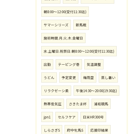
朝8:00〜12:00(受付11:30迄)
サマーシリーズ
新馬戦
施術時間.月.火.木.金曜日
水.土曜日.祝祭日.朝8:00〜12:00(受付11:30迄)
出勤
テーピング巻
気温調整
うどん
予定変更
梅雨空
蒸し暑い
リラクゼーシ柔
午後14:30〜20:00(19:30迄)
熱帯低気圧
さきたま杯
浦和競馬
jpn1
セルフケア
日米HR300号
しらさぎS
府中牝馬S
応援印結果