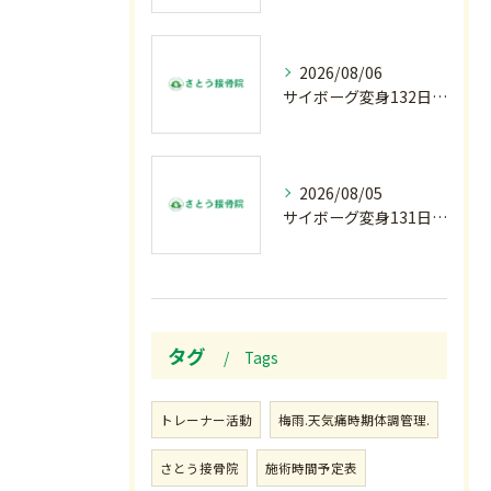
2026/08/06
サイボーグ変身132日目.お知らせ.和歌山.インターハイ.柔道開幕…木曜の朝〜
2026/08/05
サイボーグ変身131日目.甲子園開幕.日曜.リラクゼーション柔.水曜の朝〜
タグ
Tags
トレーナー活動
梅雨.天気痛時期体調管理.
さとう接骨院
施術時間予定表