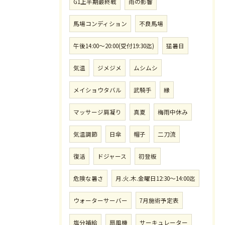
G1上半期最終戦
雨の影響
馬場コンディション
不良馬場
午後14:00〜20:00(受付19:30迄)
猛暑日
気温
ジメジメ
ムシムシ
メイショウタバル
武騎手
縁
マッサージ肩凝り
真夏
梅雨中休み
気温調節
日傘
帽子
二刀流
復活
ドジャース
初登板
危険な暑さ
月.火.木.金曜日12:30〜14:00迄
ウォーターサーバー
7月施術予定表
塩分補給
扇風機
サーキュレーター