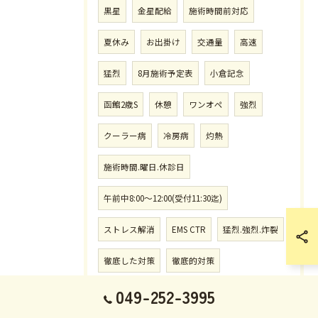
黒星
金星配給
施術時間前対応
夏休み
お出掛け
交通量
高速
猛烈
8月施術予定表
小倉記念
函館2歳S
休憩
ワンオペ
強烈
クーラー病
冷房病
灼熱
施術時間.曜日.休診日
午前中8:00〜12:00(受付11:30迄)
ストレス解消
EMS CTR
猛烈.強烈.炸裂
徹底した対策
徹底的対策
049-252-3995
ハルクホーガン
アックスボンバー
1番