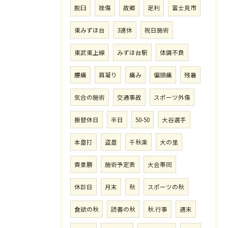
脱臼
挫傷
故郷
足利
富士見市
東みずほ台
3連休
祝日施術
東武東上線
みずほ台駅
体調不良
腰痛
肩凝り
痛み
偏頭痛
残暑
気合の施術
交通事故
スポーツ外傷
振替休日
半日
50-50
大谷選手
本塁打
盗塁
千秋楽
大の里
貴景勝
施術予定表
大会帯同
休診日
月末
秋
スポーツの秋
食欲の秋
読書の秋
秋.行事
週末