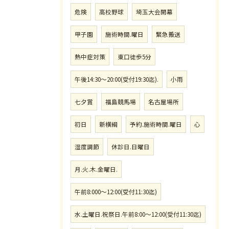
危険
高校野球
埼玉大会開幕
甲子園
施術時間.曜日
緊急搬送
熱中症対策
東口徒歩5分
午後14:30〜20:00(受付19:30迄).
小雨
七夕賞
福島競馬場
名古屋場所
初日
新横綱
予約.施術時間.曜日
心
湿度調節
休診日.日曜日
月.火.木.金曜日.
午前8:000〜12:00(受付11:30迄)
水.土曜日.祝祭日.午前8:00〜12:00(受付11:30迄)