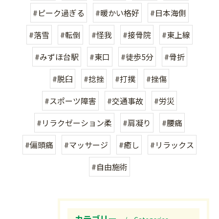
#ピーク過ぎる
#暖かい格好
#日本海側
#落雪
#転倒
#怪我
#接骨院
#東上線
#みずほ台駅
#東口
#徒歩5分
#骨折
#脱臼
#捻挫
#打撲
#挫傷
#スポーツ障害
#交通事故
#労災
#リラクゼーション柔
#肩凝り
#腰痛
#偏頭痛
#マッサージ
#癒し
#リラックス
#自由施術
カテゴリー