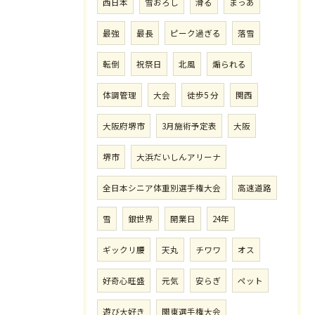
西日本
雪おろし
滑る
まっあ
最強
最長
ピーク過ぎる
落雪
転倒
祝祭日
北風
煽られる
体調管理
大会
徒歩5 分
関西
大阪府堺市
3月施術予定表
大阪
堺市
大浜だいしんアリーナ
全日本シニア体重別選手権大会
高速道路
雪
銀世界
開業日
24年
ギックリ腰
天丸
チワワ
オス
好奇心旺盛
元気
安らぎ
ペット
遊び大好き
関東選手権大会