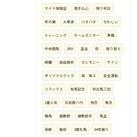
マイナ保険証
鬼手仏心
残り何日
年の瀬
大寒波
バタバタ
せわしい
トレーニング
ホームセンター
準備
中央競馬
JRA
温活
床
張り替え
綺麗
自由施術
セレモニー
サイン
オリジナルグッズ
森 泰斗
安全運転
リラックス
有馬記念
秋古馬三冠
1番人気
右前肢ハ行
残念
無念
種馬
調教師
調教助手
馬主
英断
施術
3歳牝馬
64年振り