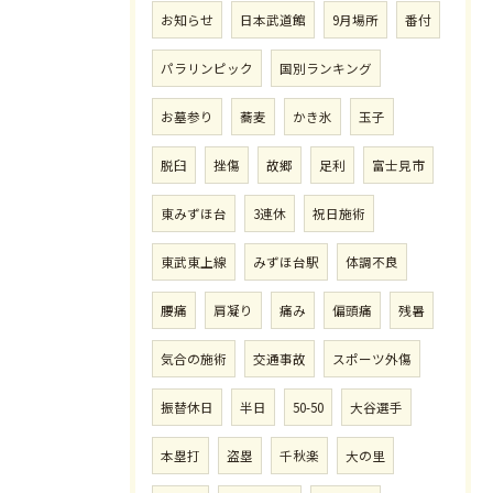
お知らせ
日本武道館
9月場所
番付
パラリンピック
国別ランキング
お墓参り
蕎麦
かき氷
玉子
脱臼
挫傷
故郷
足利
富士見市
東みずほ台
3連休
祝日施術
東武東上線
みずほ台駅
体調不良
腰痛
肩凝り
痛み
偏頭痛
残暑
気合の施術
交通事故
スポーツ外傷
振替休日
半日
50-50
大谷選手
本塁打
盗塁
千秋楽
大の里