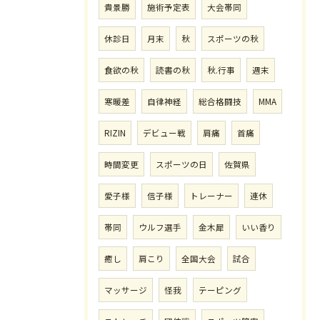
貴景勝
施術予定表
大会帯同
休診日
月末
秋
スポーツの秋
食欲の秋
読書の秋
秋.行事
週末
寒暖差
自律神経
総合格闘技
MMA
RIZIN
デビュー戦
肩痛
首痛
時間変更
スポーツの日
佐賀県
愛子様
信子様
トレーナー
連休
帯同
ウルフ選手
金木犀
いい香り
癒し
肩こり
全国大会
試合
マッサージ
怪我
テーピング