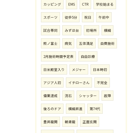
カッピング
EMS
CTR
学校始まる
スポーツ
徒歩5分
祝日
午前中
試合帯同
みずほ台
初場所
横綱
照ノ富士
病気
五体満足
自費施術
2月施術時間予定表
自由診療
日米殿堂入り
メジャー
日本時初
アジア人初
イチローさん
不完全
偉業達成
流石
シャッター
故障
後ろのドア
横綱昇進
第74代
豊昇龍関
朝青龍
正面玄関