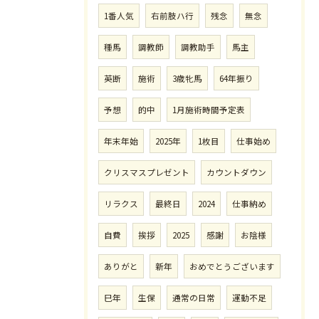
1番人気
右前肢ハ行
残念
無念
種馬
調教師
調教助手
馬主
英断
施術
3歳牝馬
64年振り
予想
的中
1月施術時間予定表
年末年始
2025年
1枚目
仕事始め
クリスマスプレゼント
カウントダウン
リラクス
最終日
2024
仕事納め
自費
挨拶
2025
感謝
お陰様
ありがと
新年
おめでとうございます
巳年
生保
通常の日常
運動不足