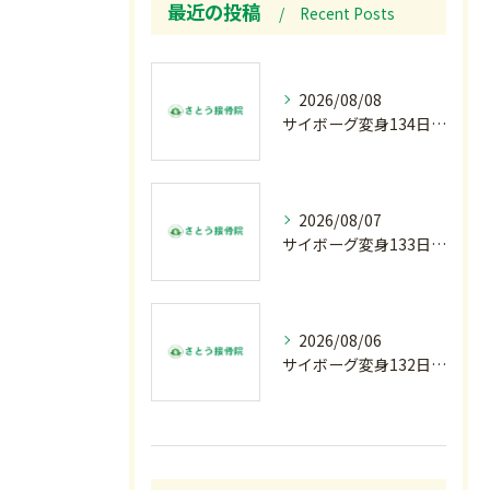
最近の投稿
Recent Posts
2026/08/08
サイボーグ変身134日目.ゾロ目.お盆休み.甲子園.佐野日大.麦倉監督37年振り白星.柔道インターハイ.2歳ダリア賞.GⅢ.エルムS. GⅢ.レパードS. GⅢ.CBC賞.応援印…土曜の朝〜
2026/08/07
サイボーグ変身133日目.広島.原爆.81年.インターハイ初日.金曜の朝〜
2026/08/06
サイボーグ変身132日目.お知らせ.和歌山.インターハイ.柔道開幕…木曜の朝〜