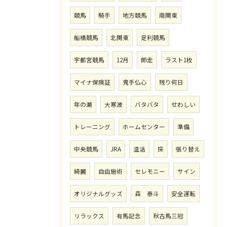
競馬
騎手
地方競馬
南関東
船橋競馬
北関東
足利競馬
宇都宮競馬
12月
師走
ラスト1枚
マイナ保険証
鬼手仏心
残り何日
年の瀬
大寒波
バタバタ
せわしい
トレーニング
ホームセンター
準備
中央競馬
JRA
温活
床
張り替え
綺麗
自由施術
セレモニー
サイン
オリジナルグッズ
森 泰斗
安全運転
リラックス
有馬記念
秋古馬三冠