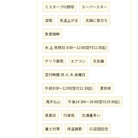
ミスタープロ野球
スーパースター
涙雨
気温上がる
天国に旅立ち
急患随時
水.土.祝祭日.8:00〜12:00(受付11:30迄)
ゲリラ豪雨
エアコン
天気痛
受付時間.月.火.木.金曜日
午前8:00〜12:00(受付11:30迄)
夏到来
.鬼手仏心
午後14:300〜20:00(受付19:30迄).
真夏日
行楽地
交通量多い
暑さ対策
体温調節
G1安田記念