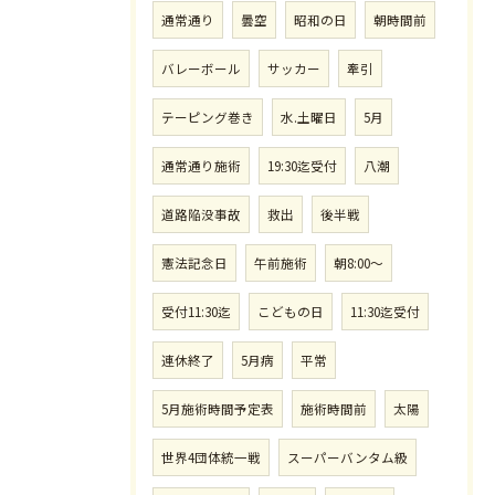
通常通り
曇空
昭和の日
朝時間前
バレーボール
サッカー
牽引
テーピング巻き
水.土曜日
5月
通常通り施術
19:30迄受付
八潮
道路陥没事故
救出
後半戦
憲法記念日
午前施術
朝8:00〜
受付11:30迄
こどもの日
11:30迄受付
連休終了
5月病
平常
5月施術時間予定表
施術時間前
太陽
世界4団体統一戦
スーパーバンタム級