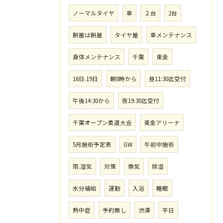
ノーマルタイヤ
車
２台
2台
餅屋は餅屋
タイヤ屋
車メンテナンス
身体メンテナンス
千葉
東金
16日.19日
朝8時から
昼11:30迄受付
午後14:30から
夜19:30迄受付
千葉オープン柔道大会
東金アリーナ
5月施術予定表
GW
午前中施術
雨.湿気
対策
換気
除湿
水分補給
運動
入浴
睡眠
熱中症
予約無し
渋滞
平日