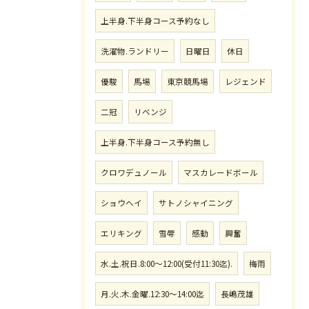
上半身.下半身コース予約なし
洗濯物.ランドリー
日曜日
休日
優駿
馬場
東京競馬場
レジェンド
二冠
リベンジ
上半身.下半身コース予約無し
クロワデュノール
マスカレードボール
ショウヘイ
サトノシャイニング
エリキング
雪辱
感動
興奮
水.土.祝日.8:00〜12:00(受付11:30迄).
梅雨
月.火.木.金曜.12:30〜14:00迄
長嶋茂雄