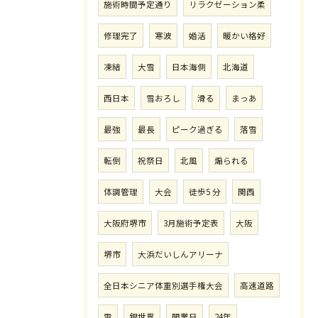
施術時間予定通り
リラクゼーション柔
修理完了
寒波
婚活
暖かい格好
凍結
大雪
日本海側
北海道
西日本
雪おろし
滑る
まっあ
最強
最長
ピーク過ぎる
落雪
転倒
祝祭日
北風
煽られる
体調管理
大会
徒歩5 分
関西
大阪府堺市
3月施術予定表
大阪
堺市
大浜だいしんアリーナ
全日本シニア体重別選手権大会
高速道路
雪
銀世界
開業日
24年