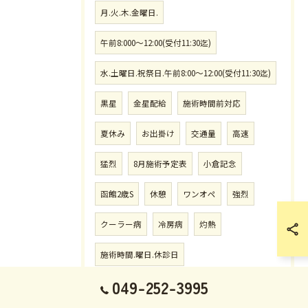
月.火.木.金曜日.
午前8:000〜12:00(受付11:30迄)
水.土曜日.祝祭日.午前8:00〜12:00(受付11:30迄)
黒星
金星配給
施術時間前対応
夏休み
お出掛け
交通量
高速
猛烈
8月施術予定表
小倉記念
函館2歳S
休憩
ワンオペ
強烈
クーラー病
冷房病
灼熱
施術時間.曜日.休診日
049-252-3995
午前中8:00〜12:00(受付11:30迄)