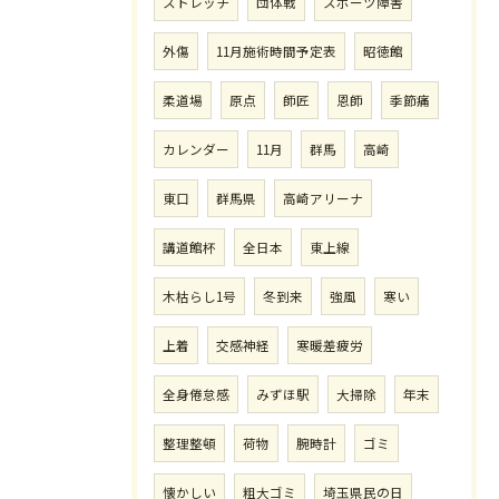
ストレッチ
団体戦
スポーツ障害
外傷
11月施術時間予定表
昭徳館
柔道場
原点
師匠
恩師
季節痛
カレンダー
11月
群馬
高崎
東口
群馬県
高崎アリーナ
講道館杯
全日本
東上線
木枯らし1号
冬到来
強風
寒い
上着
交感神経
寒暖差疲労
全身倦怠感
みずほ駅
大掃除
年末
整理整頓
荷物
腕時計
ゴミ
懐かしい
粗大ゴミ
埼玉県民の日