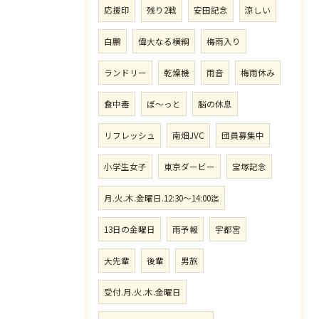
応援印
残り2戦
安田記念
涼しい
白鵬
偉大なる横綱
梅雨入り
ランドリー
乾燥機
雨音
梅雨休み
食中毒
ぼ〜っと
脳の休息
リフレッシュ
南畑JVC
団員募集中
小学生女子
東京ダービー
宝塚記念
月.火.木.金曜日.12:30〜14:00迄
13日の金曜日
雨予報
宇都宮
大先輩
後輩
男旅
受付.月.火.木.金曜日