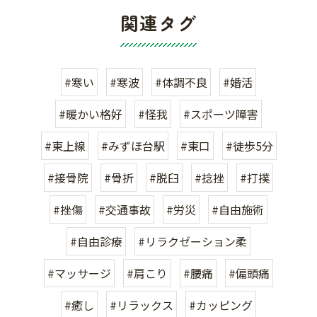
関連タグ
#寒い
#寒波
#体調不良
#婚活
#暖かい格好
#怪我
#スポーツ障害
#東上線
#みずほ台駅
#東口
#徒歩5分
#接骨院
#骨折
#脱臼
#捻挫
#打撲
#挫傷
#交通事故
#労災
#自由施術
#自由診療
#リラクゼーション柔
#マッサージ
#肩こり
#腰痛
#偏頭痛
#癒し
#リラックス
#カッピング