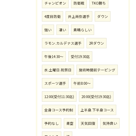
チャンピオン
防衛戦
TKO勝ち
4度目防衛
井上尚弥選手
ダウン
強い
凄い
素晴らしい
ラモン.カルデナス選手
2Rダウン
午後14:30〜
受付19:30迄
水.土曜日.祝祭日
施術時間前テーピング
スポーツ選手
午前8:00〜
12:00(受付11:30迄)
20:00(受付19:30迄)
全身コース予約制
上半身.下半身コース
予約なし
青空
天気回復
気持良い