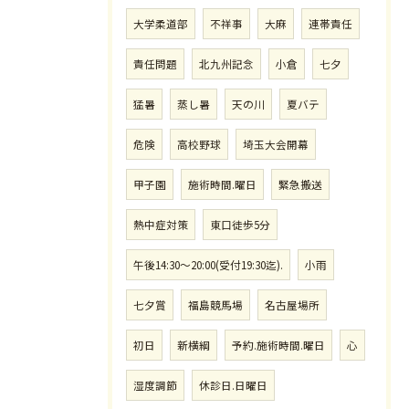
大学柔道部
不祥事
大麻
連帯責任
責任問題
北九州記念
小倉
七夕
猛暑
蒸し暑
天の川
夏バテ
危険
高校野球
埼玉大会開幕
甲子園
施術時間.曜日
緊急搬送
熱中症対策
東口徒歩5分
午後14:30〜20:00(受付19:30迄).
小雨
七夕賞
福島競馬場
名古屋場所
初日
新横綱
予約.施術時間.曜日
心
湿度調節
休診日.日曜日