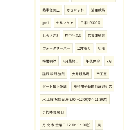
熱帯低気圧
さきたま杯
浦和競馬
jpn1
セルフケア
日米HR300号
しらさぎS
府中牝馬S
応援印結果
ウォータサーバー
12年振り
初段
梅雨明け
6月最終日
午後休診
7月
猛烈.殺烈.強烈
大井競馬場
帝王賞
ダート頂上決戦
施術開始時間前施術対応
水.土曜.祝祭日.朝8:00〜12:00(受付11:30迄)
予約時間.曜日
月.火.木.金曜日.12:30〜14:00迄)
風