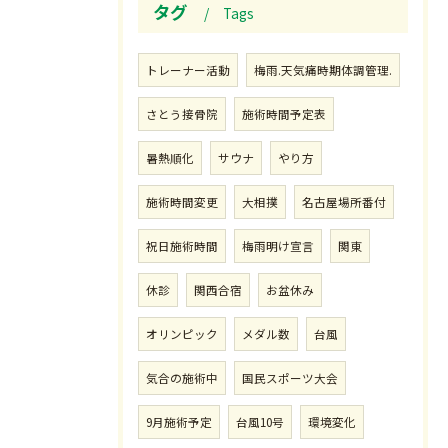
タグ
Tags
トレーナー活動
梅雨.天気痛時期体調管理.
さとう接骨院
施術時間予定表
暑熱順化
サウナ
やり方
施術時間変更
大相撲
名古屋場所番付
祝日施術時間
梅雨明け宣言
関東
休診
関西合宿
お盆休み
オリンピック
メダル数
台風
気合の施術中
国民スポーツ大会
9月施術予定
台風10号
環境変化