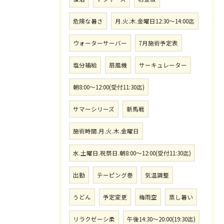
危険な暑さ
月.火.木.金曜日12:30〜14:00迄
ウォーターサーバー
7月施術予定表
塩分補給
扇風機
サーキュレーター
朝8:00〜12:00(受付11:30迄)
サマーシリーズ
新馬戦
施術時間.月.火.木.金曜日
水.土曜日.祝祭日.朝8:00〜12:00(受付11:30迄)
出勤
テーピング巻
気温調整
うどん
予定変更
梅雨空
蒸し暑い
リラクゼーシ柔
午後14:30〜20:00(19:30迄)