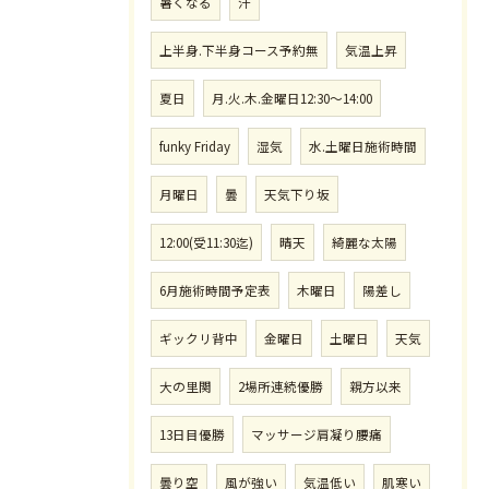
暑くなる
汗
上半身.下半身コース予約無
気温上昇
夏日
月.火.木.金曜日12:30〜14:00
funky Friday
湿気
水.土曜日施術時間
月曜日
曇
天気下り坂
12:00(受11:30迄)
晴天
綺麗な太陽
6月施術時間予定表
木曜日
陽差し
ギックリ背中
金曜日
土曜日
天気
大の里関
2場所連続優勝
親方以来
13日目優勝
マッサージ肩凝り腰痛
曇り空
風が強い
気温低い
肌寒い