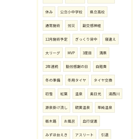
休み
公立小中学校
県立高校
通常施術
労災
副交感神経
12月施術予定
ぎっくり背中
寝違え
大リーグ
MVP
3度目
満票
2年連続
勤労感謝の日
自賠責
冬の準備
冬用タイヤ
タイヤ交換
初雪
紅葉
温泉
奥日光
湯西川
源泉掛け流し
硫黄温泉
単純温泉
栃木路
お風呂
血行促進
みずほ台えき
アスリート
引退