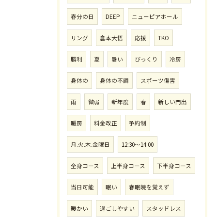
春分の日
DEEP
ニューピアホール
リング
倉本大悟
応援
TKO
勝利
夏
暑い
びっくり
冷房
身体の
身体の不調
スポーツ傷害
雨
微弱
新年度
春
新しい門出
暖房
料金改正
予約制
月.火.木.金曜日
12:30〜14:00
全身コース
上半身コース
下半身コース
当日可能
眠い
春眠暁を覚えず
暖かい
過ごしやすい
スタッドレス