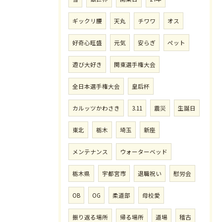
ギックリ腰
天丸
チワワ
オス
好奇心旺盛
元気
安らぎ
ペット
遊び大好き
関東選手権大会
全日本選手権大会
皇后杯
カルッツかわさき
3.11
震災
生誕日
東北
栃木
埼玉
新座
メンテナンス
ウォーターベッド
栃木県
宇都宮市
退職祝い
慰労会
OB
OG
柔道部
母校愛
振り返る場所
帰る場所
道場
稽古