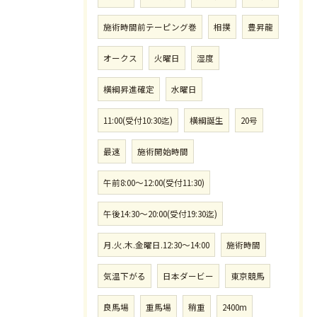
施術時間前テーピング巻
相撲
豊昇龍
オークス
火曜日
湿度
横綱昇進確定
水曜日
11:00(受付10:30迄)
横綱誕生
20号
最速
施術開始時間
午前8:00〜12:00(受付11:30)
午後14:30〜20:00(受付19:30迄)
月.火.木.金曜日.12:30〜14:00
施術時間
気温下がる
日本ダービー
東京競馬
良馬場
重馬場
稍重
2400m