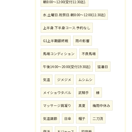
朝8:00〜12:00(受付11:30迄).
水.土曜日.祝祭日.朝8:00〜12:00(11:30迄)
上半身.下半身コース.予約なし
G1上半期最終戦
雨の影響
馬場コンディション
不良馬場
午後14:00〜20:00(受付19:30迄)
猛暑日
気温
ジメジメ
ムシムシ
メイショウタバル
武騎手
縁
マッサージ肩凝り
真夏
梅雨中休み
気温調節
日傘
帽子
二刀流
復活
ドジャース
初登板