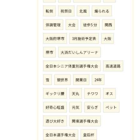
転倒
祝祭日
北風
煽られる
体調管理
大会
徒歩5 分
関西
大阪府堺市
3月施術予定表
大阪
堺市
大浜だいしんアリーナ
全日本シニア体重別選手権大会
高速道路
雪
銀世界
開業日
24年
ギックリ腰
天丸
チワワ
オス
好奇心旺盛
元気
安らぎ
ペット
遊び大好き
関東選手権大会
全日本選手権大会
皇后杯