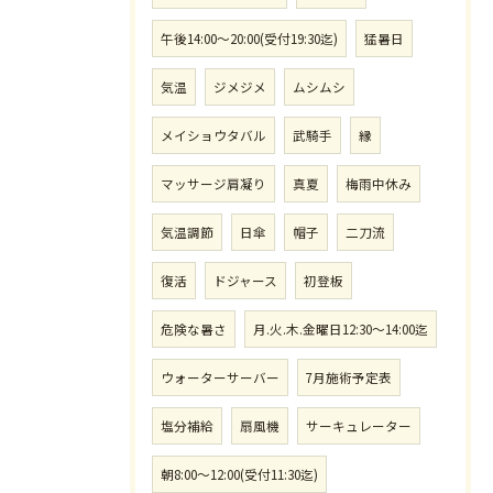
午後14:00〜20:00(受付19:30迄)
猛暑日
気温
ジメジメ
ムシムシ
メイショウタバル
武騎手
縁
マッサージ肩凝り
真夏
梅雨中休み
気温調節
日傘
帽子
二刀流
復活
ドジャース
初登板
危険な暑さ
月.火.木.金曜日12:30〜14:00迄
ウォーターサーバー
7月施術予定表
塩分補給
扇風機
サーキュレーター
朝8:00〜12:00(受付11:30迄)