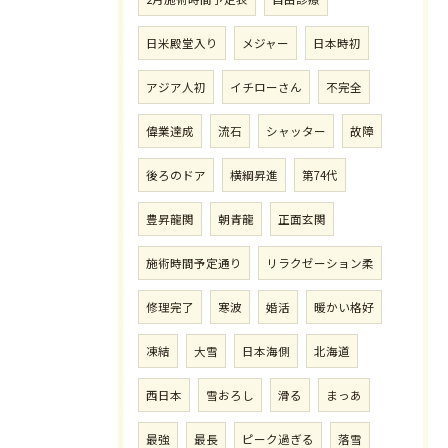
日米殿堂入り
メジャー
日本時初
アジア人初
イチローさん
不完全
偉業達成
流石
シャッター
故障
後ろのドア
横綱昇進
第74代
豊昇龍関
朝青龍
正面玄関
施術時間予定通り
リラクゼーション柔
修理完了
寒波
婚活
暖かい格好
凍結
大雪
日本海側
北海道
西日本
雪おろし
滑る
まっあ
最強
最長
ピーク過ぎる
落雪