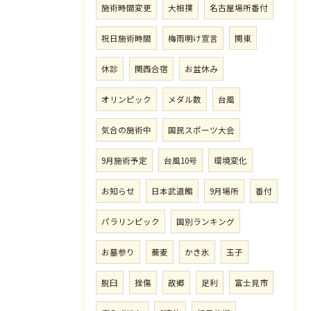
施術時間変更
大相撲
名古屋場所番付
祝日施術時間
梅雨明け宣言
関東
休診
関西合宿
お盆休み
オリンピック
メダル数
台風
気合の施術中
国民スポーツ大会
9月施術予定
台風10号
環境変化
お知らせ
日本武道館
9月場所
番付
パラリンピック
国別ランキング
お墓参り
蕎麦
かき氷
玉子
脱臼
挫傷
故郷
足利
富士見市