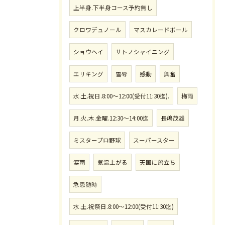
上半身.下半身コース予約無し
クロワデュノール
マスカレードボール
ショウヘイ
サトノシャイニング
エリキング
雪辱
感動
興奮
水.土.祝日.8:00〜12:00(受付11:30迄).
梅雨
月.火.木.金曜.12:30〜14:00迄
長嶋茂雄
ミスタープロ野球
スーパースター
涙雨
気温上がる
天国に旅立ち
急患随時
水.土.祝祭日.8:00〜12:00(受付11:30迄)