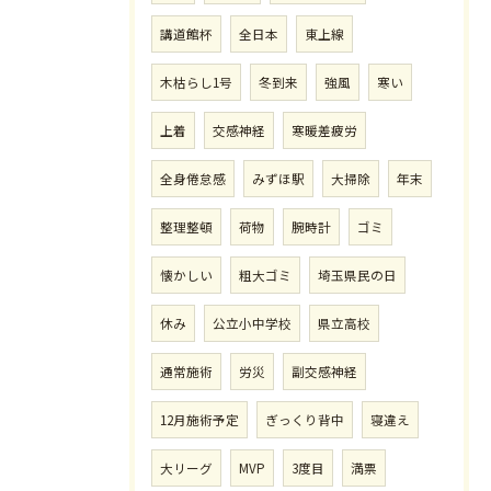
講道館杯
全日本
東上線
木枯らし1号
冬到来
強風
寒い
上着
交感神経
寒暖差疲労
全身倦怠感
みずほ駅
大掃除
年末
整理整頓
荷物
腕時計
ゴミ
懐かしい
粗大ゴミ
埼玉県民の日
休み
公立小中学校
県立高校
通常施術
労災
副交感神経
12月施術予定
ぎっくり背中
寝違え
大リーグ
MVP
3度目
満票