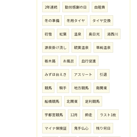
2年連続
勤労感謝の日
自賠責
冬の準備
冬用タイヤ
タイヤ交換
初雪
紅葉
温泉
奥日光
湯西川
源泉掛け流し
硫黄温泉
単純温泉
栃木路
お風呂
血行促進
みずほ台えき
アスリート
引退
競馬
騎手
地方競馬
南関東
船橋競馬
北関東
足利競馬
宇都宮競馬
12月
師走
ラスト1枚
マイナ保険証
鬼手仏心
残り何日