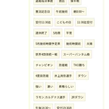
道路陥没事故
救出
後半戦
憲法記念日
午前施術
朝8:00〜
受付11:30迄
こどもの日
11:30迄受付
連休終了
5月病
平常
5月施術時間予定表
施術時間前
太陽
世界4団体統一戦
スーパーバンタム級
チャンピオン
防衛戦
TKO勝ち
4度目防衛
井上尚弥選手
ダウン
強い
凄い
素晴らしい
ラモン.カルデナス選手
2Rダウン
午後14:30〜
受付19:30迄