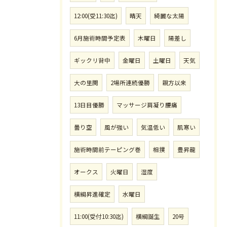
12:00(受11:30迄)
晴天
綺麗な太陽
6月施術時間予定表
木曜日
陽差し
ギックリ背中
金曜日
土曜日
天気
大の里関
2場所連続優勝
親方以来
13日目優勝
マッサージ肩凝り腰痛
曇り空
風が強い
気温低い
肌寒い
施術時間前テーピング巻
相撲
豊昇龍
オークス
火曜日
湿度
横綱昇進確定
水曜日
11:00(受付10:30迄)
横綱誕生
20号