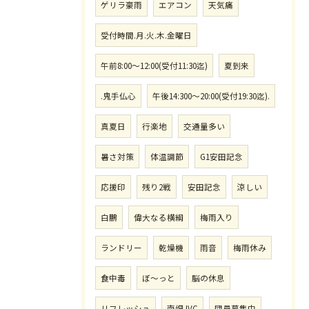
ゲリラ豪雨
エアコン
天気痛
受付時間.月.火.木.金曜日
午前8:00〜12:00(受付11:30迄)
夏到来
.鬼手仏心
午後14:300〜20:00(受付19:30迄).
真夏日
行楽地
交通量多い
暑さ対策
体温調節
G1安田記念
応援印
残り2戦
安田記念
涼しい
白鵬
偉大なる横綱
梅雨入り
ランドリー
乾燥機
雨音
梅雨休み
食中毒
ぼ〜っと
脳の休息
リフレッシュ
南畑JVC
団員募集中