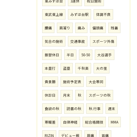
東みずほ台
3連休
祝日施術
東武東上線
みずほ台駅
体調不良
腰痛
肩凝り
痛み
偏頭痛
残暑
気合の施術
交通事故
スポーツ外傷
振替休日
半日
50-50
大谷選手
本塁打
盗塁
千秋楽
大の里
貴景勝
施術予定表
大会帯同
休診日
月末
秋
スポーツの秋
食欲の秋
読書の秋
秋.行事
週末
寒暖差
自律神経
総合格闘技
MMA
RIZIN
デビュー戦
肩痛
首痛