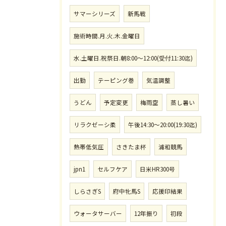
サマーシリーズ
新馬戦
施術時間.月.火.木.金曜日
水.土曜日.祝祭日.朝8:00〜12:00(受付11:30迄)
出勤
テーピング巻
気温調整
うどん
予定変更
梅雨空
蒸し暑い
リラクゼーシ柔
午後14:30〜20:00(19:30迄)
熱帯低気圧
さきたま杯
浦和競馬
jpn1
セルフケア
日米HR300号
しらさぎS
府中牝馬S
応援印結果
ウォータサーバー
12年振り
初段