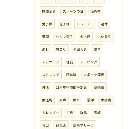
時間変更
スポーツの日
佐賀県
愛子様
信子様
トレーナー
連休
帯同
ウルフ選手
金木犀
いい香り
癒し
肩こり
全国大会
試合
マッサージ
怪我
テーピング
ストレッチ
団体戦
スポーツ障害
外傷
11月施術時間予定表
昭徳館
柔道場
原点
師匠
恩師
季節痛
カレンダー
11月
群馬
高崎
東口
群馬県
高崎アリーナ