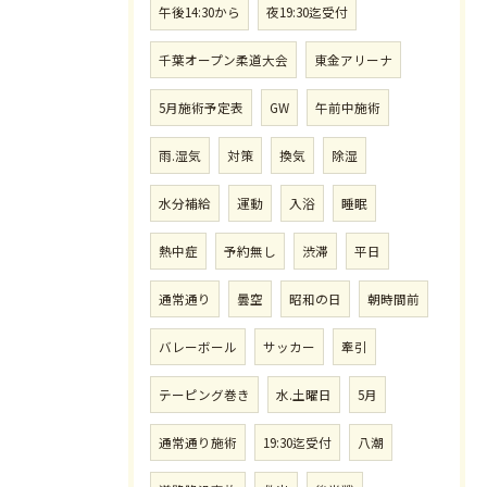
午後14:30から
夜19:30迄受付
千葉オープン柔道大会
東金アリーナ
5月施術予定表
GW
午前中施術
雨.湿気
対策
換気
除湿
水分補給
運動
入浴
睡眠
熱中症
予約無し
渋滞
平日
通常通り
曇空
昭和の日
朝時間前
バレーボール
サッカー
牽引
テーピング巻き
水.土曜日
5月
通常通り施術
19:30迄受付
八潮