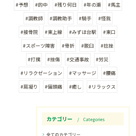
#予想
#的中
#残り何日
#年の瀬
#馬主
#調教師
#調教助手
#騎手
#怪我
#接骨院
#東上線
#みずほ台駅
#東口
#スポーツ障害
#骨折
#脱臼
#捻挫
#打撲
#挫傷
#交通事故
#労災
#リラクゼーション
#マッサージ
#腰痛
#肩凝り
#偏頭痛
#癒し
#リラックス
カテゴリー
Categories
全てのカテゴリー