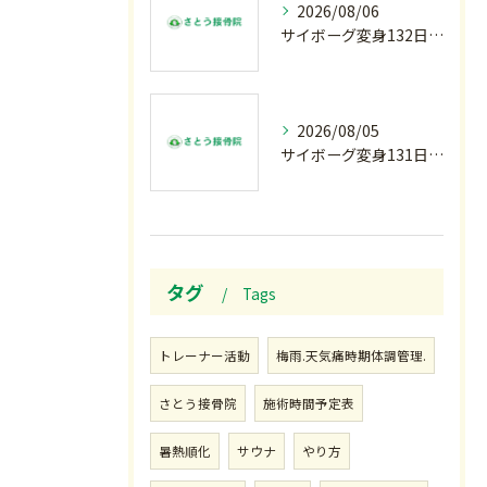
2026/08/06
サイボーグ変身132日目.お知らせ.和歌山.インターハイ.柔道開幕…木曜の朝〜
2026/08/05
サイボーグ変身131日目.甲子園開幕.日曜.リラクゼーション柔.水曜の朝〜
タグ
Tags
トレーナー活動
梅雨.天気痛時期体調管理.
さとう接骨院
施術時間予定表
暑熱順化
サウナ
やり方