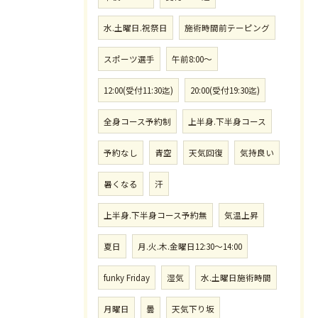
水.土曜日.祝祭日
施術時間前テーピング
スポーツ選手
午前8:00〜
12:00(受付11:30迄)
20:00(受付19:30迄)
全身コース予約制
上半身.下半身コース
予約なし
青空
天気回復
気持良い
暑くなる
汗
上半身.下半身コース予約無
気温上昇
夏日
月.火.木.金曜日12:30〜14:00
funky Friday
湿気
水.土曜日施術時間
月曜日
曇
天気下り坂