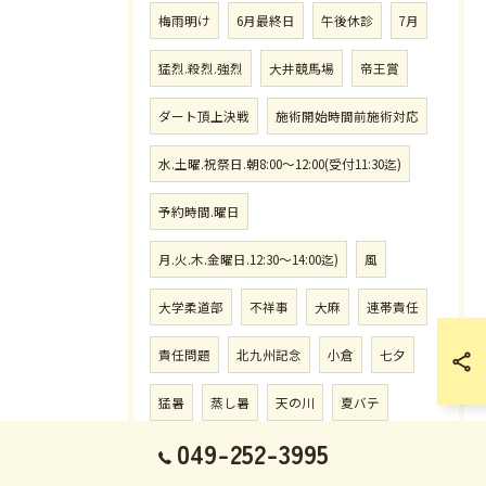
梅雨明け
6月最終日
午後休診
7月
猛烈.殺烈.強烈
大井競馬場
帝王賞
ダート頂上決戦
施術開始時間前施術対応
水.土曜.祝祭日.朝8:00〜12:00(受付11:30迄)
予約時間.曜日
月.火.木.金曜日.12:30〜14:00迄)
風
大学柔道部
不祥事
大麻
連帯責任
責任問題
北九州記念
小倉
七夕
猛暑
蒸し暑
天の川
夏バテ
049-252-3995
危険
高校野球
埼玉大会開幕