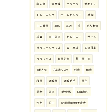
年の瀬
大寒波
バタバタ
せわしい
トレーニング
ホームセンター
準備
中央競馬
JRA
温活
床
張り替え
綺麗
自由施術
セレモニー
サイン
オリジナルグッズ
森 泰斗
安全運転
リラックス
有馬記念
秋古馬三冠
1番人気
右前肢ハ行
残念
無念
種馬
調教師
調教助手
馬主
英断
施術
3歳牝馬
64年振り
予想
的中
1月施術時間予定表