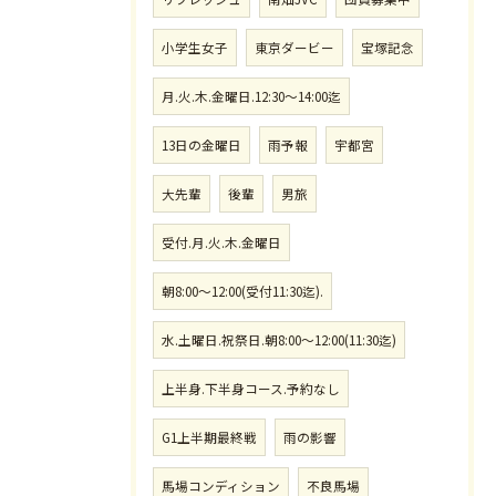
小学生女子
東京ダービー
宝塚記念
月.火.木.金曜日.12:30〜14:00迄
13日の金曜日
雨予報
宇都宮
大先輩
後輩
男旅
受付.月.火.木.金曜日
朝8:00〜12:00(受付11:30迄).
水.土曜日.祝祭日.朝8:00〜12:00(11:30迄)
上半身.下半身コース.予約なし
G1上半期最終戦
雨の影響
馬場コンディション
不良馬場