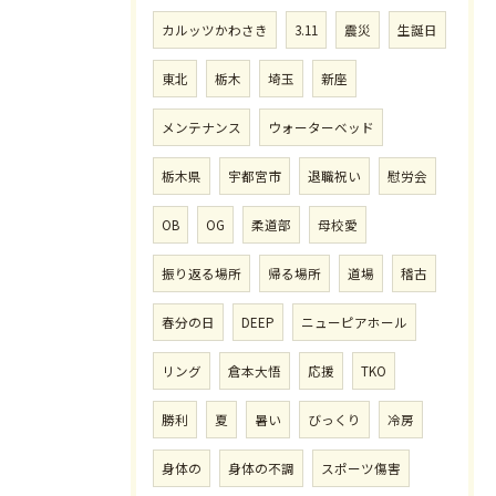
カルッツかわさき
3.11
震災
生誕日
東北
栃木
埼玉
新座
メンテナンス
ウォーターベッド
栃木県
宇都宮市
退職祝い
慰労会
OB
OG
柔道部
母校愛
振り返る場所
帰る場所
道場
稽古
春分の日
DEEP
ニューピアホール
リング
倉本大悟
応援
TKO
勝利
夏
暑い
びっくり
冷房
身体の
身体の不調
スポーツ傷害