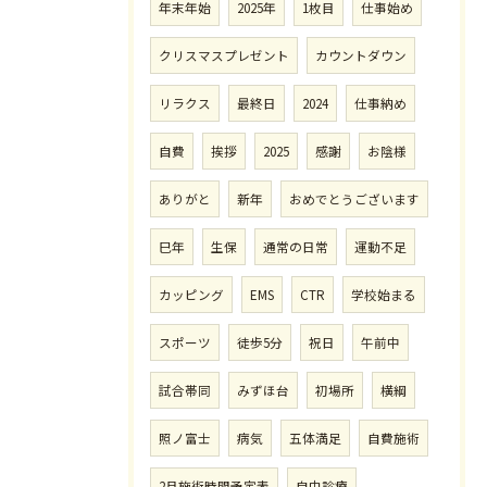
年末年始
2025年
1枚目
仕事始め
クリスマスプレゼント
カウントダウン
リラクス
最終日
2024
仕事納め
自費
挨拶
2025
感謝
お陰様
ありがと
新年
おめでとうございます
巳年
生保
通常の日常
運動不足
カッピング
EMS
CTR
学校始まる
スポーツ
徒歩5分
祝日
午前中
試合帯同
みずほ台
初場所
横綱
照ノ富士
病気
五体満足
自費施術
2月施術時間予定表
自由診療