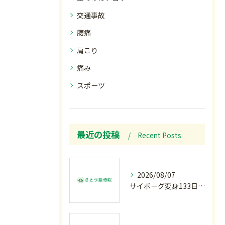
交通事故
腰痛
肩こり
痛み
スポーツ
最近の投稿
Recent Posts
2026/08/07
サイボーグ変身133日目.広島.原爆.81年.インターハイ初日.金曜の朝〜