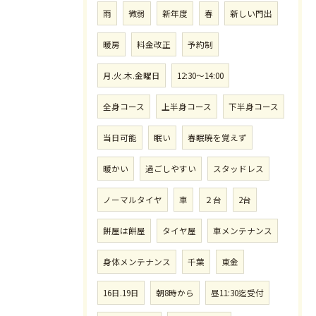
雨
微弱
新年度
春
新しい門出
暖房
料金改正
予約制
月.火.木.金曜日
12:30〜14:00
全身コース
上半身コース
下半身コース
当日可能
眠い
春眠暁を覚えず
暖かい
過ごしやすい
スタッドレス
ノーマルタイヤ
車
２台
2台
餅屋は餅屋
タイヤ屋
車メンテナンス
身体メンテナンス
千葉
東金
16日.19日
朝8時から
昼11:30迄受付