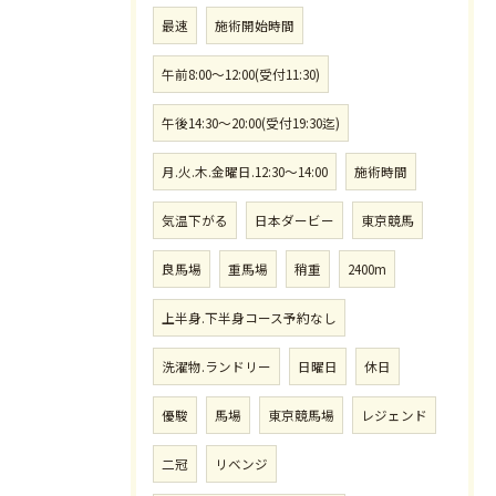
最速
施術開始時間
午前8:00〜12:00(受付11:30)
午後14:30〜20:00(受付19:30迄)
月.火.木.金曜日.12:30〜14:00
施術時間
気温下がる
日本ダービー
東京競馬
良馬場
重馬場
稍重
2400m
上半身.下半身コース予約なし
洗濯物.ランドリー
日曜日
休日
優駿
馬場
東京競馬場
レジェンド
二冠
リベンジ