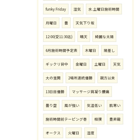
funky Friday
湿気
水.土曜日施術時間
月曜日
曇
天気下り坂
12:00(受11:30迄)
晴天
綺麗な太陽
6月施術時間予定表
木曜日
陽差し
ギックリ背中
金曜日
土曜日
天気
大の里関
2場所連続優勝
親方以来
13日目優勝
マッサージ肩凝り腰痛
曇り空
風が強い
気温低い
肌寒い
施術時間前テーピング巻
相撲
豊昇龍
オークス
火曜日
湿度