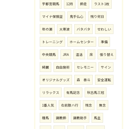
宇都宮競馬
12月
師走
ラスト1枚
マイナ保険証
鬼手仏心
残り何日
年の瀬
大寒波
バタバタ
せわしい
トレーニング
ホームセンター
準備
中央競馬
JRA
温活
床
張り替え
綺麗
自由施術
セレモニー
サイン
オリジナルグッズ
森 泰斗
安全運転
リラックス
有馬記念
秋古馬三冠
1番人気
右前肢ハ行
残念
無念
種馬
調教師
調教助手
馬主