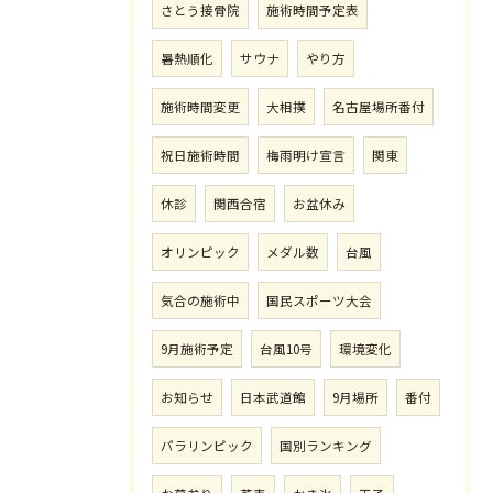
さとう接骨院
施術時間予定表
暑熱順化
サウナ
やり方
施術時間変更
大相撲
名古屋場所番付
祝日施術時間
梅雨明け宣言
関東
休診
関西合宿
お盆休み
オリンピック
メダル数
台風
気合の施術中
国民スポーツ大会
9月施術予定
台風10号
環境変化
お知らせ
日本武道館
9月場所
番付
パラリンピック
国別ランキング