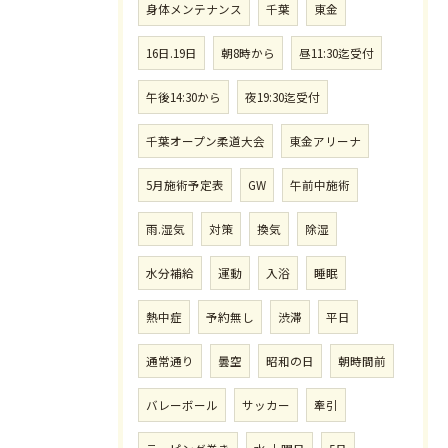
身体メンテナンス
千葉
東金
16日.19日
朝8時から
昼11:30迄受付
午後14:30から
夜19:30迄受付
千葉オープン柔道大会
東金アリーナ
5月施術予定表
GW
午前中施術
雨.湿気
対策
換気
除湿
水分補給
運動
入浴
睡眠
熱中症
予約無し
渋滞
平日
通常通り
曇空
昭和の日
朝時間前
バレーボール
サッカー
牽引