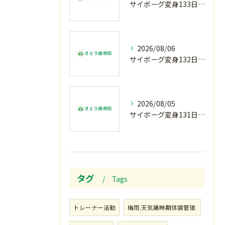
サイボーグ変身133日目.広島.原爆.81年.インターハイ初日.金曜の朝〜
2026/08/06
サイボーグ変身132日目.お知らせ.和歌山.インターハイ.柔道開幕…木曜の朝〜
2026/08/05
サイボーグ変身131日目.甲子園開幕.日曜.リラクゼーション柔.水曜の朝〜
タグ
Tags
トレーナー活動
梅雨.天気痛時期体調管理.