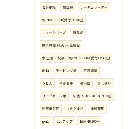
塩分補給
扇風機
サーキュレーター
朝8:00〜12:00(受付11:30迄)
サマーシリーズ
新馬戦
施術時間.月.火.木.金曜日
水.土曜日.祝祭日.朝8:00〜12:00(受付11:30迄)
出勤
テーピング巻
気温調整
うどん
予定変更
梅雨空
蒸し暑い
リラクゼーシ柔
午後14:30〜20:00(19:30迄)
熱帯低気圧
さきたま杯
浦和競馬
jpn1
セルフケア
日米HR300号