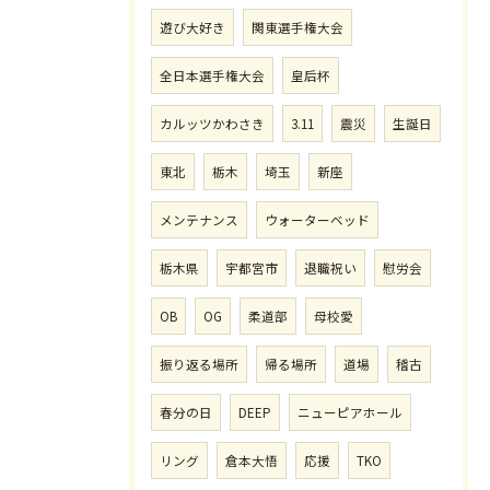
遊び大好き
関東選手権大会
全日本選手権大会
皇后杯
カルッツかわさき
3.11
震災
生誕日
東北
栃木
埼玉
新座
メンテナンス
ウォーターベッド
栃木県
宇都宮市
退職祝い
慰労会
OB
OG
柔道部
母校愛
振り返る場所
帰る場所
道場
稽古
春分の日
DEEP
ニューピアホール
リング
倉本大悟
応援
TKO