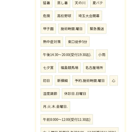
猛暑
蒸し暑
天の川
夏バテ
危険
高校野球
埼玉大会開幕
甲子園
施術時間.曜日
緊急搬送
熱中症対策
東口徒歩5分
午後14:30〜20:00(受付19:30迄).
小雨
七夕賞
福島競馬場
名古屋場所
初日
新横綱
予約.施術時間.曜日
心
湿度調節
休診日.日曜日
月.火.木.金曜日.
午前8:000〜12:00(受付11:30迄)