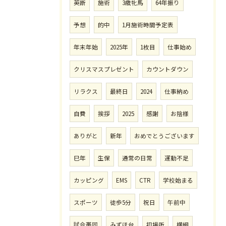
英断
施術
3歳牝馬
64年振り
予想
的中
1月施術時間予定表
年末年始
2025年
1枚目
仕事始め
クリスマスプレゼント
カウントダウン
リラクス
最終日
2024
仕事納め
自費
挨拶
2025
感謝
お陰様
ありがと
新年
おめでとうございます
巳年
生保
通常の日常
運動不足
カッピング
EMS
CTR
学校始まる
スポーツ
徒歩5分
祝日
午前中
試合帯同
みずほ台
初場所
横綱