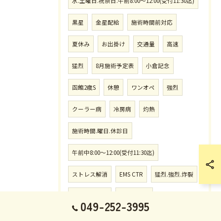
水.土曜日.祝祭日.午前8:00〜12:00(受付11:30迄)
黒星
金星配給
施術時間前対応
夏休み
お出掛け
交通量
高速
猛烈
8月施術予定表
小倉記念
函館2歳S
休憩
ワンオペ
強烈
クーラー病
冷房病
灼熱
施術時間.曜日.休診日
午前中8:00〜12:00(受付11:30迄)
ストレス解消
EMS CTR
猛烈.強烈.炸裂
徹底した対策
徹底的対策
049-252-3995
ハルクホーガン
アックスボンバー
1番