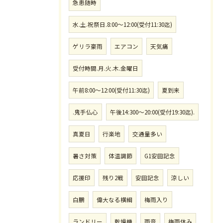
急患随時
水.土.祝祭日.8:00〜12:00(受付11:30迄)
ゲリラ豪雨
エアコン
天気痛
受付時間.月.火.木.金曜日
午前8:00〜12:00(受付11:30迄)
夏到来
.鬼手仏心
午後14:300〜20:00(受付19:30迄).
真夏日
行楽地
交通量多い
暑さ対策
体温調節
G1安田記念
応援印
残り2戦
安田記念
涼しい
白鵬
偉大なる横綱
梅雨入り
ランドリー
乾燥機
雨音
梅雨休み