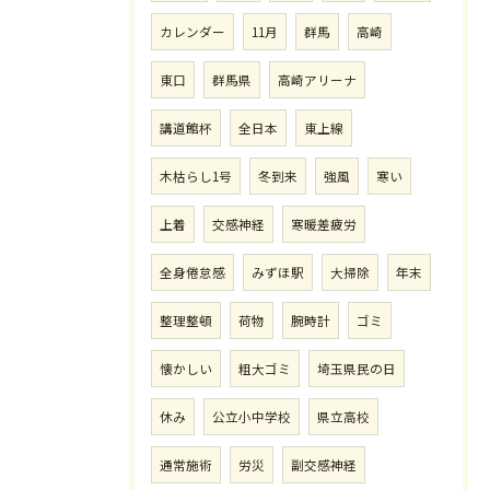
カレンダー
11月
群馬
高崎
東口
群馬県
高崎アリーナ
講道館杯
全日本
東上線
木枯らし1号
冬到来
強風
寒い
上着
交感神経
寒暖差疲労
全身倦怠感
みずほ駅
大掃除
年末
整理整頓
荷物
腕時計
ゴミ
懐かしい
粗大ゴミ
埼玉県民の日
休み
公立小中学校
県立高校
通常施術
労災
副交感神経