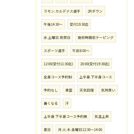
ラモン.カルデナス選手
2Rダウン
午後14:30〜
受付19:30迄
水.土曜日.祝祭日
施術時間前テーピング
スポーツ選手
午前8:00〜
12:00(受付11:30迄)
20:00(受付19:30迄)
全身コース予約制
上半身.下半身コース
予約なし
青空
天気回復
気持良い
暑くなる
汗
上半身.下半身コース予約無
気温上昇
夏日
月.火.木.金曜日12:30〜14:00