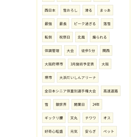
西日本
雪おろし
滑る
まっあ
最強
最長
ピーク過ぎる
落雪
転倒
祝祭日
北風
煽られる
体調管理
大会
徒歩5 分
関西
大阪府堺市
3月施術予定表
大阪
堺市
大浜だいしんアリーナ
全日本シニア体重別選手権大会
高速道路
雪
銀世界
開業日
24年
ギックリ腰
天丸
チワワ
オス
好奇心旺盛
元気
安らぎ
ペット