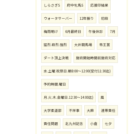
しらさぎS
府中牝馬S
応援印結果
ウォータサーバー
12年振り
初段
梅雨明け
6月最終日
午後休診
7月
猛烈.殺烈.強烈
大井競馬場
帝王賞
ダート頂上決戦
施術開始時間前施術対応
水.土曜.祝祭日.朝8:00〜12:00(受付11:30迄)
予約時間.曜日
月.火.木.金曜日.12:30〜14:00迄)
風
大学柔道部
不祥事
大麻
連帯責任
責任問題
北九州記念
小倉
七夕