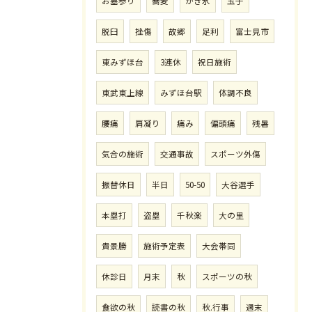
お墓参り
蕎麦
かき氷
玉子
脱臼
挫傷
故郷
足利
富士見市
東みずほ台
3連休
祝日施術
東武東上線
みずほ台駅
体調不良
腰痛
肩凝り
痛み
偏頭痛
残暑
気合の施術
交通事故
スポーツ外傷
振替休日
半日
50-50
大谷選手
本塁打
盗塁
千秋楽
大の里
貴景勝
施術予定表
大会帯同
休診日
月末
秋
スポーツの秋
食欲の秋
読書の秋
秋.行事
週末