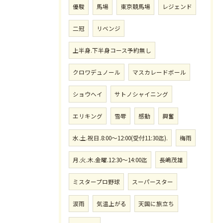
優駿
馬場
東京競馬場
レジェンド
二冠
リベンジ
上半身.下半身コース予約無し
クロワデュノール
マスカレードボール
ショウヘイ
サトノシャイニング
エリキング
雪辱
感動
興奮
水.土.祝日.8:00〜12:00(受付11:30迄).
梅雨
月.火.木.金曜.12:30〜14:00迄
長嶋茂雄
ミスタープロ野球
スーパースター
涙雨
気温上がる
天国に旅立ち