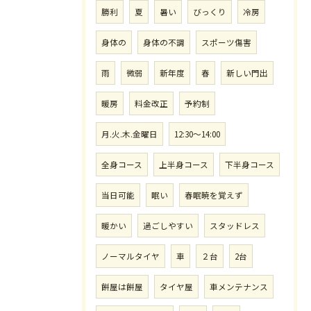
勝利
夏
暑い
びっくり
冷房
身体の
身体の不調
スポーツ傷害
雨
微弱
新年度
春
新しい門出
暖房
料金改正
予約制
月.火.木.金曜日
12:30〜14:00
全身コース
上半身コース
下半身コース
当日可能
眠い
春眠暁を覚えず
暖かい
過ごしやすい
スタッドレス
ノーマルタイヤ
車
２台
2台
餅屋は餅屋
タイヤ屋
車メンテナンス