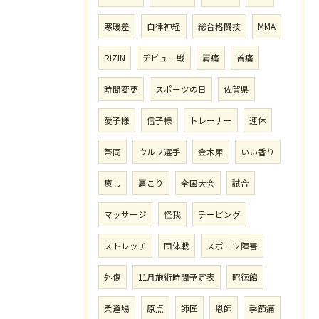
寒暖差
自律神経
総合格闘技
MMA
RIZIN
デビュー戦
肩痛
首痛
時間変更
スポーツの日
佐賀県
愛子様
信子様
トレーナー
連休
帯同
ウルフ選手
金木犀
いい香り
癒し
肩こり
全国大会
試合
マッサージ
怪我
テーピング
ストレッチ
団体戦
スポーツ障害
外傷
11月施術時間予定表
昭徳館
柔道場
原点
師匠
恩師
季節痛