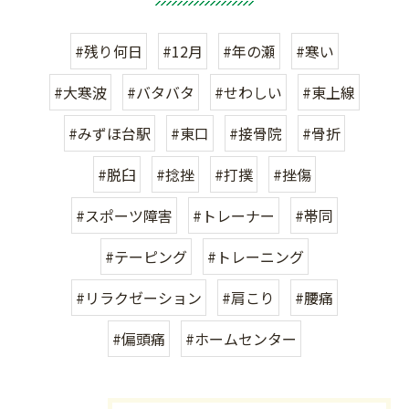
#残り何日
#12月
#年の瀬
#寒い
#大寒波
#バタバタ
#せわしい
#東上線
#みずほ台駅
#東口
#接骨院
#骨折
#脱臼
#捻挫
#打撲
#挫傷
#スポーツ障害
#トレーナー
#帯同
#テーピング
#トレーニング
#リラクゼーション
#肩こり
#腰痛
#偏頭痛
#ホームセンター