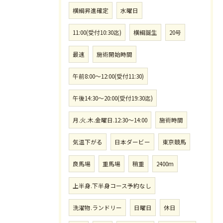
横綱昇進確定
水曜日
11:00(受付10:30迄)
横綱誕生
20号
最速
施術開始時間
午前8:00〜12:00(受付11:30)
午後14:30〜20:00(受付19:30迄)
月.火.木.金曜日.12:30〜14:00
施術時間
気温下がる
日本ダービー
東京競馬
良馬場
重馬場
稍重
2400m
上半身.下半身コース予約なし
洗濯物.ランドリー
日曜日
休日