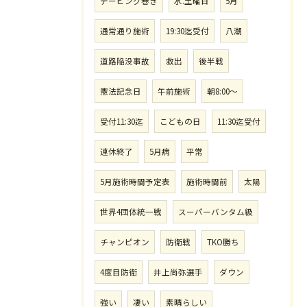
テーピング巻き
水.土曜日
5月
通常通り施術
19:30迄受付
八潮
道路陥没事故
救出
後半戦
憲法記念日
午前施術
朝8:00〜
受付11:30迄
こどもの日
11:30迄受付
連休終了
5月病
平常
5月施術時間予定表
施術時間前
太陽
世界4団体統一戦
スーパーバンタム級
チャンピオン
防衛戦
TKO勝ち
4度目防衛
井上尚弥選手
ダウン
強い
凄い
素晴らしい