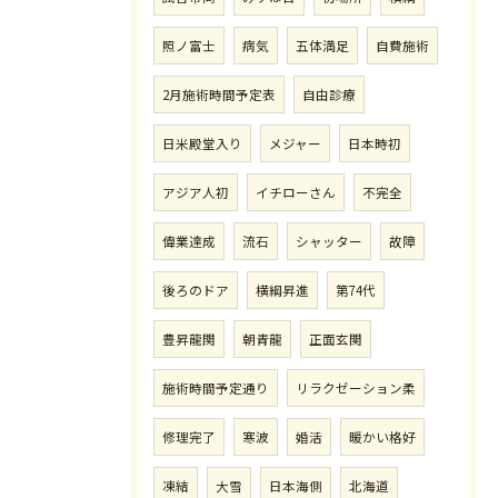
照ノ富士
病気
五体満足
自費施術
2月施術時間予定表
自由診療
日米殿堂入り
メジャー
日本時初
アジア人初
イチローさん
不完全
偉業達成
流石
シャッター
故障
後ろのドア
横綱昇進
第74代
豊昇龍関
朝青龍
正面玄関
施術時間予定通り
リラクゼーション柔
修理完了
寒波
婚活
暖かい格好
凍結
大雪
日本海側
北海道