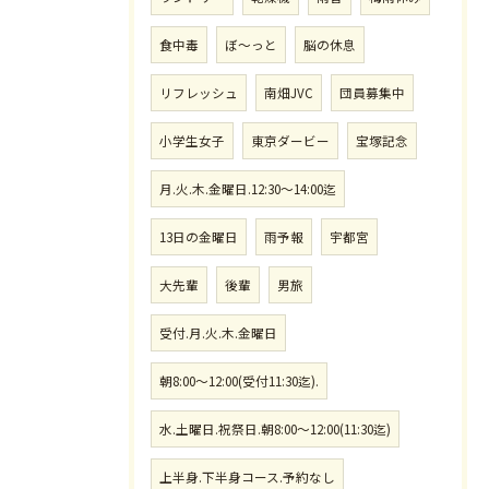
食中毒
ぼ〜っと
脳の休息
リフレッシュ
南畑JVC
団員募集中
小学生女子
東京ダービー
宝塚記念
月.火.木.金曜日.12:30〜14:00迄
13日の金曜日
雨予報
宇都宮
大先輩
後輩
男旅
受付.月.火.木.金曜日
朝8:00〜12:00(受付11:30迄).
水.土曜日.祝祭日.朝8:00〜12:00(11:30迄)
上半身.下半身コース.予約なし