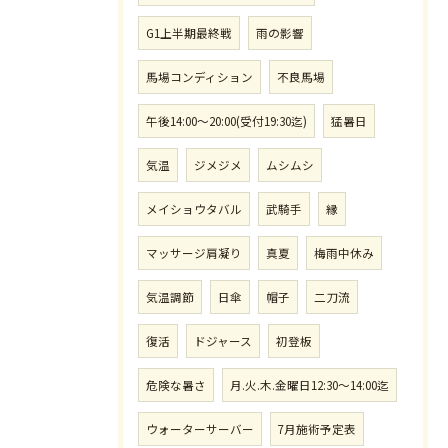
G1上半期最終戦
雨の影響
馬場コンディション
不良馬場
午後14:00〜20:00(受付19:30迄)
猛暑日
気温
ジメジメ
ムシムシ
メイショウタバル
武騎手
縁
マッサージ肩凝り
真夏
梅雨中休み
気温調節
日傘
帽子
二刀流
復活
ドジャース
初登板
危険な暑さ
月.火.木.金曜日12:30〜14:00迄
ウォーターサーバー
7月施術予定表