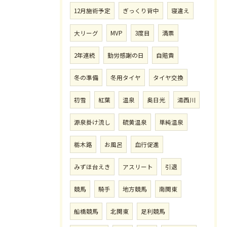
12月施術予定
ぎっくり背中
寝違え
大リーグ
MVP
3度目
満票
2年連続
勤労感謝の日
自賠責
冬の準備
冬用タイヤ
タイヤ交換
初雪
紅葉
温泉
奥日光
湯西川
源泉掛け流し
硫黄温泉
単純温泉
栃木路
お風呂
血行促進
みずほ台えき
アスリート
引退
競馬
騎手
地方競馬
南関東
船橋競馬
北関東
足利競馬