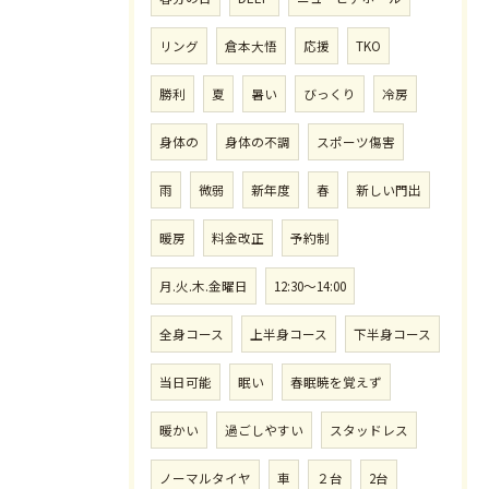
リング
倉本大悟
応援
TKO
勝利
夏
暑い
びっくり
冷房
身体の
身体の不調
スポーツ傷害
雨
微弱
新年度
春
新しい門出
暖房
料金改正
予約制
月.火.木.金曜日
12:30〜14:00
全身コース
上半身コース
下半身コース
当日可能
眠い
春眠暁を覚えず
暖かい
過ごしやすい
スタッドレス
ノーマルタイヤ
車
２台
2台