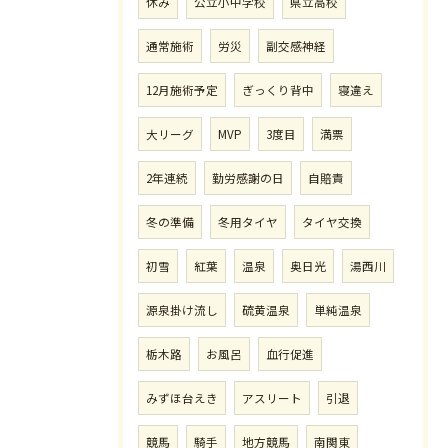
休み
公立小中学校
県立高校
通常施術
労災
副交感神経
12月施術予定
ぎっくり背中
寝違え
大リーグ
MVP
3度目
満票
2年連続
勤労感謝の日
自賠責
冬の準備
冬用タイヤ
タイヤ交換
初雪
紅葉
温泉
奥日光
湯西川
源泉掛け流し
硫黄温泉
単純温泉
栃木路
お風呂
血行促進
みずほ台えき
アスリート
引退
競馬
騎手
地方競馬
南関東