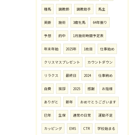
種馬
調教師
調教助手
馬主
英断
施術
3歳牝馬
64年振り
予想
的中
1月施術時間予定表
年末年始
2025年
1枚目
仕事始め
クリスマスプレゼント
カウントダウン
リラクス
最終日
2024
仕事納め
自費
挨拶
2025
感謝
お陰様
ありがと
新年
おめでとうございます
巳年
生保
通常の日常
運動不足
カッピング
EMS
CTR
学校始まる