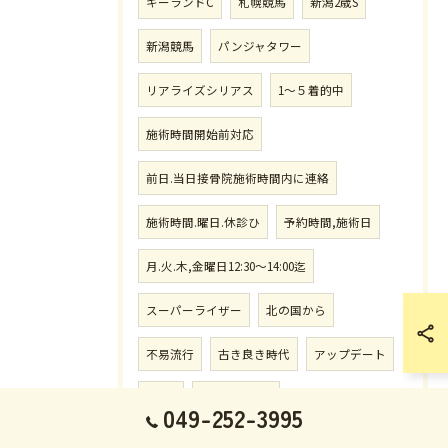
キーランドC
札幌競馬
新潟2歳S
新潟競馬
パンジャタワー
リアライズシリアス
1〜５着的中
施術時間開始前対応
前日.当日接骨院施術時間内に連絡
施術時間.曜日.休診ひ
予約時間,施術日
月.火.木,金曜日12:30〜14:00迄
スーパーライザー
北の国から
不易流行
古き良き時代
アップデート
749日
移籍後初勝利
049-252-3995
施術曜日.時間.休診日
中京競馬