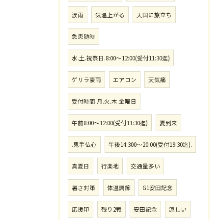
涙雨
気温上がる
天国に旅立ち
急患随時
水.土.祝祭日.8:00〜12:00(受付11:30迄)
ゲリラ豪雨
エアコン
天気痛
受付時間.月.火.木.金曜日
午前8:00〜12:00(受付11:30迄)
夏到来
.鬼手仏心
午後14:300〜20:00(受付19:30迄).
真夏日
行楽地
交通量多い
暑さ対策
体温調節
G1安田記念
応援印
残り2戦
安田記念
涼しい