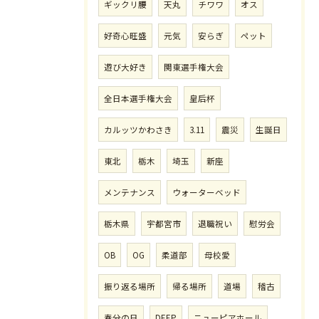
ギックリ腰
天丸
チワワ
オス
好奇心旺盛
元気
安らぎ
ペット
遊び大好き
関東選手権大会
全日本選手権大会
皇后杯
カルッツかわさき
3.11
震災
生誕日
東北
栃木
埼玉
新座
メンテナンス
ウォーターベッド
栃木県
宇都宮市
退職祝い
慰労会
OB
OG
柔道部
母校愛
振り返る場所
帰る場所
道場
稽古
春分の日
DEEP
ニューピアホール