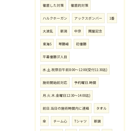
徹底した対策
徹底的対策
ハルクホーガン
アックスボンバー
1番
大波乱
新潟
中京
関屋記念
東海S
琴勝峰
初優勝
平幕優勝37人目
水.土.祝祭日午前8:00〜12:00(受付11:30迄)
施術開始前対応
予約曜日.時間
月.火.木.金曜日12:30〜14:00迄)
前日.当日の施術時間内に連絡
タオル
傘
チーム心
Tシャツ
新調