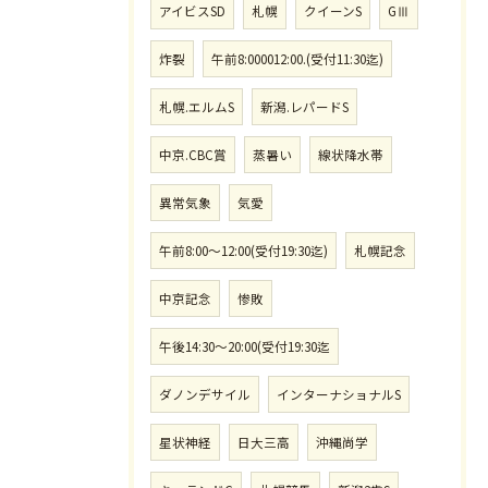
アイビスSD
札幌
クイーンS
GⅢ
炸裂
午前8:000012:00.(受付11:30迄)
札幌.エルムS
新潟.レパードS
中京.CBC賞
蒸暑い
線状降水帯
異常気象
気愛
午前8:00〜12:00(受付19:30迄)
札幌記念
中京記念
惨敗
午後14:30〜20:00(受付19:30迄
ダノンデサイル
インターナショナルS
星状神経
日大三高
沖縄尚学