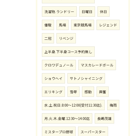
洗濯物.ランドリー
日曜日
休日
優駿
馬場
東京競馬場
レジェンド
二冠
リベンジ
上半身.下半身コース予約無し
クロワデュノール
マスカレードボール
ショウヘイ
サトノシャイニング
エリキング
雪辱
感動
興奮
水.土.祝日.8:00〜12:00(受付11:30迄).
梅雨
月.火.木.金曜.12:30〜14:00迄
長嶋茂雄
ミスタープロ野球
スーパースター