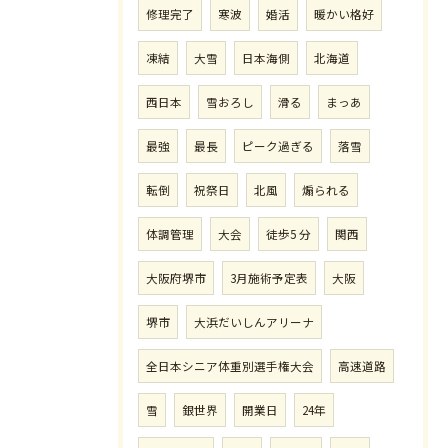
修理完了
寒波
婚活
暖かい格好
凍結
大雪
日本海側
北海道
西日本
雪おろし
滑る
まっあ
最強
最長
ピーク過ぎる
落雪
転倒
祝祭日
北風
煽られる
体調管理
大会
徒歩5 分
関西
大阪府堺市
3月施術予定表
大阪
堺市
大浜だいしんアリーナ
全日本シニア体重別選手権大会
高速道路
雪
銀世界
開業日
24年