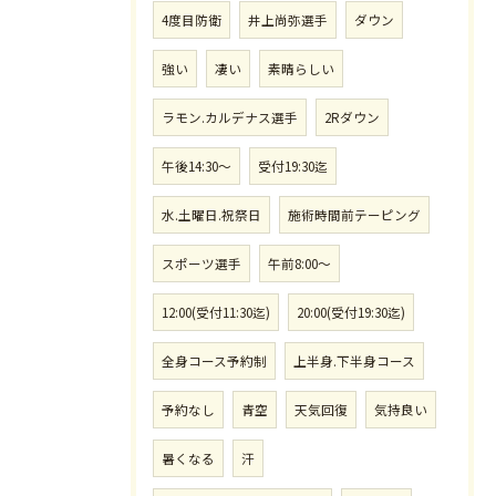
4度目防衛
井上尚弥選手
ダウン
強い
凄い
素晴らしい
ラモン.カルデナス選手
2Rダウン
午後14:30〜
受付19:30迄
水.土曜日.祝祭日
施術時間前テーピング
スポーツ選手
午前8:00〜
12:00(受付11:30迄)
20:00(受付19:30迄)
全身コース予約制
上半身.下半身コース
予約なし
青空
天気回復
気持良い
暑くなる
汗