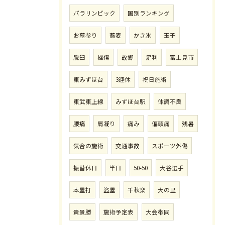
パラリンピック
国別ランキング
お墓参り
蕎麦
かき氷
玉子
脱臼
挫傷
故郷
足利
富士見市
東みずほ台
3連休
祝日施術
東武東上線
みずほ台駅
体調不良
腰痛
肩凝り
痛み
偏頭痛
残暑
気合の施術
交通事故
スポーツ外傷
振替休日
半日
50-50
大谷選手
本塁打
盗塁
千秋楽
大の里
貴景勝
施術予定表
大会帯同