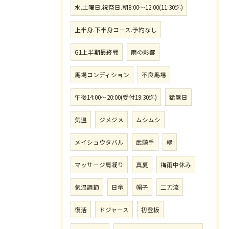
水.土曜日.祝祭日.朝8:00〜12:00(11:30迄)
上半身.下半身コース.予約なし
G1上半期最終戦
雨の影響
馬場コンディション
不良馬場
午後14:00〜20:00(受付19:30迄)
猛暑日
気温
ジメジメ
ムシムシ
メイショウタバル
武騎手
縁
マッサージ肩凝り
真夏
梅雨中休み
気温調節
日傘
帽子
二刀流
復活
ドジャース
初登板