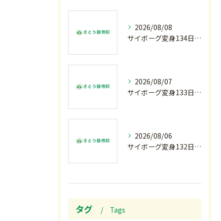
2026/08/08
サイボーグ変身134日目.ゾロ目.お盆休み.甲子園.佐野日大.麦倉監督37年振り白星.柔道インターハイ.2歳ダリア賞.GⅢ.エルムS. GⅢ.レパードS. GⅢ.CBC賞.応援印…土曜の朝〜
2026/08/07
サイボーグ変身133日目.広島.原爆.81年.インターハイ初日.金曜の朝〜
2026/08/06
サイボーグ変身132日目.お知らせ.和歌山.インターハイ.柔道開幕…木曜の朝〜
タグ
Tags