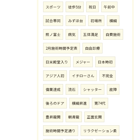
スポーツ
徒歩5分
祝日
午前中
試合帯同
みずほ台
初場所
横綱
照ノ富士
病気
五体満足
自費施術
2月施術時間予定表
自由診療
日米殿堂入り
メジャー
日本時初
アジア人初
イチローさん
不完全
偉業達成
流石
シャッター
故障
後ろのドア
横綱昇進
第74代
豊昇龍関
朝青龍
正面玄関
施術時間予定通り
リラクゼーション柔