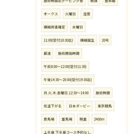
施術時間前テーピング巻
相撲
豊昇龍
オークス
火曜日
湿度
横綱昇進確定
水曜日
11:00(受付10:30迄)
横綱誕生
20号
最速
施術開始時間
午前8:00〜12:00(受付11:30)
午後14:30〜20:00(受付19:30迄)
月.火.木.金曜日.12:30〜14:00
施術時間
気温下がる
日本ダービー
東京競馬
良馬場
重馬場
稍重
2400m
上半身.下半身コース予約なし