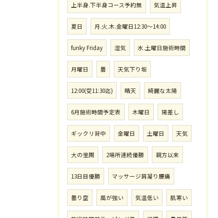
上半身.下半身コース予約無
気温上昇
夏日
月.火.木.金曜日12:30〜14:00
funky Friday
湿気
水.土曜日施術時間
月曜日
曇
天気下り坂
12:00(受11:30迄)
晴天
綺麗な太陽
6月施術時間予定表
木曜日
陽差し
ギックリ背中
金曜日
土曜日
天気
大の里関
2場所連続優勝
親方以来
13日目優勝
マッサージ肩凝り腰痛
曇り空
風が強い
気温低い
肌寒い