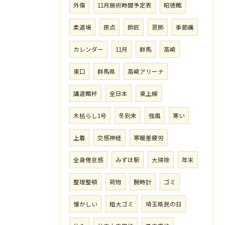
外傷
11月施術時間予定表
昭徳館
柔道場
原点
師匠
恩師
季節痛
カレンダー
11月
群馬
高崎
東口
群馬県
高崎アリーナ
講道館杯
全日本
東上線
木枯らし1号
冬到来
強風
寒い
上着
交感神経
寒暖差疲労
全身倦怠感
みずほ駅
大掃除
年末
整理整頓
荷物
腕時計
ゴミ
懐かしい
粗大ゴミ
埼玉県民の日