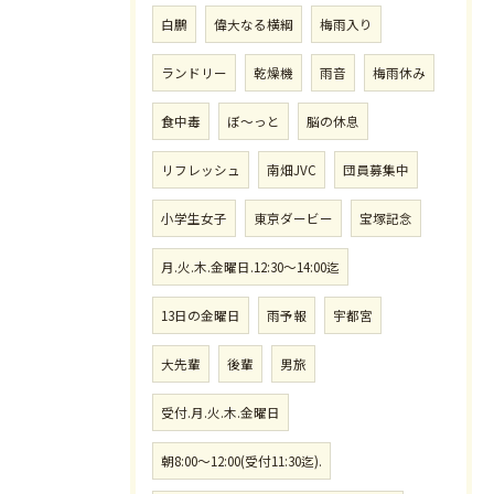
白鵬
偉大なる横綱
梅雨入り
ランドリー
乾燥機
雨音
梅雨休み
食中毒
ぼ〜っと
脳の休息
リフレッシュ
南畑JVC
団員募集中
小学生女子
東京ダービー
宝塚記念
月.火.木.金曜日.12:30〜14:00迄
13日の金曜日
雨予報
宇都宮
大先輩
後輩
男旅
受付.月.火.木.金曜日
朝8:00〜12:00(受付11:30迄).