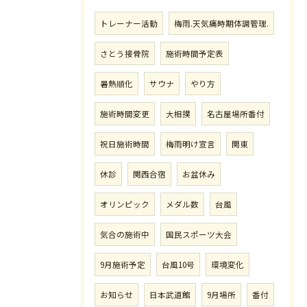
トレーナー活動
梅雨.天気痛時期体調管理.
さとう接骨院
施術時間予定表
暑熱順化
サウナ
やり方
施術時間変更
大相撲
名古屋場所番付
祝日施術時間
梅雨明け宣言
関東
休診
関西合宿
お盆休み
オリンピック
メダル数
台風
気合の施術中
国民スポーツ大会
9月施術予定
台風10号
環境変化
お知らせ
日本武道館
9月場所
番付