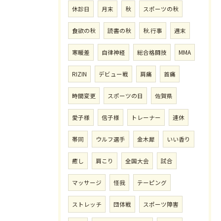
休診日
月末
秋
スポーツの秋
食欲の秋
読書の秋
秋.行事
週末
寒暖差
自律神経
総合格闘技
MMA
RIZIN
デビュー戦
肩痛
首痛
時間変更
スポーツの日
佐賀県
愛子様
信子様
トレーナー
連休
帯同
ウルフ選手
金木犀
いい香り
癒し
肩こり
全国大会
試合
マッサージ
怪我
テーピング
ストレッチ
団体戦
スポーツ障害