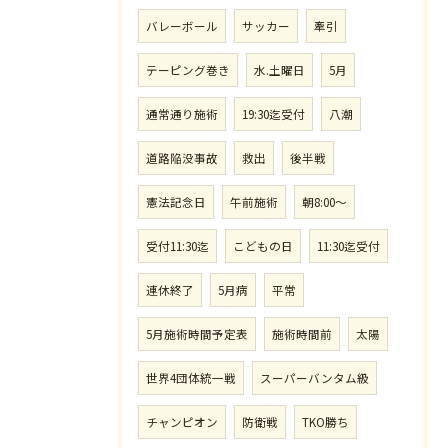
バレーボール
サッカー
牽引
テーピング巻き
水.土曜日
5月
通常通り施術
19:30迄受付
八潮
道路陥没事故
救出
後半戦
憲法記念日
午前施術
朝8:00〜
受付11:30迄
こどもの日
11:30迄受付
連休終了
5月病
平常
5月施術時間予定表
施術時間前
太陽
世界4団体統一戦
スーパーバンタム級
チャンピオン
防衛戦
TKO勝ち