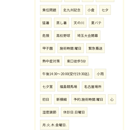
責任問題
北九州記念
小倉
七夕
猛暑
蒸し暑
天の川
夏バテ
危険
高校野球
埼玉大会開幕
甲子園
施術時間.曜日
緊急搬送
熱中症対策
東口徒歩5分
午後14:30〜20:00(受付19:30迄).
小雨
七夕賞
福島競馬場
名古屋場所
初日
新横綱
予約.施術時間.曜日
心
湿度調節
休診日.日曜日
月.火.木.金曜日.