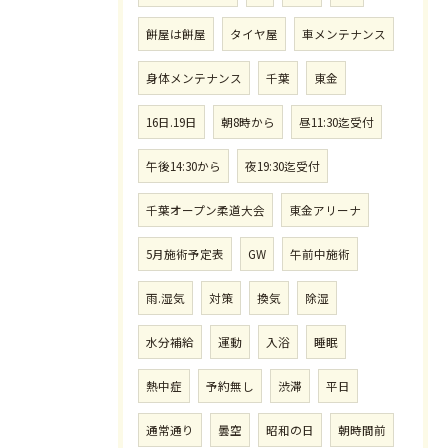
餅屋は餅屋
タイヤ屋
車メンテナンス
身体メンテナンス
千葉
東金
16日.19日
朝8時から
昼11:30迄受付
午後14:30から
夜19:30迄受付
千葉オープン柔道大会
東金アリーナ
5月施術予定表
GW
午前中施術
雨.湿気
対策
換気
除湿
水分補給
運動
入浴
睡眠
熱中症
予約無し
渋滞
平日
通常通り
曇空
昭和の日
朝時間前