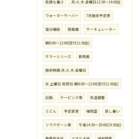
危険な暑さ
月.火.木.金曜日12:30〜14:00迄
ウォーターサーバー
7月施術予定表
塩分補給
扇風機
サーキュレーター
朝8:00〜12:00(受付11:30迄)
サマーシリーズ
新馬戦
施術時間.月.火.木.金曜日
水.土曜日.祝祭日.朝8:00〜12:00(受付11:30迄)
出勤
テーピング巻
気温調整
うどん
予定変更
梅雨空
蒸し暑い
リラクゼーシ柔
午後14:30〜20:00(19:30迄)
熱帯低気圧
さきたま杯
浦和競馬