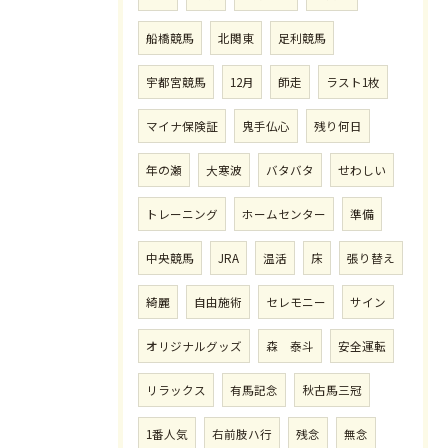
船橋競馬
北関東
足利競馬
宇都宮競馬
12月
師走
ラスト1枚
マイナ保険証
鬼手仏心
残り何日
年の瀬
大寒波
バタバタ
せわしい
トレーニング
ホームセンター
準備
中央競馬
JRA
温活
床
張り替え
綺麗
自由施術
セレモニー
サイン
オリジナルグッズ
森 泰斗
安全運転
リラックス
有馬記念
秋古馬三冠
1番人気
右前肢ハ行
残念
無念