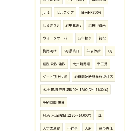
jpn1
セルフケア
日米HR300号
しらさぎS
府中牝馬S
応援印結果
ウォータサーバー
12年振り
初段
梅雨明け
6月最終日
午後休診
7月
猛烈.殺烈.強烈
大井競馬場
帝王賞
ダート頂上決戦
施術開始時間前施術対応
水.土曜.祝祭日.朝8:00〜12:00(受付11:30迄)
予約時間.曜日
月.火.木.金曜日.12:30〜14:00迄)
風
大学柔道部
不祥事
大麻
連帯責任