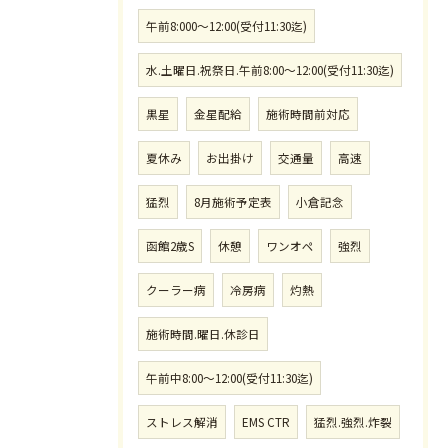
午前8:000〜12:00(受付11:30迄)
水.土曜日.祝祭日.午前8:00〜12:00(受付11:30迄)
黒星
金星配給
施術時間前対応
夏休み
お出掛け
交通量
高速
猛烈
8月施術予定表
小倉記念
函館2歳S
休憩
ワンオペ
強烈
クーラー病
冷房病
灼熱
施術時間.曜日.休診日
午前中8:00〜12:00(受付11:30迄)
ストレス解消
EMS CTR
猛烈.強烈.炸裂